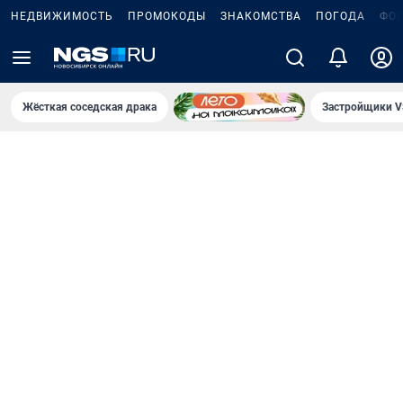
НЕДВИЖИМОСТЬ
ПРОМОКОДЫ
ЗНАКОМСТВА
ПОГОДА
ФО
Жёсткая соседская драка
Застройщики V