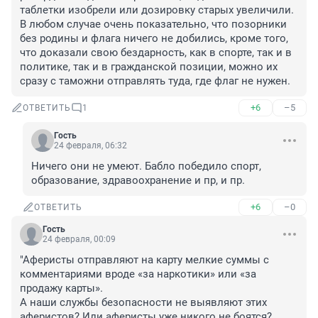
таблетки изобрели или дозировку старых увеличили. 
В любом случае очень показательно, что позорники 
без родины и флага ничего не добились, кроме того, 
что доказали свою бездарность, как в спорте, так и в 
политике, так и в гражданской позиции, можно их 
сразу с таможни отправлять туда, где флаг не нужен.
+6
–5
ОТВЕТИТЬ
1
Гость
24 февраля, 06:32
Ничего они не умеют. Бабло победило спорт, 
образование, здравоохранение и пр, и пр.
+6
–0
ОТВЕТИТЬ
Гость
24 февраля, 00:09
"Аферисты отправляют на карту мелкие суммы с 
комментариями вроде «за наркотики» или «за 
продажу карты». 

А наши службы безопасности не выявляют этих 
аферистов? Или аферисты уже никого не боятся?