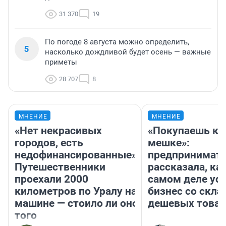
31 370
19
По погоде 8 августа можно определить,
5
насколько дождливой будет осень — важные
приметы
28 707
8
МНЕНИЕ
МНЕНИЕ
«Нет некрасивых
«Покупаешь ко
городов, есть
мешке»:
недофинансированные».
предпринимат
Путешественники
рассказала, как
проехали 2000
самом деле ус
километров по Уралу на
бизнес со скл
машине — стоило ли оно
дешевых това
того