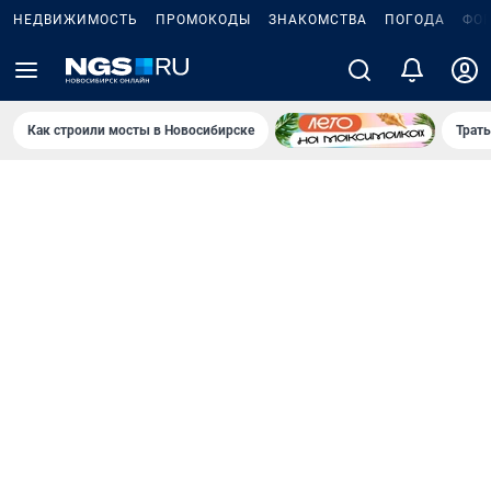
НЕДВИЖИМОСТЬ
ПРОМОКОДЫ
ЗНАКОМСТВА
ПОГОДА
ФО
Как строили мосты в Новосибирске
Траты