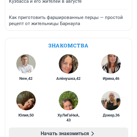
Кузбасса и его жителей в августе
Как приготовить фаршированные перцы — простой
рецепт от жительницы Барнаула
ЗНАКОМСТВА
New
,
42
Алёнушка
,
42
Ирина
,
46
Юлия
,
50
ХуЛиГаНкА
,
Докер
,
36
43
Начать знакомиться