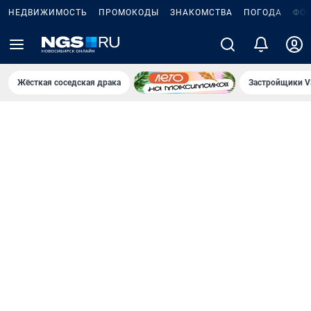
НЕДВИЖИМОСТЬ
ПРОМОКОДЫ
ЗНАКОМСТВА
ПОГОДА
ФО
Жёсткая соседская драка
Застройщики V