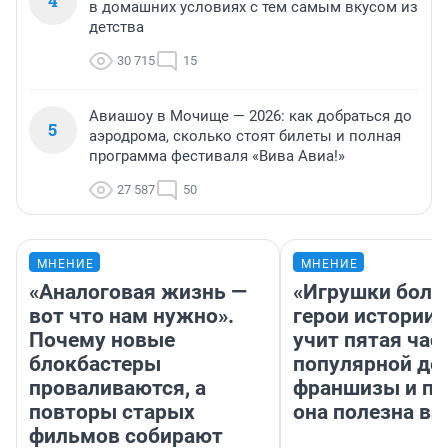
4
в домашних условиях с тем самым вкусом из
детства
30 715
15
Авиашоу в Мочище — 2026: как добраться до
5
аэродрома, сколько стоят билеты и полная
программа фестиваля «Вива Авиа!»
27 587
50
МНЕНИЕ
МНЕНИЕ
«Аналоговая жизнь —
«Игрушки боль
вот что нам нужно».
герои истории»
Почему новые
учит пятая час
блокбастеры
популярной де
проваливаются, а
франшизы и п
повторы старых
она полезна в
фильмов собирают