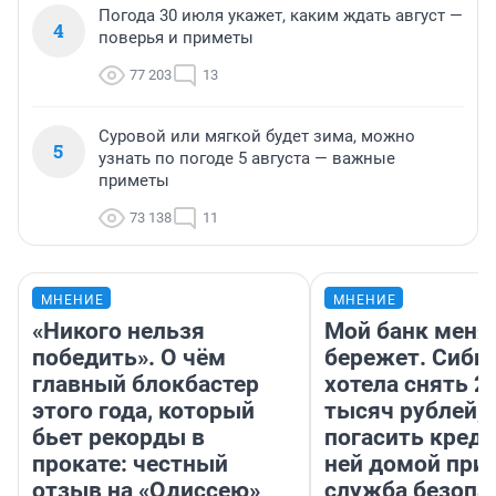
Погода 30 июля укажет, каким ждать август —
4
поверья и приметы
77 203
13
Суровой или мягкой будет зима, можно
5
узнать по погоде 5 августа — важные
приметы
73 138
11
МНЕНИЕ
МНЕНИЕ
«Никого нельзя
Мой банк меня
победить». О чём
бережет. Сиби
главный блокбастер
хотела снять 2
этого года, который
тысяч рублей,
бьет рекорды в
погасить креди
прокате: честный
ней домой при
отзыв на «Одиссею»
служба безопа