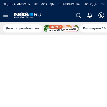
НЕДВИЖИМОСТЬ
ПРОМОКОДЫ
ЗНАКОМСТВА
ПОГОДА
ФО
Дело о стрельбе в отеле
Кто получает 13-