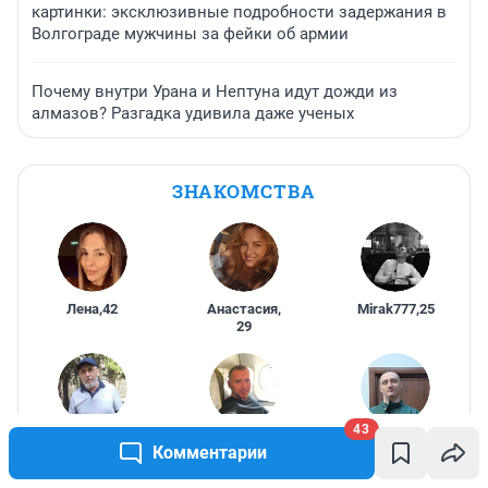
картинки: эксклюзивные подробности задержания в
Волгограде мужчины за фейки об армии
Почему внутри Урана и Нептуна идут дожди из
алмазов? Разгадка удивила даже ученых
ЗНАКОМСТВА
Лена
,
42
Анастасия
,
Mirak777
,
25
29
43
Qwerty2345
,
Anton
,
41
Danikr
,
27
Комментарии
65