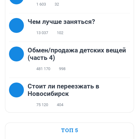
1 603
32
Чем лучше заняться?
13 037
102
Обмен/продажа детских вещей
(часть 4)
481 170
998
Стоит ли переезжать в
Новосибирск
75 120
404
ТОП 5