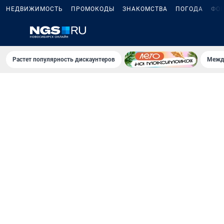
НЕДВИЖИМОСТЬ
ПРОМОКОДЫ
ЗНАКОМСТВА
ПОГОДА
ФО
Растет популярность дискаунтеров
Межд