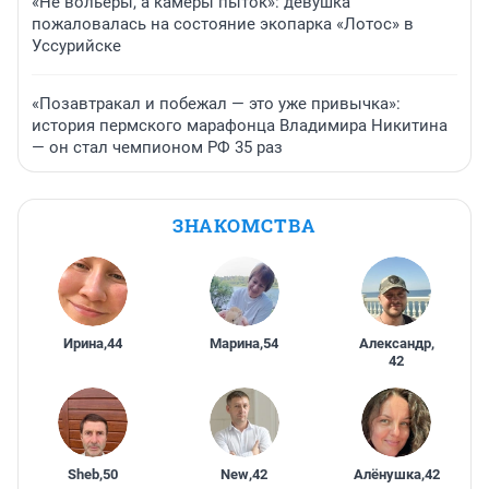
«Не вольеры, а камеры пыток»: девушка
пожаловалась на состояние экопарка «Лотос» в
Уссурийске
«Позавтракал и побежал — это уже привычка»:
история пермского марафонца Владимира Никитина
— он стал чемпионом РФ 35 раз
ЗНАКОМСТВА
Ирина
,
44
Марина
,
54
Александр
,
42
Sheb
,
50
New
,
42
Алёнушка
,
42