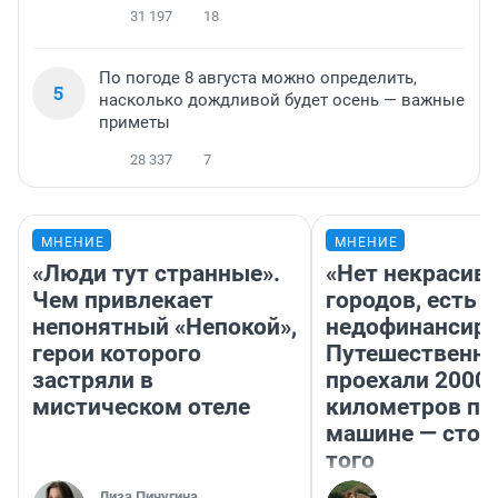
31 197
18
По погоде 8 августа можно определить,
5
насколько дождливой будет осень — важные
приметы
28 337
7
МНЕНИЕ
МНЕНИЕ
«Люди тут странные».
«Нет некрасив
Чем привлекает
городов, есть
непонятный «Непокой»,
недофинансиро
герои которого
Путешественн
застряли в
проехали 2000
мистическом отеле
километров по 
машине — стои
того
Лиза Пичугина