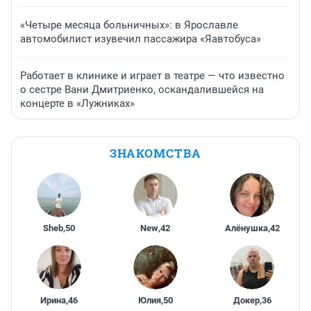
«Четыре месяца больничных»: в Ярославле
автомобилист изувечил пассажира «Яавтобуса»
Работает в клинике и играет в театре — что известно
о сестре Вани Дмитриенко, оскандалившейся на
концерте в «Лужниках»
ЗНАКОМСТВА
Sheb
,
50
New
,
42
Алёнушка
,
42
Ирина
,
46
Юлия
,
50
Докер
,
36