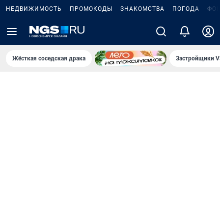
НЕДВИЖИМОСТЬ
ПРОМОКОДЫ
ЗНАКОМСТВА
ПОГОДА
ФО
Жёсткая соседская драка
Застройщики V