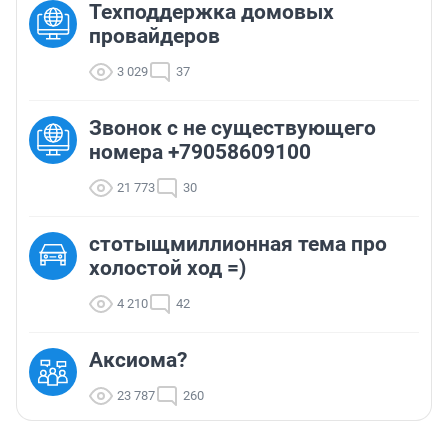
Техподдержка домовых
провайдеров
3 029
37
Звонок с не существующего
номера +79058609100
21 773
30
стотыщмиллионная тема про
холостой ход =)
4 210
42
Аксиома?
23 787
260