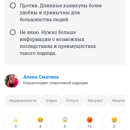
Против. Длинные каникулы более
удобны и привычны для
большинства людей.
Не знаю. Нужно больше
информации о возможных
последствиях и преимуществах
такого подхода.
Алена Смагина
Корреспондент оперативной редакции
Недвижимость
Отдых
Отпуск
Мигрант
Мошенни
0
8
0
13
2