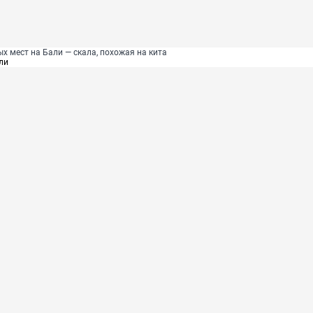
х мест на Бали — скала, похожая на кита
ли