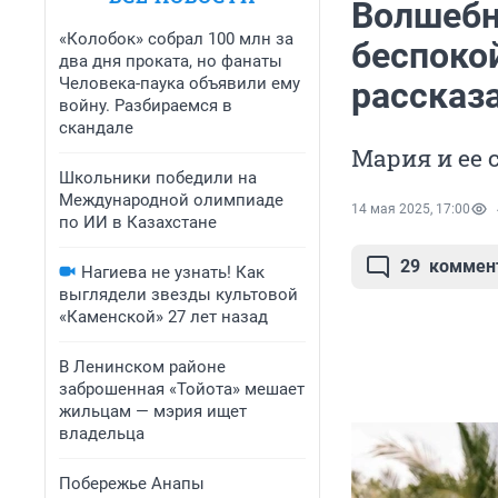
Волшебн
«Колобок» собрал 100 млн за
беспоко
два дня проката, но фанаты
Человека-паука объявили ему
рассказа
войну. Разбираемся в
скандале
Мария и ее
Школьники победили на
Международной олимпиаде
14 мая 2025, 17:00
по ИИ в Казахстане
29
коммен
Нагиева не узнать! Как
выглядели звезды культовой
«Каменской» 27 лет назад
В Ленинском районе
заброшенная «Тойота» мешает
жильцам — мэрия ищет
владельца
Побережье Анапы