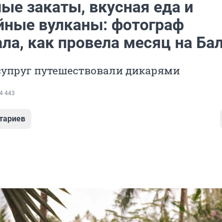
ые закаты, вкусная еда и
йные вулканы: фотограф
ла, как провела месяц на Ба
 супруг путешествовали дикарями
4 443
тариев