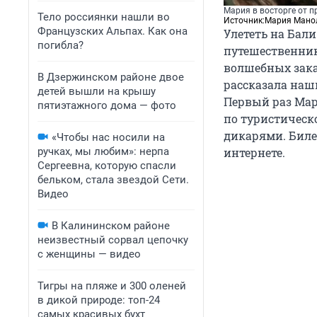
Мария в восторге от 
Тело россиянки нашли во
Источник:
Мария Мано
Французских Альпах. Как она
Улететь на Бали
погибла?
путешественник
волшебных зака
В Дзержинском районе двое
рассказала наш
детей вышли на крышу
Первый раз Мари
пятиэтажного дома — фото
по туристическо
дикарями. Биле
«Чтобы нас носили на
ручках, мы любим»: нерпа
интернете.
Сергеевна, которую спасли
бельком, стала звездой Сети.
Видео
В Калининском районе
неизвестный сорвал цепочку
с женщины — видео
Тигры на пляже и 300 оленей
в дикой природе: топ-24
самых красивых бухт