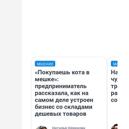
МНЕНИЕ
МНЕНИ
«Покупаешь кота в
Насле
мешке»:
чудом
предприниматель
транс
рассказала, как на
разне
самом деле устроен
совет
бизнес со складами
дешевых товаров
Наталья Шорохова