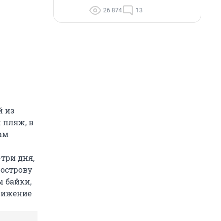
26 874
13
й из
 пляж, в
ам
-три дня,
 острову
ы байки,
Движение