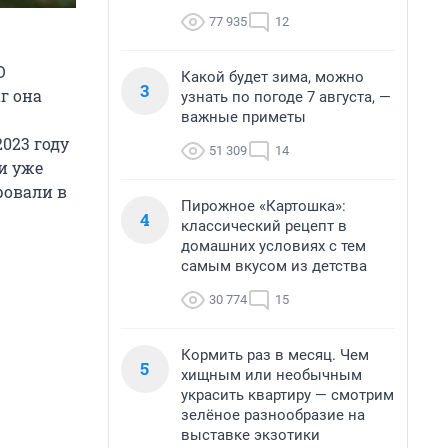
77 935
12
О
Какой будет зима, можно
3
г она
узнать по погоде 7 августа, —
важные приметы
023 году
51 309
14
и уже
ровали в
Пирожное «Картошка»:
4
классический рецепт в
домашних условиях с тем
самым вкусом из детства
30 774
15
Кормить раз в месяц. Чем
5
хищным или необычным
украсить квартиру — смотрим
зелёное разнообразие на
выставке экзотики