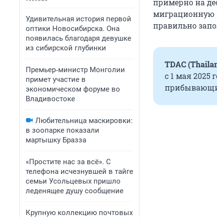
примерно на дес
миграционную ка
Удивительная история первой
правильно запо
оптики Новосибирска. Она
появилась благодаря девушке
из сибирской глубинки
TDAC (Thailan
Премьер‑министр Монголии
с 1 мая 2025 
примет участие в
прибывающие
экономическом форуме во
Владивостоке
Любительница маскировки:
в зоопарке показали
мартышку Бразза
«Простите нас за всё». С
телефона исчезнувшей в тайге
семьи Усольцевых пришло
леденящее душу сообщение
Крупную коллекцию почтовых