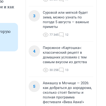
ую
е и как
Суровой или мягкой будет
3
зима, можно узнать по
погоде 5 августа — важные
приметы
оторую
77 345
12
Пирожное «Картошка»:
4
классический рецепт в
домашних условиях с тем
самым вкусом из детства
30 258
13
Авиашоу в Мочище — 2026:
5
как добраться до аэродрома,
сколько стоят билеты и
полная программа
фестиваля «Вива Авиа!»