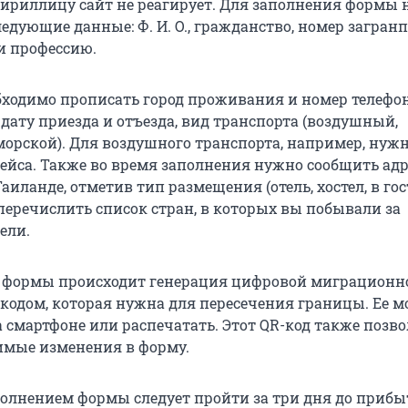
кириллицу сайт не реагирует. Для заполнения формы
ледующие данные: Ф. И. О., гражданство, номер загранп
и профессию.
обходимо прописать город проживания и номер телефон
 дату приезда и отъезда, вид транспорта (воздушный,
орской). Для воздушного транспорта, например, нуж
рейса. Также во время заполнения нужно сообщить адр
иланде, отметив тип размещения (отель, хостел, в гос
це перечислить список стран, в которых вы побывали за
ели.
и формы происходит генерация цифровой миграционн
-кодом, которая нужна для пересечения границы. Ее м
 смартфоне или распечатать. Этот QR-код также позво
имые изменения в форму.
полнением формы следует пройти за три дня до прибы