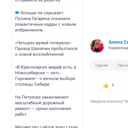
отправила за решетку
Больше не скрывает:
Полина Гагарина показала
романтичные кадры с новым
избранником
Алена С
«Четырех мужей потеряла»:
Прохор Шаляпин проболтался
Корреспонд
о новой возлюбленной
Туризм
Таила
«В Красноярске жираф есть, в
Новосибирске — нет».
Горожане— о вечном выборе
столицы Сибири
5
На Петухова заканчивают
Увидели опечатку? В
масштабный дорожный
ремонт — сроки окончания
работ
Множество сайтов враз стали