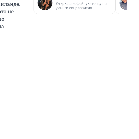
аиланде.
Открыла кофейную точку на
деньги соцразвития
та не
по
на