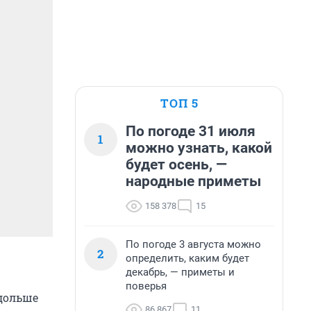
ТОП 5
По погоде 31 июля
1
можно узнать, какой
будет осень, —
народные приметы
158 378
15
По погоде 3 августа можно
2
определить, каким будет
декабрь, — приметы и
поверья
 дольше
86 867
11