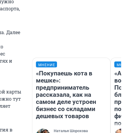
 нужно
аспорта,
а. Далее
но
ес
тях и
МНЕНИЕ
МНЕНИ
«Покупаешь кота в
«Анал
мешке»:
вот ч
предприниматель
Почем
ой карты
рассказала, как на
блокб
ожно тут
самом деле устроен
прова
ляет
бизнес со складами
повто
дешевых товаров
фильм
полны
тия в
Наталья Шорохова