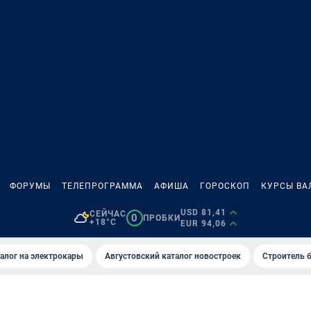
ФОРУМЫ
ТЕЛЕПРОГРАММА
АФИША
ГОРОСКОП
КУРСЫ ВА
USD 81,41
СЕЙЧАС
0
ПРОБКИ
+18°C
EUR 94,06
алог на электрокары
Августовский каталог новостроек
Строитель б