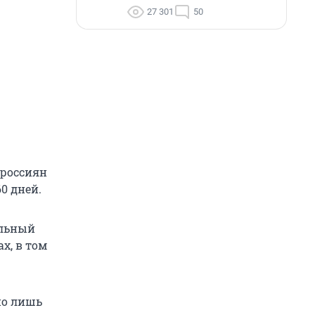
27 301
50
 россиян
0 дней.
альный
х, в том
но лишь