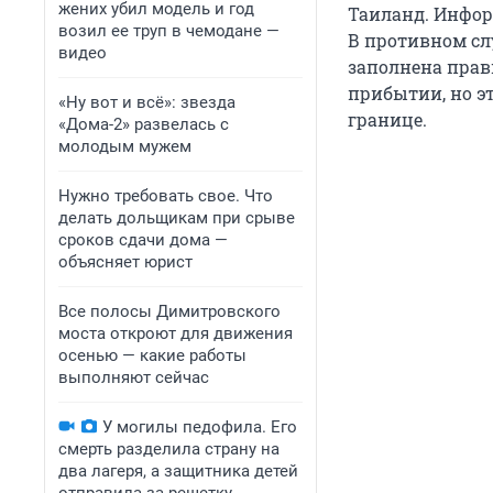
жених убил модель и год
Таиланд. Инфор
возил ее труп в чемодане —
В противном сл
видео
заполнена прав
прибытии, но э
«Ну вот и всё»: звезда
границе.
«Дома-2» развелась с
молодым мужем
Нужно требовать свое. Что
делать дольщикам при срыве
сроков сдачи дома —
объясняет юрист
Все полосы Димитровского
моста откроют для движения
осенью — какие работы
выполняют сейчас
У могилы педофила. Его
смерть разделила страну на
два лагеря, а защитника детей