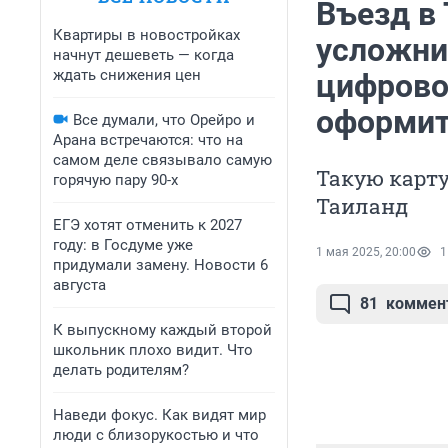
Въезд в
Квартиры в новостройках
усложнил
начнут дешеветь — когда
ждать снижения цен
цифровой
оформи
Все думали, что Орейро и
Арана встречаются: что на
самом деле связывало самую
Такую карту
горячую пару 90-х
Таиланд
ЕГЭ хотят отменить к 2027
году: в Госдуме уже
1 мая 2025, 20:00
1
придумали замену. Новости 6
августа
81
коммен
К выпускному каждый второй
школьник плохо видит. Что
делать родителям?
Наведи фокус. Как видят мир
люди с близорукостью и что