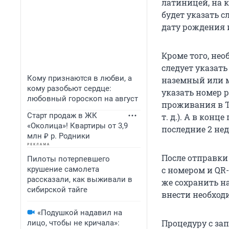
латиницей, на 
будет указать с
дату рождения 
Кроме того, не
следует указать
Кому признаются в любви, а
наземный или м
кому разобьют сердце:
указать номер 
любовный гороскоп на август
проживания в Та
Старт продаж в ЖК
т. д.). А в кон
«Околица»! Квартиры от 3,9
последние 2 нед
млн ₽ р. Родники
После отправк
Пилоты потерпевшего
крушение самолета
с номером и QR
рассказали, как выживали в
же сохранить на
сибирской тайге
внести необход
«Подушкой надавил на
Процедуру с за
лицо, чтобы не кричала»: