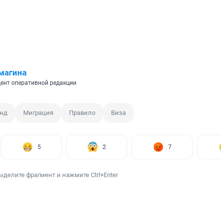
магина
ент оперативной редакции
нд
Миграция
Правило
Виза
5
2
7
ыделите фрагмент и нажмите Ctrl+Enter