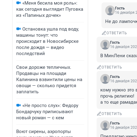
«Меня бесила моя роль»:
Гость
как сегодня выглядит Пуговка
16 декабря 2
из «Папиных дочек»
Не до лампочк
Остановка ушла под воду,
ОТВЕТИТЬ
машины тонут: что
происходит в Новосибирске
Гость
после дождя — видео
16 декабря 202
последствий
В МинЛени сказа
Свои дороже тепличных.
ОТВЕТИТЬ
Продавцы на площади
Гость
Калинина взвинтили цены на
16 декабря 202
овощи — сколько придется
кому нужно это 
заплатить
прочь религию!

а то еще рамад
«Не просто слух»: Федору
Бондарчуку приписывают
ОТВЕТИТЬ
новый роман — с кем
Гость
16 декабря 202
Воют сирены, аэропорты
Предлагаю чино