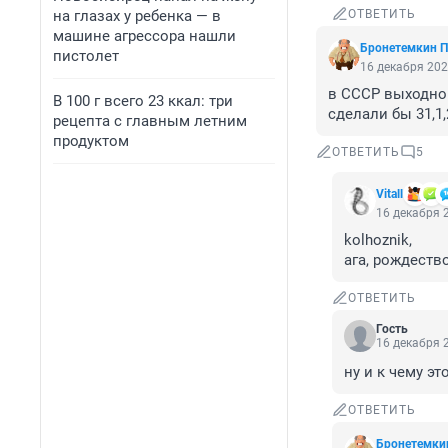
на глазах у ребенка — в
ОТВЕТИТЬ
машине агрессора нашли
Бронетемкин П
пистолет
16 декабря 202
в СССР выходной
В 100 г всего 23 ккал: три
сделали бы 31,1
рецепта с главным летним
продуктом
ОТВЕТИТЬ
5
Vitall
16 декабря 2
kolhoznik, 

ага, рождеств
ОТВЕТИТЬ
Гость
16 декабря 2
ну и к чему эт
ОТВЕТИТЬ
Бронетемки