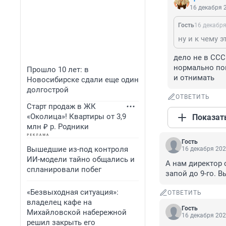
16 декабря 2
Гость
16 декабря
ну и к чему э
дело не в СССР
нормально пок
Прошло 10 лет: в
и отнимать
Новосибирске сдали еще один
долгострой
ОТВЕТИТЬ
Старт продаж в ЖК
«Околица»! Квартиры от 3,9
Показат
млн ₽ р. Родники
Гость
Вышедшие из-под контроля
16 декабря 202
ИИ-модели тайно общались и
А нам директор 
спланировали побег
запой до 9-го. 
«Безвыходная ситуация»:
ОТВЕТИТЬ
владелец кафе на
Гость
Михайловской набережной
16 декабря 202
решил закрыть его