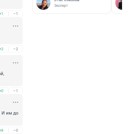
Эксперт
+1
–1
+2
–2
, 
+0
–1
 И им до 
+8
–0