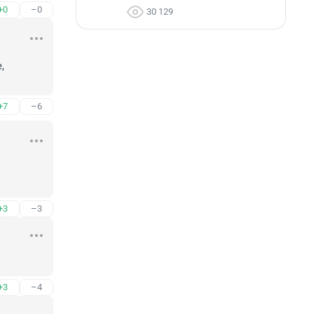
+0
–0
30 129
 
+7
–6
+3
–3
+3
–4