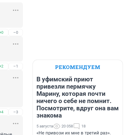
+0
–0
РЕКОМЕНДУЕМ
+2
–1
В уфимский приют
привезли пермячку
Марину, которая почти
ничего о себе не помнит.
Посмотрите, вдруг она вам
+4
–3
знакома
5 августа
20 058
18
«Не привози их мне в третий раз».
ёлые, 