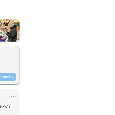
равить
никулы 