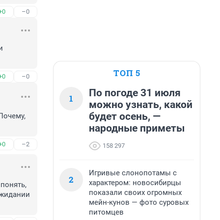
+0
–0
 
ТОП 5
+0
–0
По погоде 31 июля
1
можно узнать, какой
будет осень, —
очему, 
народные приметы
+0
–2
158 297
Игривые слонопотамы с
2
характером: новосибирцы
понять, 
показали своих огромных
жидании 
мейн-кунов — фото суровых
питомцев