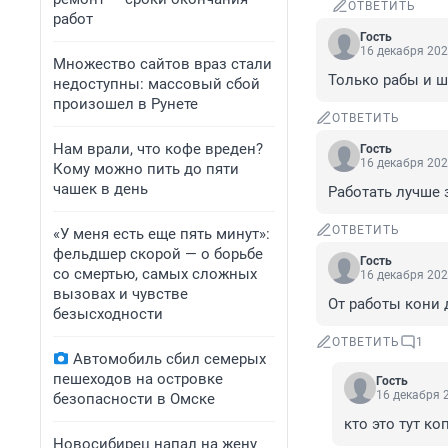
ОТВЕТИТЬ
работ
Гость
16 декабря 202
Множество сайтов враз стали
Только рабы и ш
недоступны: массовый сбой
произошел в Рунете
ОТВЕТИТЬ
Нам врали, что кофе вреден?
Гость
16 декабря 202
Кому можно пить до пяти
чашек в день
Работать лучше 
ОТВЕТИТЬ
«У меня есть еще пять минут»:
фельдшер скорой — о борьбе
Гость
со смертью, самых сложных
16 декабря 202
вызовах и чувстве
От работы кони д
безысходности
ОТВЕТИТЬ
1
Автомобиль сбил семерых
пешеходов на островке
Гость
16 декабря 2
безопасности в Омске
кто это тут к
Новосибирец напал на жену