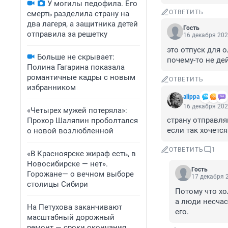
У могилы педофила. Его
ОТВЕТИТЬ
смерть разделила страну на
два лагеря, а защитника детей
Гость
отправила за решетку
16 декабря 202
это отпуск для о
Больше не скрывает:
почему-то не де
Полина Гагарина показала
романтичные кадры с новым
ОТВЕТИТЬ
избранником
alippa
16 декабря 202
«Четырех мужей потеряла»:
страну отправля
Прохор Шаляпин проболтался
если так хочетс
о новой возлюбленной
ОТВЕТИТЬ
1
«В Красноярске жираф есть, в
Новосибирске — нет».
Гость
Горожане— о вечном выборе
17 декабря 2
столицы Сибири
Потому что хо
а люди несчас
На Петухова заканчивают
его.
масштабный дорожный
ремонт — сроки окончания