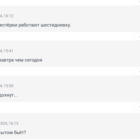
4, 16:12
естёрки работают шестидневку.
4, 15:41
завтра чем сегодня
4, 15:00
охнут...
024, 16:13
опытом бьёт?