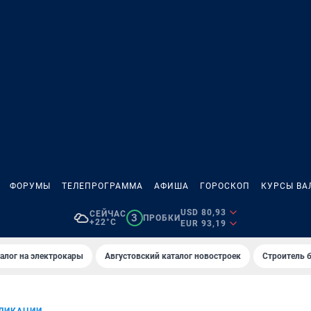
ФОРУМЫ
ТЕЛЕПРОГРАММА
АФИША
ГОРОСКОП
КУРСЫ ВА
USD 80,93
СЕЙЧАС
3
ПРОБКИ
+22°C
EUR 93,19
алог на электрокары
Августовский каталог новостроек
Строитель б