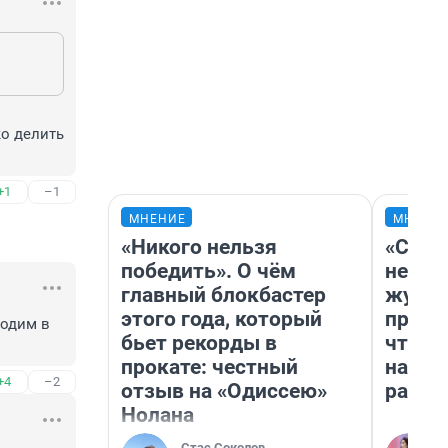
о делить 
+1
–1
МНЕНИЕ
МНЕНИ
«Никого нельзя
«Сним
победить». О чём
немед
главный блокбастер
журна
этого года, который
пришл
одим в 
бьет рекорды в
чтобы
прокате: честный
на чт
+4
–2
отзыв на «Одиссею»
ради 
Нолана
Стас Соколов