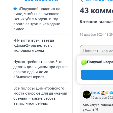
ПЕРЕЙТИ К ПУ
43 комм
«Подушкой надавил на
лицо, чтобы не кричала»:
жених убил модель и год
Котяков высказ
возил ее труп в чемодане —
видео
16 декабря 2024, 13:29
«Ну вот и всё»: звезда
«Дома-2» развелась с
молодым мужем
Нужно требовать свое. Что
Получай награ
делать дольщикам при срыве
сроков сдачи дома —
Гость
Войти
объясняет юрист
Все полосы Димитровского
моста откроют для движения
ElenaC
16 декабря 202
осенью — какие работы
выполняют сейчас
как слуги народа
уходят ?!