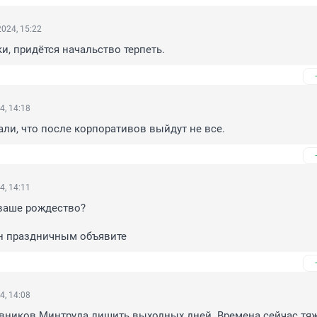
024, 15:22
и, придётся начальство терпеть.
4, 14:18
ли, что после корпоративов выйдут не все.
4, 14:11
ваше рождество?

ан праздничным объявите
4, 14:08
вников Минтруда лишить выходных дней. Времена сейчас тяж