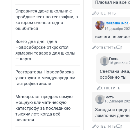
Плювал на все х
Справится даже школьник:
ОТВЕТИТЬ
пройдите тест по географии, в
котором очень стыдно
Светлана В-ва
ошибиться
16 декабря 202
все эти перенос
Всего два дня: где в
Новосибирске откроются
ОТВЕТИТЬ
1
ярмарки товаров для школы
— карта
Гость
16 декабря 2
Светлана В-ва
Рестораторы Новосибирска
особенно ты
участвуют в международном
гастрофестивале
ОТВЕТИТЬ
Метеоролог предрек самую
Гость
16 декабря 202
мощную климатическую
катастрофу за последнюю
Заводы и предпри
тысячу лет: когда всё
лампочки данны
начнется
ОТВЕТИТЬ
1