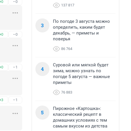
+0
–0
137 817
По погоде 3 августа можно
3
определить, каким будет
декабрь, — приметы и
+0
–0
поверья
86 764
Суровой или мягкой будет
+0
–1
4
зима, можно узнать по
погоде 5 августа — важные
приметы
76 883
+3
–1
Пирожное «Картошка»:
5
классический рецепт в
домашних условиях с тем
самым вкусом из детства