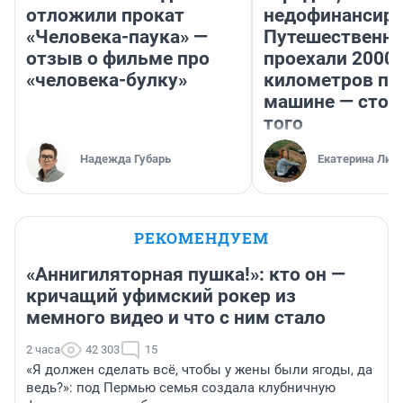
отложили прокат
недофинансиро
«Человека-паука» —
Путешественн
отзыв о фильме про
проехали 2000
«человека-булку»
километров по 
машине — стои
того
Надежда Губарь
Екатерина Лит
РЕКОМЕНДУЕМ
«Аннигиляторная пушка!»: кто он —
кричащий уфимский рокер из
мемного видео и что с ним стало
2 часа
42 303
15
«Я должен сделать всё, чтобы у жены были ягоды, да
ведь?»: под Пермью семья создала клубничную