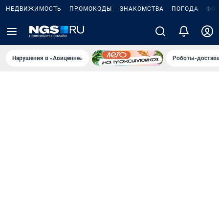
НЕДВИЖИМОСТЬ
ПРОМОКОДЫ
ЗНАКОМСТВА
ПОГОДА
ФО
Нарушения в «Авиценне»
Роботы-доставщ