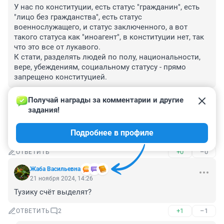
У нас по конституции, есть статус "гражданин", есть 
"лицо без гражданства", есть статус 
военнослужащего, и статус заключенного, а вот 
такого статуса как "иноагент", в конституции нет, так 
что это все от лукавого.

К стати, разделять людей по полу, национальности, 
вере, убеждениям, социальному статусу - прямо 
запрещено конституцией.
+0
–0
ОТВЕТИТЬ
Получай награды за комментарии и другие 
задания!
Гость
22 ноября 2024, 20:13
Подробнее в профиле
Типичный госграбеж.
+0
–0
ОТВЕТИТЬ
Жаба Васильевна
21 ноября 2024, 14:26
Тузику счёт выделят?
+1
–1
ОТВЕТИТЬ
2