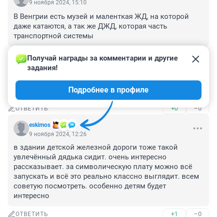
9 ноября 2024, 15:10
В Венгрии есть музей и маленткая ЖД, на которой 
даже катаются, а так же ДЖД, которая часть 
транспортной системы
+0
–0
ОТВЕТИТЬ
Получай награды за комментарии и другие 
задания!
Гость
9 ноября 2024, 15:06
Подробнее в профиле
Для баб любой материал - подручные средства
+0
–0
ОТВЕТИТЬ
eskimos
9 ноября 2024, 12:26
в здании детской железной дороги тоже такой 
увлечённый дядька сидит. очень интересно 
рассказывает. за символическую плату можно всё 
запускать и всё это реально классно выглядит. всем 
советую посмотреть. особенно детям будет 
интересно
+1
–0
ОТВЕТИТЬ