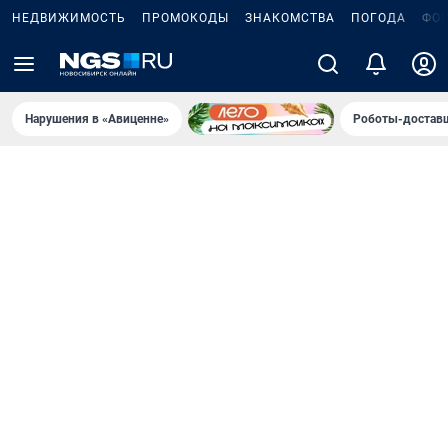
НЕДВИЖИМОСТЬ
ПРОМОКОДЫ
ЗНАКОМСТВА
ПОГОДА
ФО
Нарушения в «Авиценне»
Роботы-доставщ