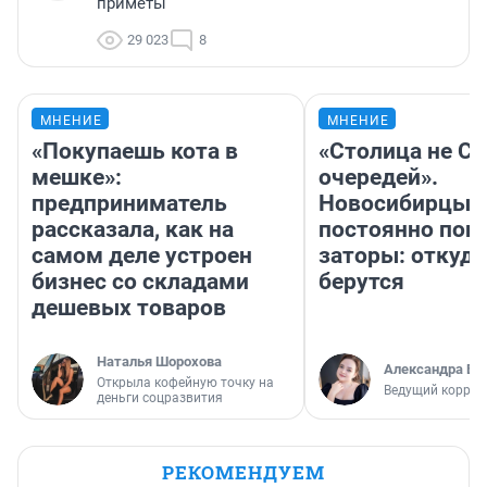
приметы
29 023
8
МНЕНИЕ
МНЕНИЕ
«Покупаешь кота в
«Столица не Си
мешке»:
очередей».
предприниматель
Новосибирцы
рассказала, как на
постоянно поп
самом деле устроен
заторы: откуда
бизнес со складами
берутся
дешевых товаров
Наталья Шорохова
Александра Бр
Открыла кофейную точку на
Ведущий коррес
деньги соцразвития
РЕКОМЕНДУЕМ