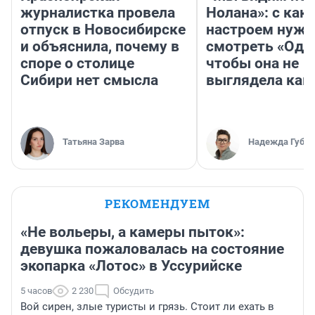
журналистка провела
Нолана»: с как
отпуск в Новосибирске
настроем нужн
и объяснила, почему в
смотреть «Оди
споре о столице
чтобы она не
Сибири нет смысла
выглядела как
Татьяна Зарва
Надежда Губар
РЕКОМЕНДУЕМ
«Не вольеры, а камеры пыток»:
девушка пожаловалась на состояние
экопарка «Лотос» в Уссурийске
5 часов
2 230
Обсудить
Вой сирен, злые туристы и грязь. Стоит ли ехать в