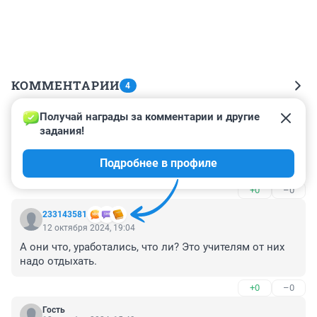
КОММЕНТАРИИ
4
Получай награды за комментарии и другие 
Гость
12 октября 2024, 23:02
задания!
Безобразие от министерства бездонного 
Подробнее в профиле
просвещения💩
+0
–0
233143581
12 октября 2024, 19:04
А они что, уработались, что ли? Это учителям от них 
надо отдыхать.
+0
–0
Гость