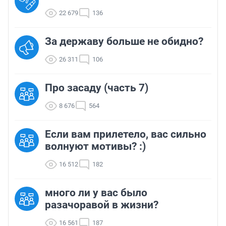
22 679
136
За державу больше не обидно?
26 311
106
Про засаду (часть 7)
8 676
564
Если вам прилетело, вас сильно
волнуют мотивы? :)
16 512
182
много ли у вас было
разачоравой в жизни?
16 561
187