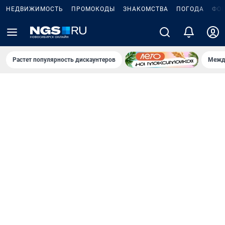
НЕДВИЖИМОСТЬ
ПРОМОКОДЫ
ЗНАКОМСТВА
ПОГОДА
ФО
Растет популярность дискаунтеров
Межд