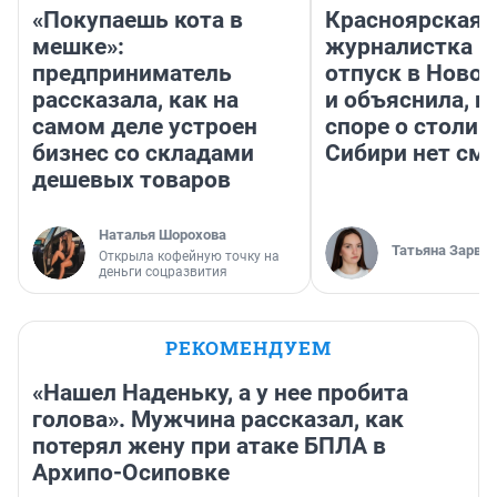
«Покупаешь кота в
Красноярская
мешке»:
журналистка п
предприниматель
отпуск в Ново
рассказала, как на
и объяснила, п
самом деле устроен
споре о столиц
бизнес со складами
Сибири нет см
дешевых товаров
Наталья Шорохова
Татьяна Зарва
Открыла кофейную точку на
деньги соцразвития
РЕКОМЕНДУЕМ
«Нашел Наденьку, а у нее пробита
голова». Мужчина рассказал, как
потерял жену при атаке БПЛА в
Архипо-Осиповке