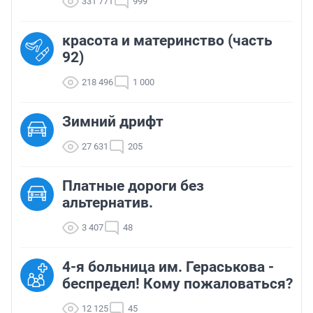
331 771
999
красота и материнство (часть
92)
218 496
1 000
Зимний дрифт
27 631
205
Платные дороги без
альтернатив.
3 407
48
4-я больница им. Гераськова -
беспредел! Кому пожаловаться?
12 125
45