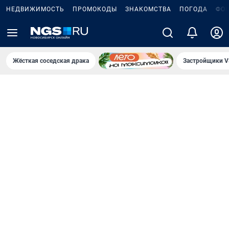
НЕДВИЖИМОСТЬ
ПРОМОКОДЫ
ЗНАКОМСТВА
ПОГОДА
ФО
Жёсткая соседская драка
Застройщики V