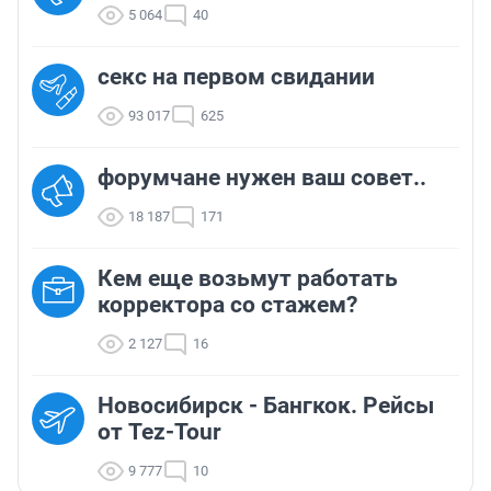
5 064
40
секс на первом свидании
93 017
625
форумчане нужен ваш совет..
18 187
171
Кем еще возьмут работать
корректора со стажем?
2 127
16
Новосибирск - Бангкок. Рейсы
от Tez-Tour
9 777
10