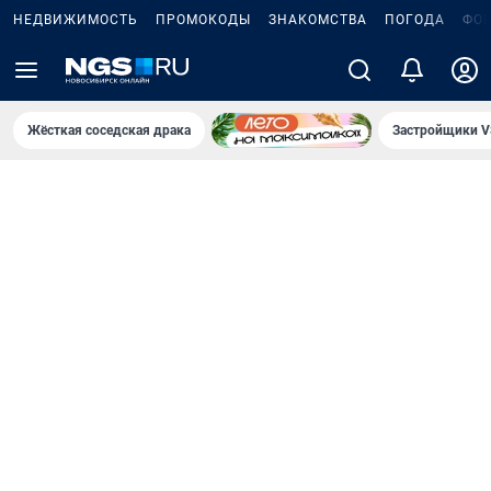
НЕДВИЖИМОСТЬ
ПРОМОКОДЫ
ЗНАКОМСТВА
ПОГОДА
ФО
Жёсткая соседская драка
Застройщики V