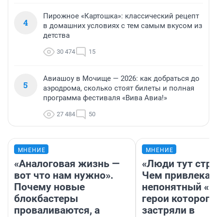
Пирожное «Картошка»: классический рецепт
4
в домашних условиях с тем самым вкусом из
детства
30 474
15
Авиашоу в Мочище — 2026: как добраться до
5
аэродрома, сколько стоят билеты и полная
программа фестиваля «Вива Авиа!»
27 484
50
МНЕНИЕ
МНЕНИЕ
«Аналоговая жизнь —
«Люди тут стр
вот что нам нужно».
Чем привлекае
Почему новые
непонятный «Н
блокбастеры
герои которого
проваливаются, а
застряли в