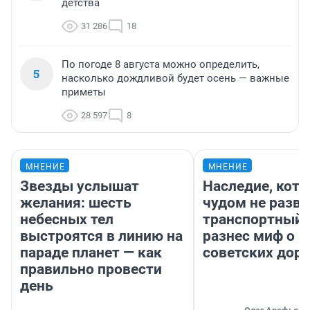
детства
31 286
18
По погоде 8 августа можно определить,
5
насколько дождливой будет осень — важные
приметы
28 597
8
МНЕНИЕ
МНЕНИЕ
Звезды услышат
Наследие, кото
желания: шесть
чудом не разва
небесных тел
транспортный 
выстроятся в линию на
разнес миф о 
параде планет — как
советских доро
правильно провести
день