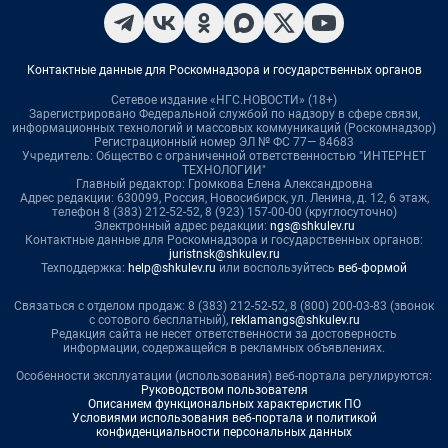
Контактные данные для Роскомнадзора и государственных органов
Сетевое издание «НГС.НОВОСТИ» (18+)
Зарегистрировано Федеральной службой по надзору в сфере связи,
информационных технологий и массовых коммуникаций (Роскомнадзор)
Регистрационный номер ЭЛ № ФС 77— 84683
Учредитель: Общество с ограниченной ответственностью "ИНТЕРНЕТ
ТЕХНОЛОГИИ"
Главный редактор: Громкова Елена Александровна
Адрес редакции: 630099, Россия, Новосибирск, ул. Ленина, д. 12, 6 этаж,
телефон 8 (383) 212-52-52, 8 (923) 157-00-00 (круглосуточно)
Электронный адрес редакции:
ngs@shkulev.ru
Контактные данные для Роскомнадзора и государственных органов:
juristnsk@shkulev.ru
Техподдержка:
help@shkulev.ru
или воспользуйтесь
веб-формой
Связаться с отделом продаж: 8 (383) 212-52-52, 8 (800) 200-03-83 (звонок
с сотового бесплатный),
reklamangs@shkulev.ru
Редакция сайта не несет ответственности за достоверность
информации, содержащейся в рекламных объявлениях.
Особенности эксплуатации (использования) веб-портала регулируются:
Руководством пользователя
Описанием функциональных характеристик ПО
Условиями использования веб-портала и политикой
конфиденциальности персональных данных