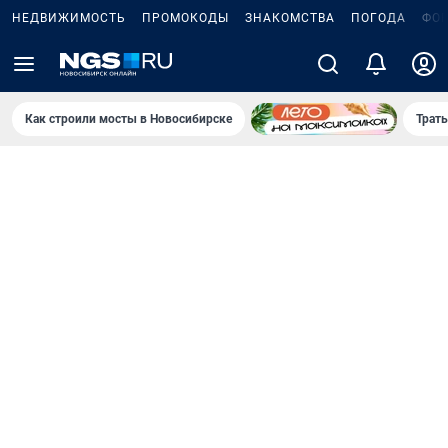
НЕДВИЖИМОСТЬ
ПРОМОКОДЫ
ЗНАКОМСТВА
ПОГОДА
ФО
Как строили мосты в Новосибирске
Траты