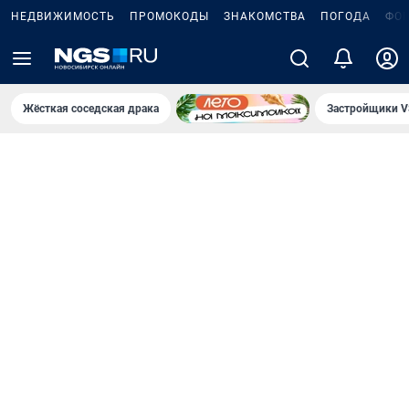
НЕДВИЖИМОСТЬ
ПРОМОКОДЫ
ЗНАКОМСТВА
ПОГОДА
ФО
Жёсткая соседская драка
Застройщики V