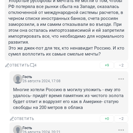
Упоротые русофобы и мечтать не могли о том, чтобы 
РФ потеряла все рынки сбыта на Западе, оказалась 
отключенной от международной системы расчетов, в 
черном списке иностранных банков, счета россиян 
заморозили, а им самим отказывали во въезде. При 
этом она осталась импортозависимой и ей запретили 
импортировать все, что необходимо для нормального 
развития. 

Это же джек-пот для тех, кто ненавидит Россию. И кто 
сумел воплотить их самые смелые мечты?
+9
–2
ОТВЕТИТЬ
4
Гость
26 августа 2024, 17:08
Многие хотели Россию в могилу уложить - ему это 
удалось- придёт время памятник из чистого золота 
будет отлит и водрузят его как в Америке- статую 
свободы на 200 метров в облака
+0
–2
ОТВЕТИТЬ
Гость
26 августа 2024, 20:21