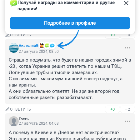
28 августа 2024, 11:39
Получай награды за комментарии и другие 
задания!
"И хочу вам сказать, что специальная военная 
операция идет в строгом соответствии с графиком, 
Подробнее в профиле
по плану!" В.В. Путин
+0
–0
ОТВЕТИТЬ
АнатолийG
27 августа 2024, 08:50
Страшно подумать, что будет в наших городах зимой в 
-20 , когда Украина решит ответить по нашим ТЭЦ. 
Лопнувшие трубы и тысячи замёрзших.

С их зимами - максимум лишний свитер наденут, а 
нам кранты.

А они обязательно ответят. Не зря же второй год 
собственные ракеты разрабатывают.
+0
–2
ОТВЕТИТЬ
Гость
27 августа 2024, 04:08
А почему в Киеве и в Днепре нет электричества?

Это длинная рука из Курска вырубила рубильники в 