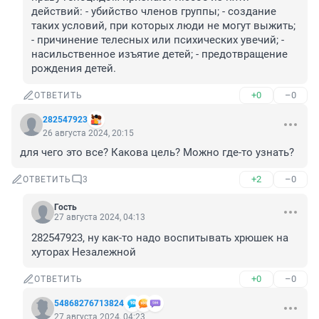
действий: - убийство членов группы; - создание 
таких условий, при которых люди не могут выжить; 
- причинение телесных или психических увечий; - 
насильственное изъятие детей; - предотвращение 
рождения детей.
+0
–0
ОТВЕТИТЬ
282547923
26 августа 2024, 20:15
для чего это все? Какова цель? Можно где-то узнать?
+2
–0
ОТВЕТИТЬ
3
Гость
27 августа 2024, 04:13
282547923, ну как-то надо воспитывать хрюшек на 
хуторах Незалежной
+0
–0
ОТВЕТИТЬ
54868276713824
27 августа 2024, 04:23