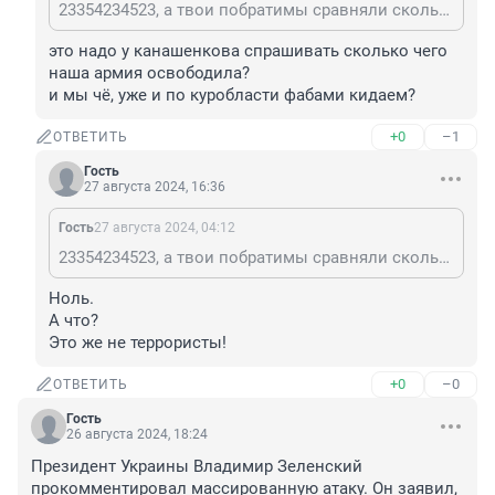
23354234523, а твои побратимы сравняли сколько деревень в Курской области?
это надо у канашенкова спрашивать сколько чего 
наша армия освободила? 

и мы чё, уже и по куробласти фабами кидаем?
+0
–1
ОТВЕТИТЬ
Гость
27 августа 2024, 16:36
Гость
27 августа 2024, 04:12
23354234523, а твои побратимы сравняли сколько деревень в Курской области?
Ноль.

А что?

Это же не террористы!
+0
–0
ОТВЕТИТЬ
Гость
26 августа 2024, 18:24
Президент Украины Владимир Зеленский 
прокомментировал массированную атаку. Он заявил, 