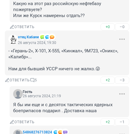
Какую на этот раз российскую нефтебазу 
пожертвуете?

Или же Курск намерены отдать??
+0
–0
ОТВЕТИТЬ
отец Кабани
26 августа 2024, 19:30
- «Герань-2», Х-101, Х-555, «Кинжал», 9М723, «Оникс», 
«Калибр»...

Нам для бывшей УССР ничего не жалко.😜
+2
–3
ОТВЕТИТЬ
5
Гость
26 августа 2024, 21:19
Я бы им еще и с десяток тактических ядерных 
боеприпасов подарил . Доставка наша
+2
–1
ОТВЕТИТЬ
54868276713824