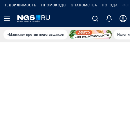
НЕДВИЖИМОСТЬ
ПРОМОКОДЫ
ЗНАКОМСТВА
ПОГОДА
ФО
«Майские» против подставщиков
Налог 