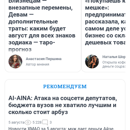
Близнецам —
«Покупаешь ко
внезапные перемены,
мешке»:
Девам —
предпринимат
дополнительные
рассказала, как
траты: каким будет
самом деле ус
август для всех знаков
бизнес со скл
зодиака — таро-
дешевых това
прогноз
Наталья Шорох
Анастасия Першина
Открыла кофейн
Автор мнения
деньги соцразв
РЕКОМЕНДУЕМ
AI-AINA: Атака на соцсети депутатов,
бюджета вузов не хватило лучшим и
сколько стоит арбуз
5 августа
5 228
3
Новости ХМАО за 5 августа: муж дает деньги Айзе,