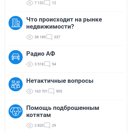
7 132
12
Что происходит на рынке
недвижимости?
38 189
337
Радио АФ
3 518
54
Нетактичные вопросы
163 701
905
Помощь подброшенным
котятам
2 820
29