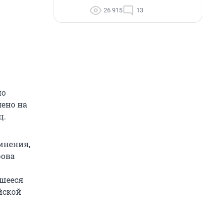
26 915
13
по
ено на
ц.
инения,
рова
вшееся
йской