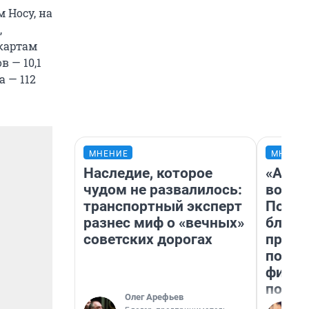
 Носу, на
,
 картам
 — 10,1
 — 112
МНЕНИЕ
МНЕНИ
Наследие, которое
«Анал
чудом не развалилось:
вот ч
транспортный эксперт
Почем
разнес миф о «вечных»
блокб
советских дорогах
прова
повто
фильм
полны
Олег Арефьев