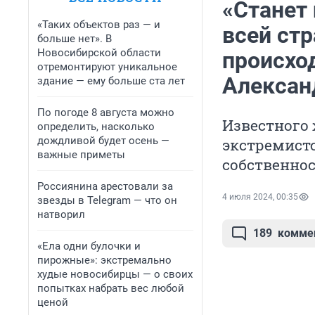
«Станет
«Таких объектов раз — и
всей стр
больше нет». В
Новосибирской области
происхо
отремонтируют уникальное
Алексан
здание — ему больше ста лет
По погоде 8 августа можно
Известного 
определить, насколько
дождливой будет осень —
экстремист
важные приметы
собственнос
Россиянина арестовали за
4 июля 2024, 00:35
звезды в Telegram — что он
натворил
189
комме
«Ела одни булочки и
пирожные»: экстремально
худые новосибирцы — о своих
попытках набрать вес любой
ценой