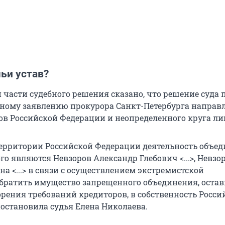
мьи устав?
 части судебного решения сказано, что решение суда 
ому заявлению прокурора Санкт-Петербурга направл
ов Российской Федерации и неопределенного круга ли
территории Российской Федерации деятельность объед
о являются Невзоров Александр Глебович <...>, Невзо
а <...> в связи с осуществлением экстремистской
Обратить имущество запрещенного объединения, оста
орения требований кредиторов, в собственность Росси
постановила судья Елена Николаева.