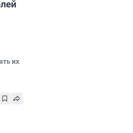
елей
ать их