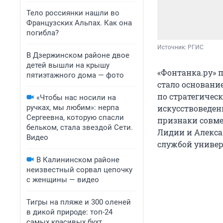
Тело россиянки нашли во
Французских Альпах. Как она
погибла?
Источник: 
РГИС
В Дзержинском районе двое
детей вышли на крышу
«Фонтанка.ру» 
пятиэтажного дома — фото
стало основани
по стратегичес
«Чтобы нас носили на
ручках, мы любим»: нерпа
искусствоведен
Сергеевна, которую спасли
признаки совме
бельком, стала звездой Сети.
Лидии и Алексан
Видео
службой универ
В Калининском районе
неизвестный сорвал цепочку
с женщины — видео
Тигры на пляже и 300 оленей
в дикой природе: топ-24
самых красивых бухт