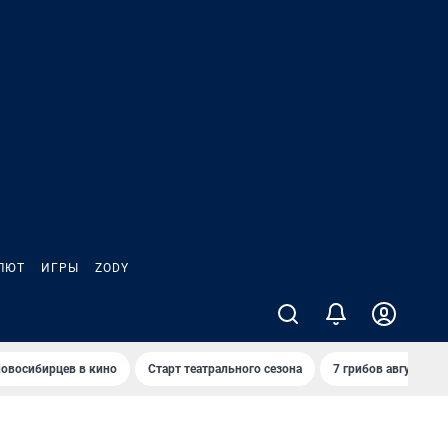
ЛЮТ
ИГРЫ
ZODY
овосибирцев в кино
Старт театрального сезона
7 грибов августа