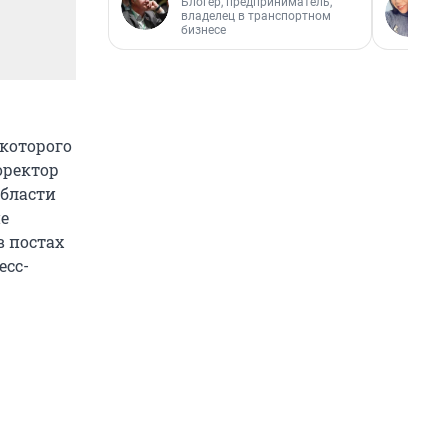
Блогер, предприниматель,
владелец в транспортном
бизнесе
 которого
оректор
области
ие
 постах
есс-