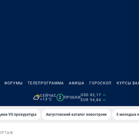
ФОРУМЫ
ТЕЛЕПРОГРАММА
АФИША
ГОРОСКОП
КУРСЫ ВА
USD 82,17
СЕЙЧАС
2
ПРОБКИ
+13°C
EUR 94,84
ики VS прокуратура
Августовский каталог новостроек
5 молодых н
ОРТАЖ