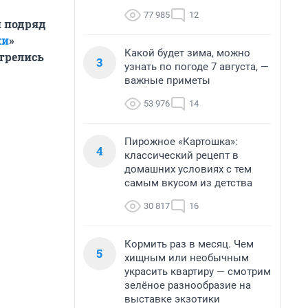
77 985
12
й подряд
ки
»
Какой будет зима, можно
трелись
3
узнать по погоде 7 августа, —
важные приметы
53 976
14
Пирожное «Картошка»:
4
классический рецепт в
домашних условиях с тем
самым вкусом из детства
30 817
16
Кормить раз в месяц. Чем
5
хищным или необычным
украсить квартиру — смотрим
зелёное разнообразие на
выставке экзотики