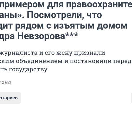
 примером для правоохранит
аны». Посмотрели, что
дит рядом с изъятым домом
дра Невзорова***
журналиста и его жену признали
ским объединением и постановили перед
ть государству
12 653
нтариев