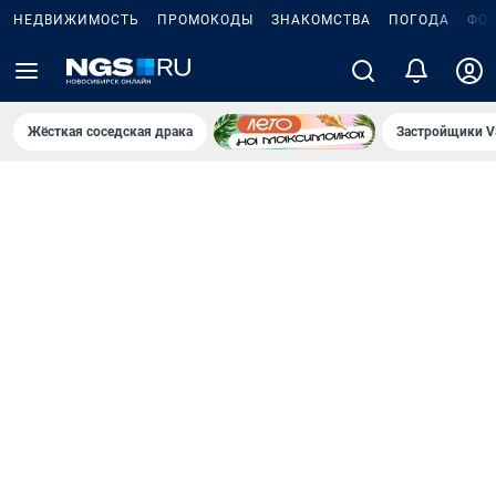
НЕДВИЖИМОСТЬ
ПРОМОКОДЫ
ЗНАКОМСТВА
ПОГОДА
ФО
Жёсткая соседская драка
Застройщики V