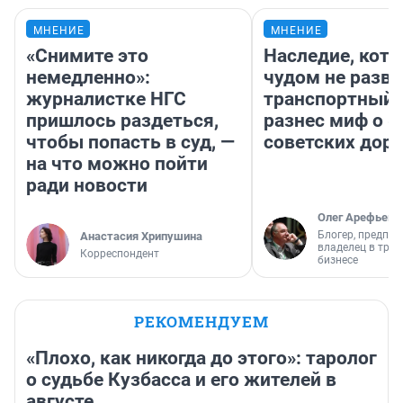
МНЕНИЕ
МНЕНИЕ
«Снимите это
Наследие, кото
немедленно»:
чудом не разва
журналистке НГС
транспортный 
пришлось раздеться,
разнес миф о 
чтобы попасть в суд, —
советских доро
на что можно пойти
ради новости
Олег Арефьев
Блогер, предпри
Анастасия Хрипушина
владелец в тра
Корреспондент
бизнесе
РЕКОМЕНДУЕМ
«Плохо, как никогда до этого»: таролог
о судьбе Кузбасса и его жителей в
августе