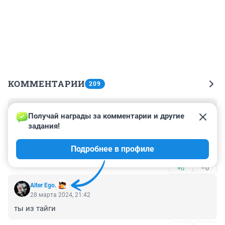
КОММЕНТАРИИ
209
Гость
29 марта 2024, 08:35
Получай награды за комментарии и другие 
задания!
Можно запретить сотовую связь или хотя бы 
смартфоны. По радио только красную зорьку. По 
Подробнее в профиле
телевизору 1 и 2 канал. Раньше жили и все было 
хорошо.
+0
–0
Alter Ego.
28 марта 2024, 21:42
ты из тайги