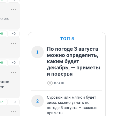
 его 
+0
–0
ТОП 5
По погоде 3 августа
1
можно определить,
каким будет
+0
–0
декабрь, — приметы
и поверья
ожно 
87 410
ти 
Суровой или мягкой будет
2
+7
–0
зима, можно узнать по
погоде 5 августа — важные
приметы