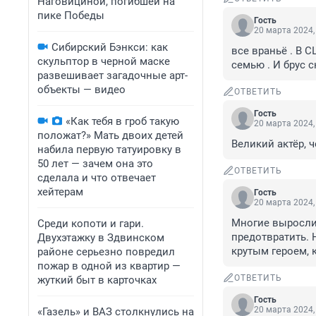
Наговициной, погибшей на
пике Победы
Гость
20 марта 2024,
Сибирский Бэнкси: как
все враньё . В 
скульптор в черной маске
семью . И брус 
развешивает загадочные арт-
объекты — видео
ОТВЕТИТЬ
Гость
«Как тебя в гроб такую
20 марта 2024,
положат?» Мать двоих детей
Великий актёр, ч
набила первую татуировку в
50 лет — зачем она это
ОТВЕТИТЬ
сделала и что отвечает
хейтерам
Гость
20 марта 2024,
Многие выросли 
Среди копоти и гари.
предотвратить. Н
Двухэтажку в Здвинском
крутым героем, 
районе серьезно повредил
пожар в одной из квартир —
ОТВЕТИТЬ
жуткий быт в карточках
Гость
20 марта 2024,
«Газель» и ВАЗ столкнулись на