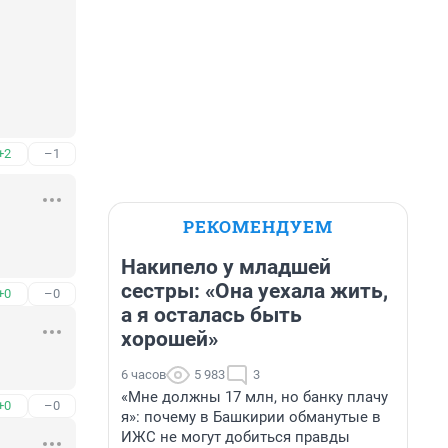
+2
–1
РЕКОМЕНДУЕМ
Накипело у младшей
сестры: «Она уехала жить,
+0
–0
а я осталась быть
хорошей»
6 часов
5 983
3
«Мне должны 17 млн, но банку плачу
+0
–0
я»: почему в Башкирии обманутые в
ИЖС не могут добиться правды