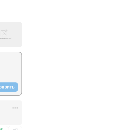
равить
+0
–0