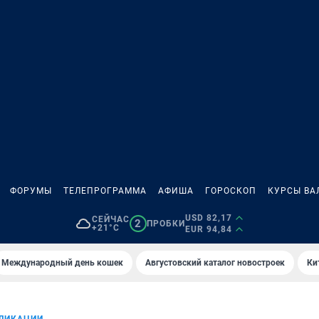
ФОРУМЫ
ТЕЛЕПРОГРАММА
АФИША
ГОРОСКОП
КУРСЫ ВА
USD 82,17
СЕЙЧАС
2
ПРОБКИ
+21°C
EUR 94,84
Международный день кошек
Августовский каталог новостроек
Ки