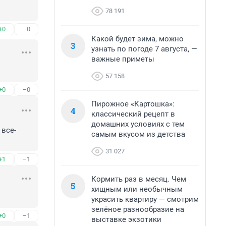
78 191
+0
–0
Какой будет зима, можно
3
узнать по погоде 7 августа, —
важные приметы
57 158
+0
–0
Пирожное «Картошка»:
4
классический рецепт в
домашних условиях с тем
 все-
самым вкусом из детства
31 027
+1
–1
Кормить раз в месяц. Чем
5
хищным или необычным
украсить квартиру — смотрим
зелёное разнообразие на
+0
–1
выставке экзотики