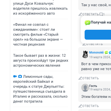
улице Дуси Ковальчук:
Так у нас свой,
водителя пришлось извлекать
из искорёженного авто
ОТВЕТИТЬ
1
Получай на
«Финал не совпал с
Гость
20 марта 202
ожиданиями»: стоит ли
смотреть фильм «Старый
Гость, возраст
орел» на большом экране —
честная рецензия
ОТВЕТИТЬ
Mononokê
Такое бывает раз в жизни: 12
19 марта 2024,
августа произойдут три редких
Вот в чем прико
астрономических явления
равно уже не тот
Лимонные сады,
ОТВЕТИТЬ
европейский Байкал и
очередь к статуе Джульетты:
Гость
19 марта 2024,
путешественница съездила в
Италию и рассказала, сколько
Этим богатеям н
денег потратила
ОТВЕТИТЬ