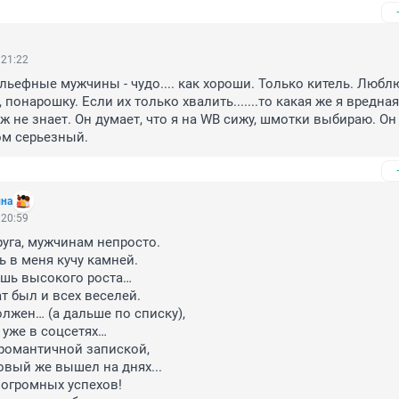
 21:22
льефные мужчины - чудо.... как хороши. Только китель. Люблю
понарошку. Если их только хвалить.......то какая же я вредная 
уж не знает. Он думает, что я на WB сижу, шмотки выбираю. Он 
ом серьезный.
ина
 20:59
уга, мужчинам непросто.

 в меня кучу камней.

шь высокого роста…

т был и всех веселей.

лжен… (а дальше по списку),

уже в соцсетях…

 романтичной запиской,

новый же вышел на днях...

 огромных успехов!
