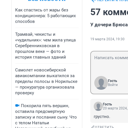
ПЕРЕЙТИ К ПУ
57 комм
Как спастись от жары без
кондиционера: 5 работающих
способов
У дочери Брюса
Трамвай, чекисты и
19 марта 2024, 19:30
«чудильник»: чем жила улица
Серебренниковская в
прошлом веке — фото и
история главных зданий
Самолет новосибирской
авиакомпании выкатился за
пределы полосы в Норильске
Гость
Войти
— прокуратура организовала
проверку
Гость
Покорила пять вершин,
20 марта 2024,
оставила предсмертную
грустно.
записку и послание сыну. Что
с телом Натальи
ОТВЕТИТЬ