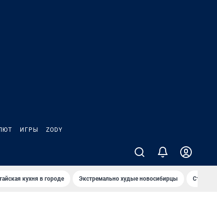
ЛЮТ
ИГРЫ
ZODY
тайская кухня в городе
Экстремально худые новосибирцы
Старт те