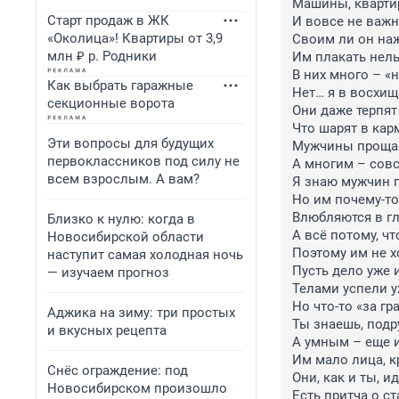
Машины, квартир
Старт продаж в ЖК
И вовсе не важно
«Околица»! Квартиры от 3,9
Своим ли он наж
млн ₽ р. Родники
Им плакать нельз
В них много – «
Как выбрать гаражные
Нет… я в восхище
секционные ворота
Они даже терпят
Что шарят в карм
Эти вопросы для будущих
Мужчины прощаю
первоклассников под силу не
А многим – совс
всем взрослым. А вам?
Я знаю мужчин п
Но им почему-то
Влюбляются в гл
Близко к нулю: когда в
А всё потому, чт
Новосибирской области
Поэтому им не х
наступит самая холодная ночь
Пусть дело уже и
— изучаем прогноз
Телами успели у
Но что-то «за гр
Аджика на зиму: три простых
Ты знаешь, подр
и вкусных рецепта
А умным – еще и 
Им мало лица, к
Снёс ограждение: под
Они, как и ты, и
Новосибирском произошло
Есть притча о с