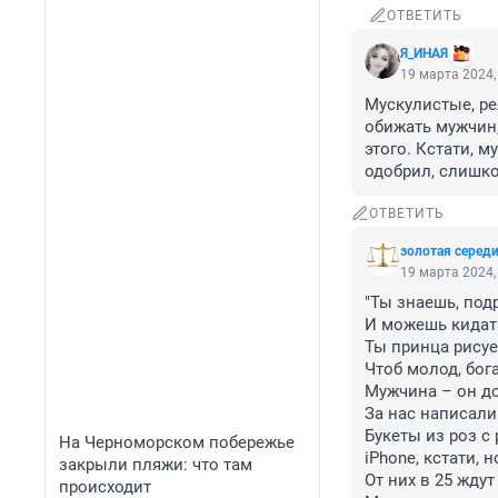
ОТВЕТИТЬ
Я_ИНAЯ
19 марта 2024,
Мускулистые, ре
обижать мужчин, 
этого. Кстати, м
одобрил, слишк
ОТВЕТИТЬ
золотая серед
19 марта 2024,
"Ты знаешь, подр
И можешь кидать
Ты принца рисуе
Чтоб молод, бога
Мужчина – он до
За нас написали 
Букеты из роз с
На Черноморском побережье
iPhone, кстати, 
закрыли пляжи: что там
От них в 25 ждут
происходит