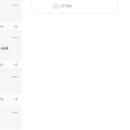
27 056
+0
–0
ней 
+2
–0
+3
–2