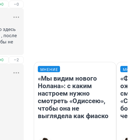
+0
–0
 здесь 
, после 
бы не 
+0
–2
МНЕНИЕ
МНЕНИ
«Мы видим нового
«Фина
Нолана»: с каким
ожида
настроем нужно
смотр
смотреть «Одиссею»,
«Стар
чтобы она не
больш
выглядела как фиаско
честн