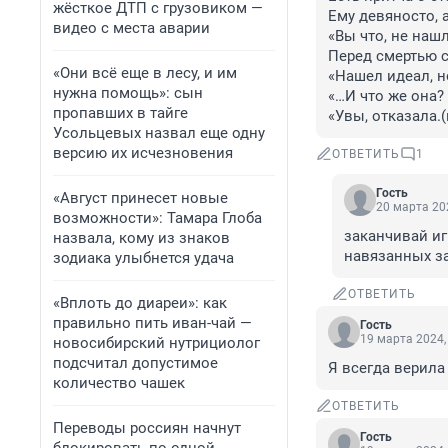
жёсткое ДТП с грузовиком —
Ему девяносто, а
видео с места аварии
«Вы что, не нашл
Перед смертью с
«Они всё еще в лесу, и им
«Нашел идеал, н
нужна помощь»: сын
«…И что же она?
пропавших в тайге
«Увы, отказала.(
Усольцевых назвал еще одну
версию их исчезновения
ОТВЕТИТЬ
1
Гость
«Август принесет новые
20 марта 202
возможности»: Тамара Глоба
заканчивай иг
назвала, кому из знаков
навязанных з
зодиака улыбнется удача
ОТВЕТИТЬ
«Вплоть до диареи»: как
правильно пить иван-чай —
Гость
19 марта 2024,
новосибирский нутрициолог
подсчитал допустимое
Я всегда верила
количество чашек
ОТВЕТИТЬ
Переводы россиян начнут
Гость