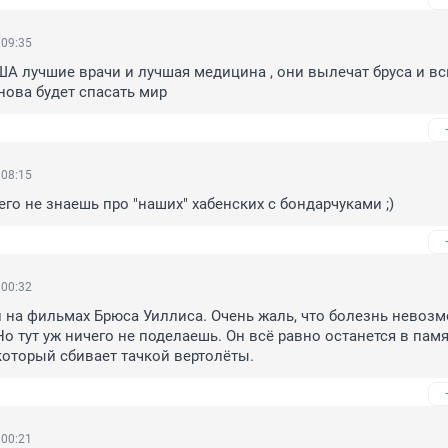
 09:35
США лучшие врачи и лучшая медицина , они вылечат бруса и всю
снова будет спасать мир
 08:15
его не знаешь про "наших" хабенских с бондарчуками ;)
 00:32
на фильмах Брюса Уиллиса. Очень жаль, что болезнь невозм
о тут уж ничего не поделаешь. Он всё равно останется в памя
который сбивает тачкой вертолёты.
 00:21