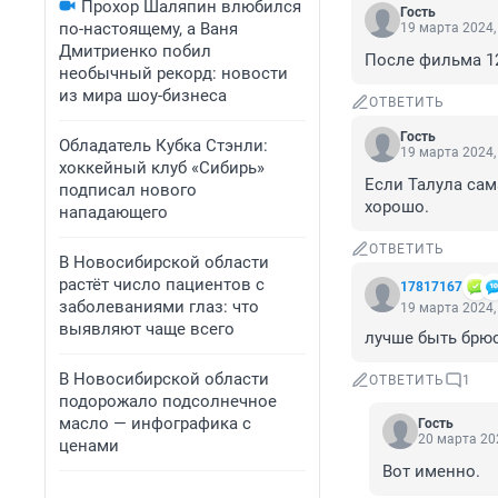
Прохор Шаляпин влюбился
Гость
по-настоящему, а Ваня
19 марта 2024,
Дмитриенко побил
После фильма 12
необычный рекорд: новости
из мира шоу-бизнеса
ОТВЕТИТЬ
Гость
Обладатель Кубка Стэнли:
19 марта 2024,
хоккейный клуб «Сибирь»
Если Талула сама
подписал нового
хорошо.
нападающего
ОТВЕТИТЬ
В Новосибирской области
растёт число пациентов с
17817167
заболеваниями глаз: что
19 марта 2024,
выявляют чаще всего
лучше быть брюс
В Новосибирской области
ОТВЕТИТЬ
1
подорожало подсолнечное
масло — инфографика с
Гость
20 марта 202
ценами
Вот именно.