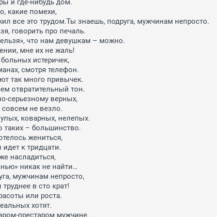
ы и где-нибудь дом.

, какие помехи,

ил все это трудом.Ты знаешь, подруга, мужчинам непросто.

я, говорить про печаль.

нельзя», что нам девушкам – можно.

нии, мне их не жаль!

 больных истеричек,

анах, смотря телефон.

т так много привычек.

ем отвратительный тон.

о-серьезному верных,

 совсем не везло.

упых, коварных, нелепых.

о таких – большинство.

отелось жениться,

 идет к тридцати.

же насладиться,

анью» никак не найти…

уга, мужчинам непросто,

труднее в сто крат!

расоты или роста.

деальных хотят.

таром-престаром мужчине,
