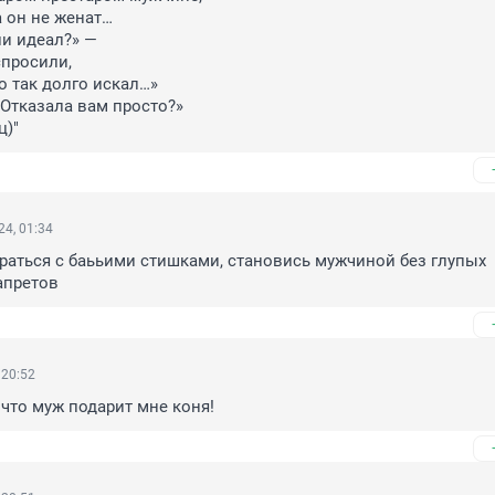
 он не женат…

и идеал?» —

просили,

о так долго искал…»

 Отказала вам просто?»

ц)"
4, 01:34
раться с баььими стишками, становись мужчиной без глупых 
апретов
 20:52
 что муж подарит мне коня!