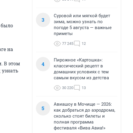
Суровой или мягкой будет
3
зима, можно узнать по
е было
погоде 5 августа — важные
приметы
77 245
12
ге на
Пирожное «Картошка»:
. В этом
4
классический рецепт в
 узнать
домашних условиях с тем
самым вкусом из детства
30 220
13
Авиашоу в Мочище — 2026:
5
как добраться до аэродрома,
сколько стоят билеты и
полная программа
фестиваля «Вива Авиа!»