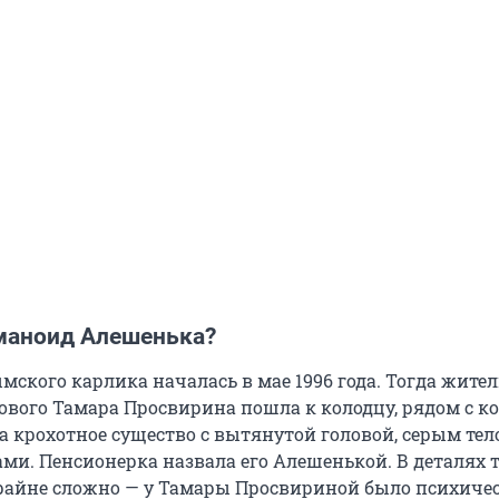
уманоид Алешенька?
ского карлика началась в мае 1996 года. Тогда жите
ового Тамара Просвирина пошла к колодцу, рядом с к
а крохотное существо с вытянутой головой, серым тел
ми. Пенсионерка назвала его Алешенькой. В деталях т
райне сложно — у Тамары Просвириной было психиче