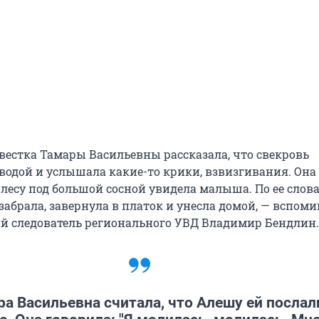
евестка Тамары Васильевны рассказала, что свекровь
 водой и услышала какие-то крики, взвизгивания. Он
в лесу под большой сосной увидела малыша. По ее слова
забрала, завернула в платок и унесла домой, — вспоми
 следователь регионального УВД Владимир Бендлин.
ра Васильевна считала, что Алешу ей послал