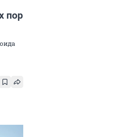
х пор
ноида