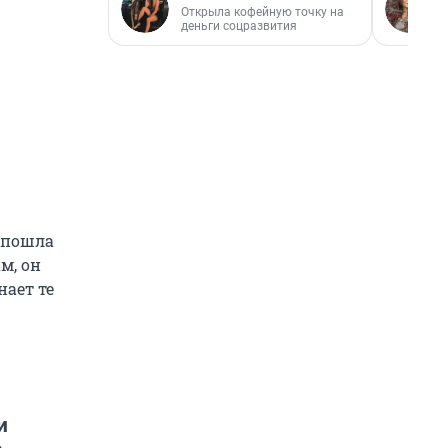
Открыла кофейную точку на
деньги соцразвития
а пошла
м, он
нает те
и