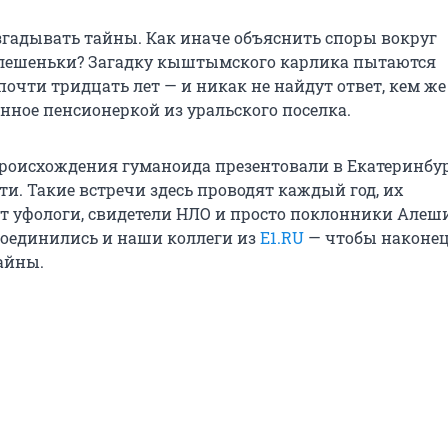
гадывать тайны. Как иначе объяснить споры вокруг
Алешеньки? Загадку кыштымского карлика пытаются
очти тридцать лет — и никак не найдут ответ, кем ж
нное пенсионеркой из уральского поселка.
роисхождения гуманоида презентовали в Екатеринбур
ти. Такие встречи здесь проводят каждый год, их
 уфологи, свидетели НЛО и просто поклонники Алеши
соединились и наши коллеги из
E1.RU
— чтобы наконец
айны.