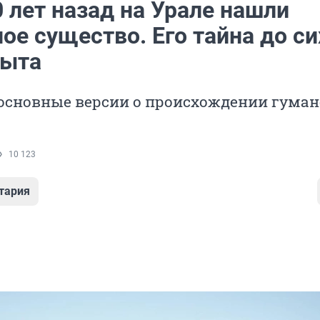
 лет назад на Урале нашли
ое существо. Его тайна до си
рыта
основные версии о происхождении гума
10 123
тария