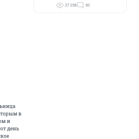
27 258
50
льница
оторым в
ом и
от день
ское