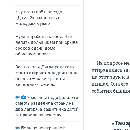
«Ну вот и всё»: звезда
«Дома-2» развелась с
молодым мужем
Нужно требовать свое. Что
делать дольщикам при срыве
сроков сдачи дома —
объясняет юрист
— На допросе н
Все полосы Димитровского
отправилась за
моста откроют для движения
на этот звук и 
осенью — какие работы
дышал. Она его 
выполняют сейчас
события бывший
У могилы педофила. Его
смерть разделила страну на
два лагеря, а защитника детей
отправила за решетку
«Тама
Больше не скрывает: