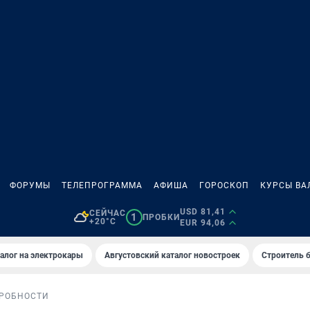
ФОРУМЫ
ТЕЛЕПРОГРАММА
АФИША
ГОРОСКОП
КУРСЫ ВА
USD 81,41
СЕЙЧАС
1
ПРОБКИ
+20°C
EUR 94,06
алог на электрокары
Августовский каталог новостроек
Строитель б
РОБНОСТИ