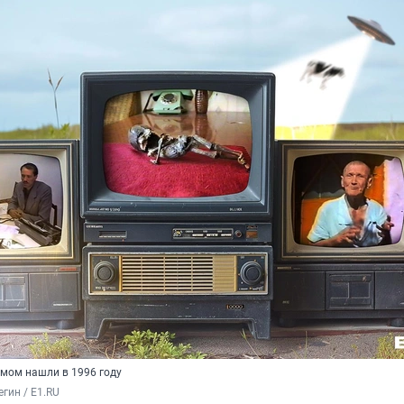
мом нашли в 1996 году
гин / E1.RU