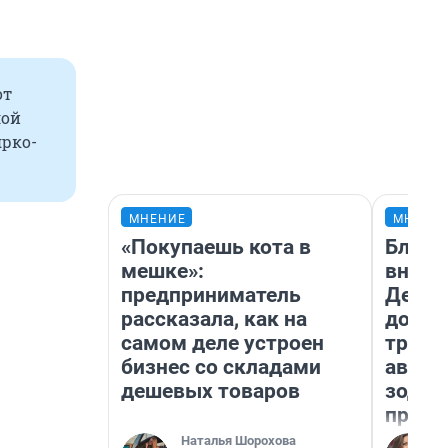
от
лой
ярко-
МНЕНИЕ
МНЕНИ
«Покупаешь кота в
Близн
мешке»:
внеза
предприниматель
Девам
рассказала, как на
допол
самом деле устроен
траты
бизнес со складами
август
дешевых товаров
зодиа
прогн
Наталья Шорохова