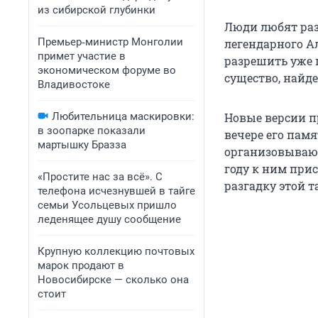
из сибирской глубинки
Люди любят раз
Премьер‑министр Монголии
легендарного 
примет участие в
разрешить уже п
экономическом форуме во
существо, найде
Владивостоке
Любительница маскировки:
Новые версии п
в зоопарке показали
вечере его памя
мартышку Бразза
организовывают
году к ним при
«Простите нас за всё». С
разгадку этой т
телефона исчезнувшей в тайге
семьи Усольцевых пришло
леденящее душу сообщение
Крупную коллекцию почтовых
марок продают в
Новосибирске — сколько она
стоит