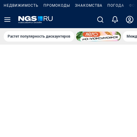
НЕДВИЖИМОСТЬ
ПРОМОКОДЫ
ЗНАКОМСТВА
ПОГОДА
ФО
Растет популярность дискаунтеров
Межд