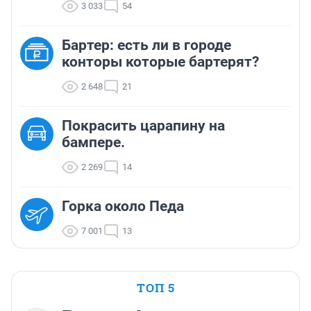
3 033
54
Бартер: есть ли в городе
конторы которые бартерят?
2 648
21
Покрасить царапину на
бампере.
2 269
14
Горка около Педа
7 001
13
ТОП 5