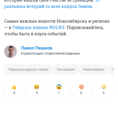
реальных историй со всех концов Земли
.
Самые важные новости Новосибирска и региона
— в
Тelegram-канале NGS.RU
. Подписывайтесь,
чтобы быть в курсе событий.
Павел Пешков
Корреспондент оперативной редакции
Переезд в другую страну
Релокация
Новосибирск
Нь
8
5
1
0
0