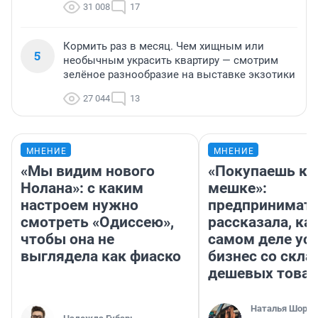
31 008
17
Кормить раз в месяц. Чем хищным или
5
необычным украсить квартиру — смотрим
зелёное разнообразие на выставке экзотики
27 044
13
МНЕНИЕ
МНЕНИЕ
«Мы видим нового
«Покупаешь ко
Нолана»: с каким
мешке»:
настроем нужно
предпринимат
смотреть «Одиссею»,
рассказала, как
чтобы она не
самом деле ус
выглядела как фиаско
бизнес со скл
дешевых това
Наталья Шорох