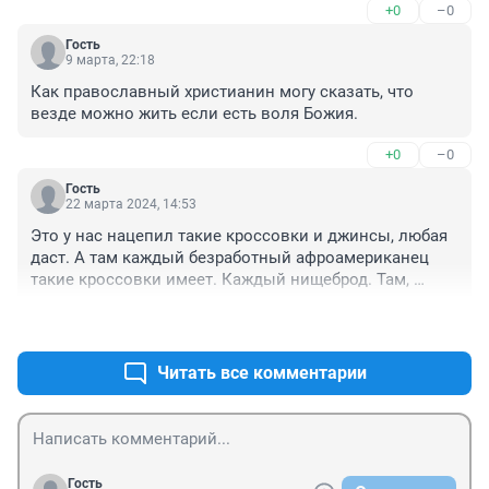
+0
–0
Саверский, провела уже 22 Конгресс "Право на 
лекарство".Дважды в год на такой конгресс приходят 
Гость
обычные граждане, пациенты и приглашаются врачи, 
9 марта, 22:18
учёные, министерские работники. Обсуждаются 
Как православный христианин могу сказать, что 
самые разные темы по доступности медуслуг. В этом 
везде можно жить если есть воля Божия.
году обсуждали даже вакцину от рака, якобы 
предлагаемую за госсчет. По итогам каждого 
+0
–0
конгресса принимается резолюция с пожеланиями 
пациентов, особенно слабо адаптированных, 
Гость
22 марта 2024, 14:53
переехавших, возрастных мигрантов. Резолюция 
рассылается в самые авторитетные медицинские 
Это у нас нацепил такие кроссовки и джинсы, любая 
инстанции и это работает! Почему бы нашим 
даст. А там каждый безработный афроамериканец 
соотечественникам не организовывать такие 
такие кроссовки имеет. Каждый нищеброд. Там, 
конгрессы пациентов и облегчать себе жизнь? 
чтобы любая прыгнула в постель кое-что покруче 
Разумеется вместе с мигрантами иных стран. Будьте 
+0
–0
надо.
увереннее и по российски активными!
Читать все комментарии
Гость