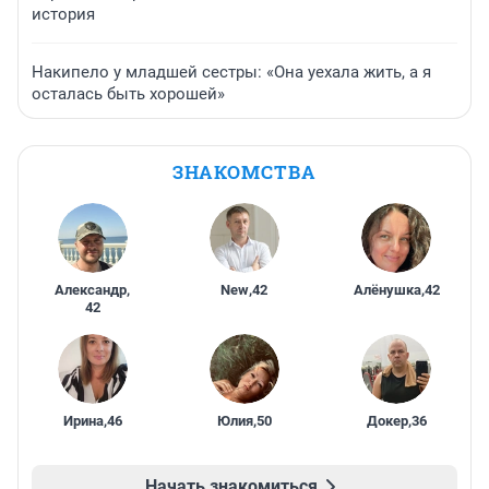
история
Накипело у младшей сестры: «Она уехала жить, а я
осталась быть хорошей»
ЗНАКОМСТВА
Александр
,
New
,
42
Алёнушка
,
42
42
Ирина
,
46
Юлия
,
50
Докер
,
36
Начать знакомиться