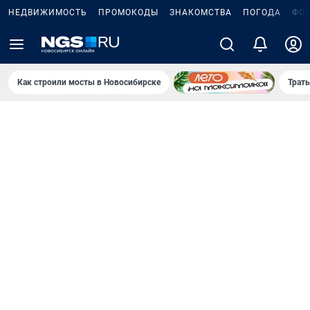
НЕДВИЖИМОСТЬ
ПРОМОКОДЫ
ЗНАКОМСТВА
ПОГОДА
ФО
Как строили мосты в Новосибирске
Траты