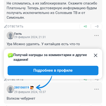
Не сломались, а их заблокировали. Скажите спасибо 
Платонычу. Теперь достоверную информацию будем 
получать исключительно из Соловьев ТВ и от 
Симоньян.
+0
–0
ОТВЕТИТЬ
Гость
29 февраля 2024, 21:31
Ура Можно удалять. У китайцев есть что-то
+0
–0
ОТВЕТИТЬ
Получай награды за комментарии и другие 
задания!
Гость
29 февраля 2024, 21:25
Подробнее в профиле
Похороны..вот и причина
+0
–0
ОТВЕТИТЬ
280106019
29 февраля 2024, 10:37
Вэлком чебурнет