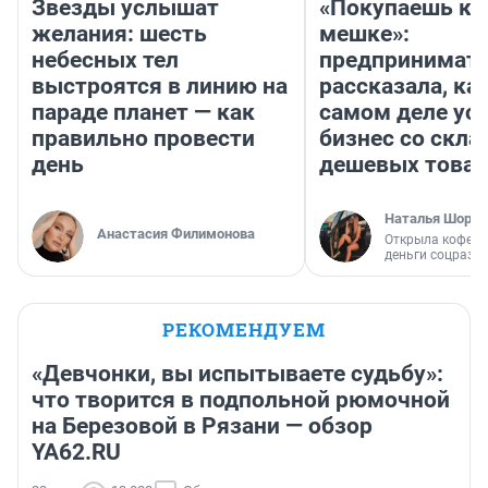
Звезды услышат
«Покупаешь ко
желания: шесть
мешке»:
небесных тел
предпринимат
выстроятся в линию на
рассказала, как
параде планет — как
самом деле ус
правильно провести
бизнес со скл
день
дешевых това
Наталья Шорох
Анастасия Филимонова
Открыла кофейн
деньги соцразв
РЕКОМЕНДУЕМ
«Девчонки, вы испытываете судьбу»:
что творится в подпольной рюмочной
на Березовой в Рязани — обзор
YA62.RU