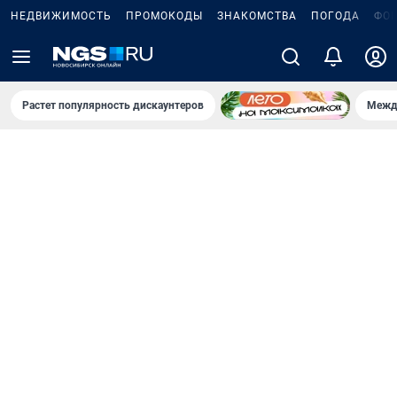
НЕДВИЖИМОСТЬ
ПРОМОКОДЫ
ЗНАКОМСТВА
ПОГОДА
ФО
Растет популярность дискаунтеров
Межд