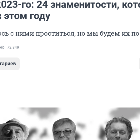
023-го: 24 знаменитости, ко
 этом году
ь с ними проститься, но мы будем их п
72 849
тариев