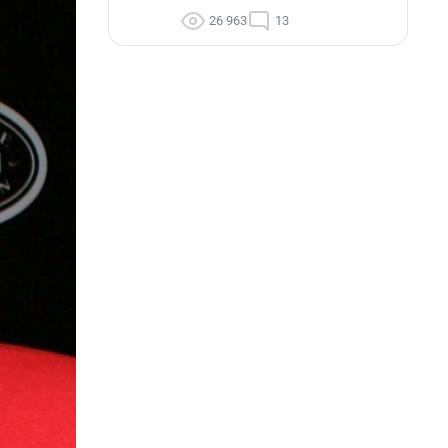
26 963
13