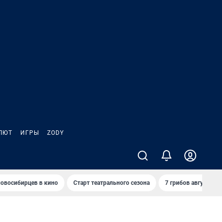
ЛЮТ
ИГРЫ
ZODY
овосибирцев в кино
Старт театрального сезона
7 грибов августа