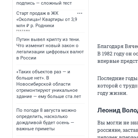
подпись — сложный тест
Старт продаж в ЖК
«Околица»! Квартиры от 3,9
млн ₽ р. Родники
Путин вывел крипту из тени.
Что изменит новый закон о
Благодаря Вяче
легализации цифровых валют
В 1982 году он 
в России
впервые предст
«Таких объектов раз — и
Последние годы
больше нет». В
Новосибирской области
которой с труд
отремонтируют уникальное
году жизни.
здание — ему больше ста лет
Леонид Воло
По погоде 8 августа можно
определить, насколько
Вы могли не зна
дождливой будет осень —
важные приметы
россияне, заст
человек впервые