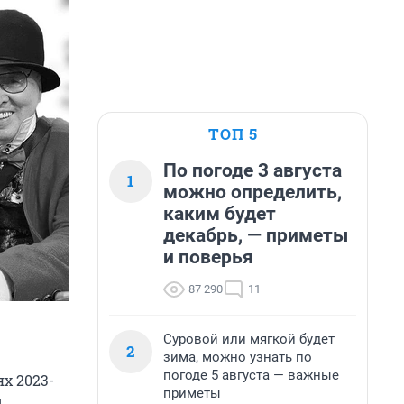
ТОП 5
По погоде 3 августа
1
можно определить,
каким будет
декабрь, — приметы
и поверья
87 290
11
Суровой или мягкой будет
2
зима, можно узнать по
погоде 5 августа — важные
х 2023-
приметы
.