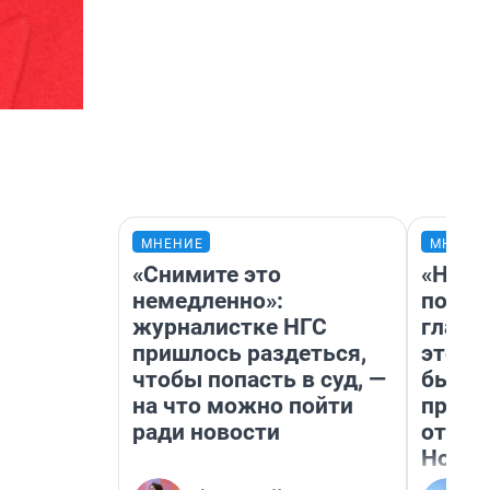
МНЕНИЕ
МНЕНИ
«Снимите это
«Нико
немедленно»:
побед
журналистке НГС
главн
пришлось раздеться,
этого
чтобы попасть в суд, —
бьет 
на что можно пойти
прока
ради новости
отзыв
Нолан