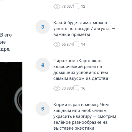
78 037
12
Какой будет зима, можно
3
узнать по погоде 7 августа, —
 В его
важные приметы
ние
55 874
14
ире.
Пирожное «Картошка»:
4
классический рецепт в
домашних условиях с тем
самым вкусом из детства
30 883
16
Кормить раз в месяц. Чем
5
хищным или необычным
украсить квартиру — смотрим
зелёное разнообразие на
выставке экзотики