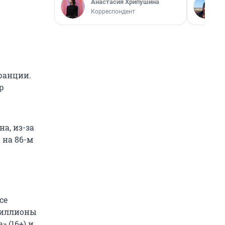
Анастасия Хрипушина
Корреспондент
ранции.
р
а, из-за
 на 86-м
се
 миллионы
 (16+) и