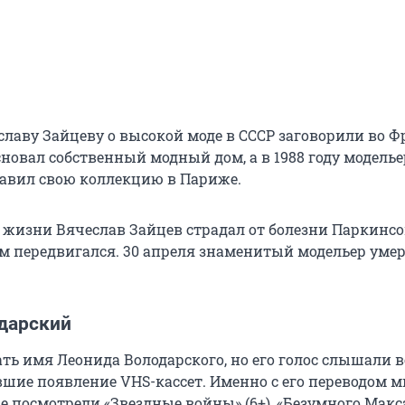
славу Зайцеву о высокой моде в СССР заговорили во Ф
основал собственный модный дом, а в 1988 году моделье
авил свою коллекцию в Париже.
 жизни Вячеслав Зайцев страдал от болезни Паркинсон
ом передвигался. 30 апреля знаменитый модельер умер
дарский
ть имя Леонида Володарского, но его голос слышали в
авшие появление VHS-кассет. Именно с его переводом
 посмотрели «Звездные войны» (6+), «Безумного Макса»