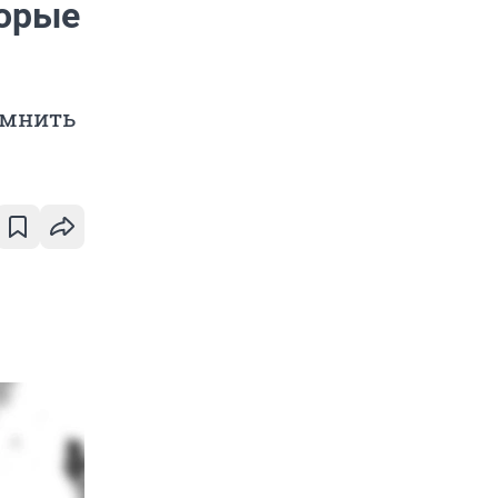
торые
омнить