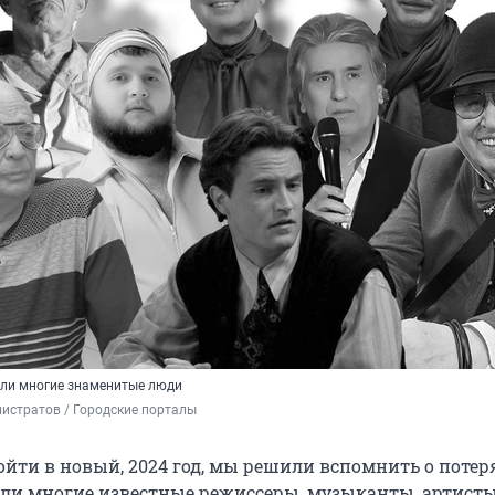
нули многие знаменитые люди
истратов / Городские порталы
ойти в новый, 2024 год, мы решили вспомнить о потеря
шли многие известные режиссеры, музыканты, артисты