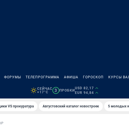
ФОРУМЫ
ТЕЛЕПРОГРАММА
АФИША
ГОРОСКОП
КУРСЫ ВА
USD 82,17
СЕЙЧАС
3
ПРОБКИ
+17°C
EUR 94,84
ики VS прокуратура
Августовский каталог новостроек
5 молодых н
ОР