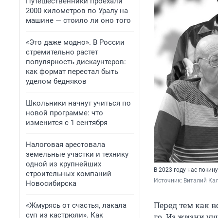
Путешественники проехали
2000 километров по Уралу на
машине — стоило ли оно того
«Это даже модно». В России
стремительно растет
популярность дискаунтеров:
как формат перестал быть
уделом бедняков
Школьники начнут учиться по
новой программе: что
изменится с 1 сентября
Налоговая арестовала
земельные участки и технику
одной из крупнейших
В 2023 году нас поки
строительных компаний
Источник: 
Виталий Кал
Новосибирска
Перед тем как в
«Жмурясь от счастья, лакала
суп из кастрюли». Как
го. Из жизни у