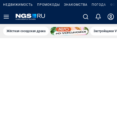
НЕДВИЖИМОСТЬ
ПРОМОКОДЫ
ЗНАКОМСТВА
ПОГОДА
ФО
Жёсткая соседская драка
Застройщики V