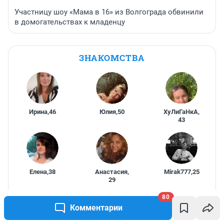
Участницу шоу «Мама в 16» из Волгограда обвинили
в домогательствах к младенцу
ЗНАКОМСТВА
Ирина
,
46
Юлия
,
50
ХуЛиГаНкА
,
43
Елена
,
38
Анастасия
,
Mirak777
,
25
29
80
Начать знакомиться
Комментарии