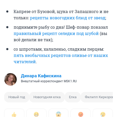
Капрезе от Бузовой, щука от Запашного и не
только:
рецепты новогодних блюд от звезд
;
поднимите рыбу со дна! Шеф-повар показал
правильный рецепт селедки под шубой
(вы
всё делали не так);
со шпротами, халапеньо, сладким перцем:
пять необычных рецептов оливье от наших
читателей
.
Динара Кафискина
Внештатный корреспондент MSK1.RU
Новый год
Новогодняя елка
Елка
Филипп Киркоров