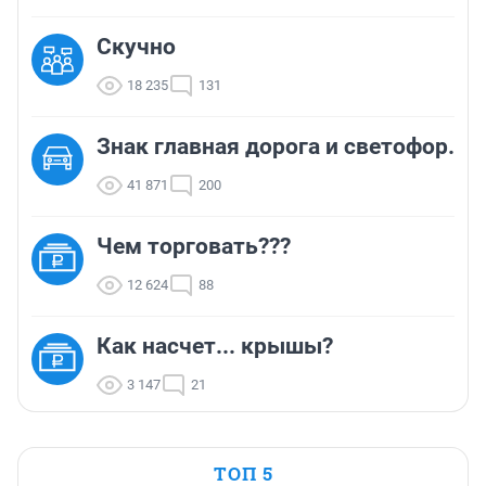
Скучно
18 235
131
Знак главная дорога и светофор.
41 871
200
Чем торговать???
12 624
88
Как насчет... крышы?
3 147
21
ТОП 5