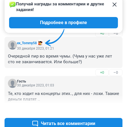
31 декабря 2023, 00:23
Получай награды за комментарии и другие 
задания!
На ёлку за 250к деньги есть,а игрушки дорогие.Сама 
то поняла,что сказала,и поделки из цв.бумаги и 
Подробнее в профиле
дождик.Ха-ха-ха.
+0
–0
ex_Tommy58
30 декабря 2023, 01:21
Очередной пир во время чумы. (Чума у нас уже лет 
сто не заканчивается. Или больше?)
+0
–0
Гость
30 декабря 2023, 01:03
Те, кто ходит на концерты этих.., для них - лохи. Таакие 
деньги платят ..
+0
–0
Читать все комментарии