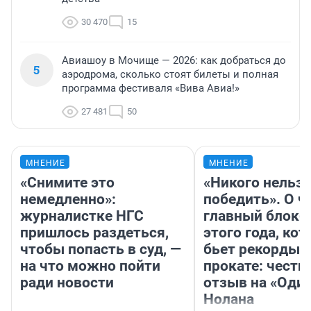
30 470
15
Авиашоу в Мочище — 2026: как добраться до
5
аэродрома, сколько стоят билеты и полная
программа фестиваля «Вива Авиа!»
27 481
50
МНЕНИЕ
МНЕНИЕ
«Снимите это
«Никого нельз
немедленно»:
победить». О ч
журналистке НГС
главный блокб
пришлось раздеться,
этого года, ко
чтобы попасть в суд, —
бьет рекорды 
на что можно пойти
прокате: честн
ради новости
отзыв на «Оди
Нолана