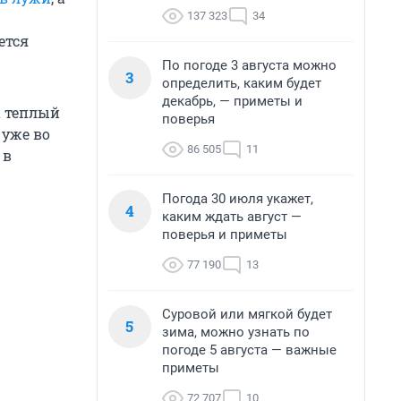
137 323
34
ется
По погоде 3 августа можно
3
определить, каким будет
декабрь, — приметы и
а теплый
поверья
 уже во
86 505
11
 в
Погода 30 июля укажет,
4
каким ждать август —
поверья и приметы
77 190
13
Суровой или мягкой будет
5
зима, можно узнать по
погоде 5 августа — важные
приметы
72 707
10