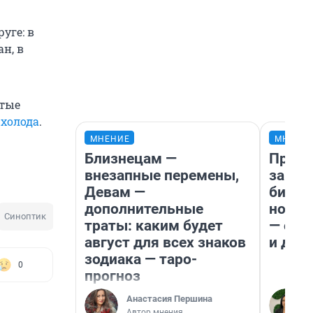
уге: в
н, в
ютые
 холода
.
МНЕНИЕ
МНЕНИ
Близнецам —
Прода
внезапные перемены,
запла
Девам —
бизне
дополнительные
новый
Синоптик
Мороз
Метеоролог
Холод
траты: каким будет
— он 
август для всех знаков
и даж
зодиака — таро-
0
прогноз
Анастасия Першина
Автор мнения