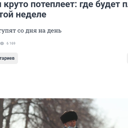
 круто потеплеет: где будет 
той неделе
упят со дня на день
6 169
тариев