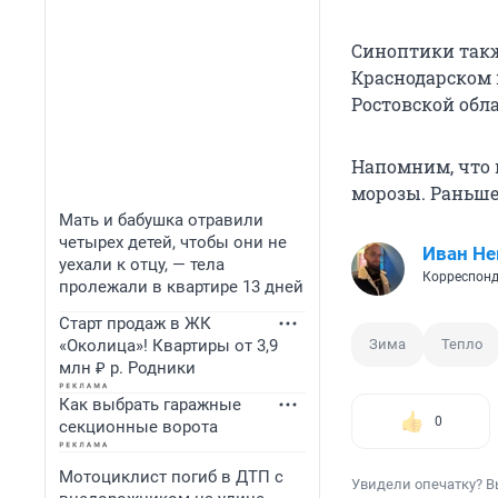
Синоптики такж
Краснодарском 
Ростовской обл
Напомним, что 
морозы. Раньш
Мать и бабушка отравили
четырех детей, чтобы они не
Иван Не
уехали к отцу, — тела
Корреспонд
пролежали в квартире 13 дней
Старт продаж в ЖК
«Околица»! Квартиры от 3,9
Зима
Тепло
млн ₽ р. Родники
Как выбрать гаражные
0
секционные ворота
Мотоциклист погиб в ДТП с
Увидели опечатку? В