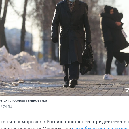
ается плюсовая температура
/ 74.RU
тельных морозов в Россию наконец-то придет оттепел
 ощутили жители Москвы, где
сугробы превращаются