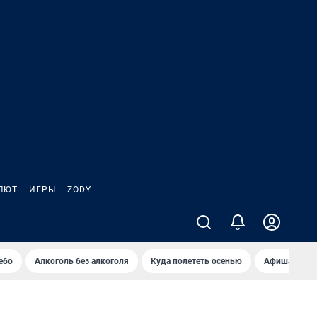
ЛЮТ
ИГРЫ
ZODY
ебо
Алкоголь без алкоголя
Куда полететь осенью
Афиша на ав