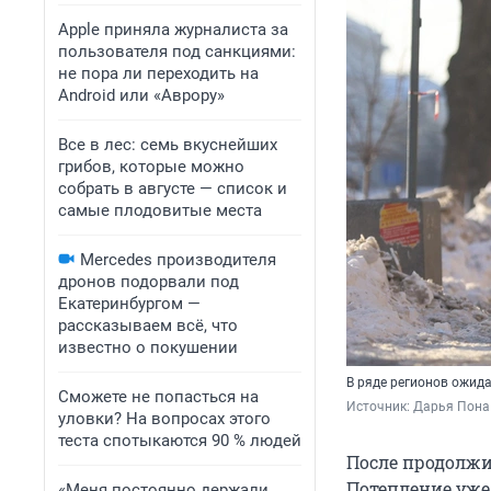
Apple приняла журналиста за
пользователя под санкциями:
не пора ли переходить на
Android или «Аврору»
Все в лес: семь вкуснейших
грибов, которые можно
собрать в августе — список и
самые плодовитые места
Mercedes производителя
дронов подорвали под
Екатеринбургом —
рассказываем всё, что
известно о покушении
В ряде регионов ожид
Сможете не попасться на
Источник: 
Дарья Пона 
уловки? На вопросах этого
теста спотыкаются 90 % людей
После продолжи
Потепление уже
«Меня постоянно держали