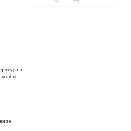
ература в
нской и
чение