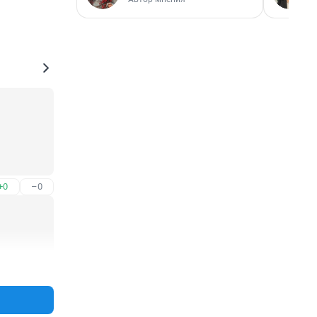
+0
–0
+0
–0