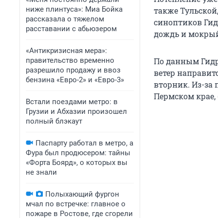
ниже плинтуса»: Миа Бойка
также Тульской
рассказала о тяжелом
синоптиков Гид
расставании с абьюзером
дождь и мокрый
«Антикризисная мера»:
правительство временно
По данным Гидр
разрешило продажу и ввоз
ветер направит
бензина «Евро-2» и «Евро-3»
вторник. Из-за 
Пермском крае, 
Встали поездами метро: в
Грузии и Абхазии произошел
полный блэкаут
Паспарту работал в метро, а
Фура был продюсером: тайны
«Форта Боярд», о которых вы
не знали
Полыхающий фургон
мчал по встречке: главное о
пожаре в Ростове, где сгорели