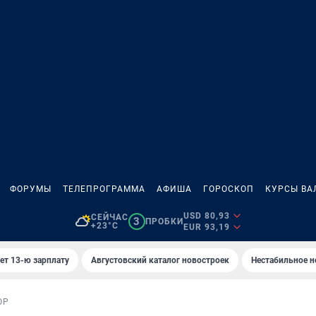
ФОРУМЫ
ТЕЛЕПРОГРАММА
АФИША
ГОРОСКОП
КУРСЫ ВА
USD 80,93
СЕЙЧАС
3
ПРОБКИ
+23°C
EUR 93,19
ет 13-ю зарплату
Августовский каталог новостроек
Нестабильное н
ОР