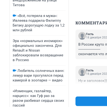
внедорожником на улице
Титова
«Всё, потеряла я мужа»:
Ивлеева подарила Филиппу
КОММЕНТАР
Бегаку дорогущую лодку за 1,2
млн рублей
Гость
18 декабря 202
Эра «нормальных иномарок»
В России круто п
официально закончена. Для
-----------------------

Renault и Nissan
скончается что л
заблокировали возвращение
в Россию
Любитель солнечных ванн:
Гость
18 декабря 202
лемур вари прогулялся перед
камерой в зоопарке — видео
Ну и заголовок))
«Изменщик, газлайтер,
нарцисс»: как Гуф раз за
разом разбивал сердца своих
пассий