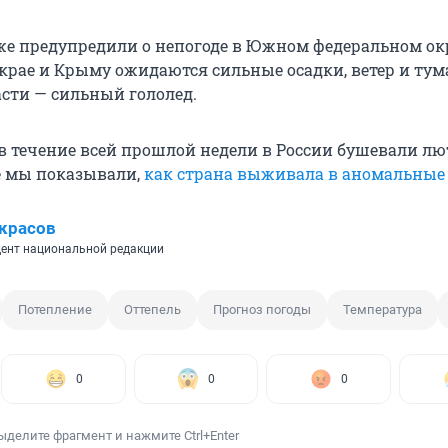
е предупредили о непогоде в Южном федеральном окр
крае и Крыму ожидаются сильные осадки, ветер и тума
асти — сильный гололед.
в течение всей прошлой недели в России бушевали л
е мы показывали,
как страна выживала в аномальные
красов
ент национальной редакции
Потепление
Оттепель
Прогноз погоды
Температура
0
0
0
ыделите фрагмент и нажмите Ctrl+Enter