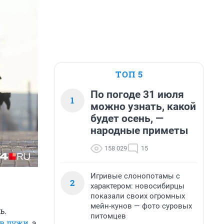
ТОП 5
По погоде 31 июля
1
можно узнать, какой
будет осень, —
народные приметы
158 029
15
Игривые слонопотамы с
2
характером: новосибирцы
показали своих огромных
мейн-кунов — фото суровых
ь.
питомцев
 в лужи
, а