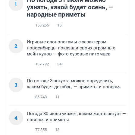
По погоде 31 июля можно
1
узнать, какой будет осень, —
народные приметы
158 265
15
Игривые слонопотамы с характером:
2
новосибирцы показали своих огромных
мейн-кунов — фото суровых питомцев
137 792
34
По погоде 3 августа можно определить,
3
каким будет декабрь, — приметы и поверья
86 748
11
Погода 30 июля укажет, каким ждать август —
4
поверья и приметы
77 355
13