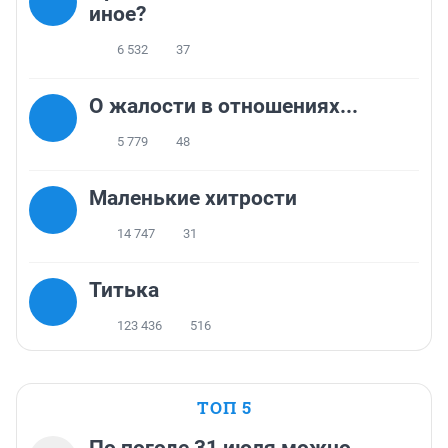
иное?
6 532
37
О жалости в отношениях...
5 779
48
Маленькие хитрости
14 747
31
Титька
123 436
516
ТОП 5