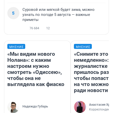
Суровой или мягкой будет зима, можно
5
узнать по погоде 5 августа — важные
приметы
76 684
12
МНЕНИЕ
МНЕНИЕ
«Мы видим нового
«Снимите это
Нолана»: с каким
немедленно»:
настроем нужно
журналистке Н
смотреть «Одиссею»,
пришлось разд
чтобы она не
чтобы попасть 
выглядела как фиаско
на что можно 
ради новости
Анастасия Хри
Надежда Губарь
Корреспондент