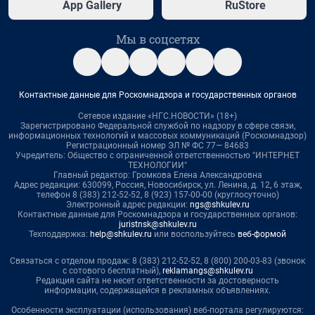
App Gallery
RuStore
Мы в соцсетях
Контактные данные для Роскомнадзора и государственных органов
Сетевое издание «НГС.НОВОСТИ» (18+)
Зарегистрировано Федеральной службой по надзору в сфере связи,
информационных технологий и массовых коммуникаций (Роскомнадзор)
Регистрационный номер ЭЛ № ФС 77— 84683
Учредитель: Общество с ограниченной ответственностью "ИНТЕРНЕТ
ТЕХНОЛОГИИ"
Главный редактор: Громкова Елена Александровна
Адрес редакции: 630099, Россия, Новосибирск, ул. Ленина, д. 12, 6 этаж,
телефон 8 (383) 212-52-52, 8 (923) 157-00-00 (круглосуточно)
Электронный адрес редакции:
ngs@shkulev.ru
Контактные данные для Роскомнадзора и государственных органов:
juristnsk@shkulev.ru
Техподдержка:
help@shkulev.ru
или воспользуйтесь
веб-формой
Связаться с отделом продаж: 8 (383) 212-52-52, 8 (800) 200-03-83 (звонок
с сотового бесплатный),
reklamangs@shkulev.ru
Редакция сайта не несет ответственности за достоверность
информации, содержащейся в рекламных объявлениях.
Особенности эксплуатации (использования) веб-портала регулируются: