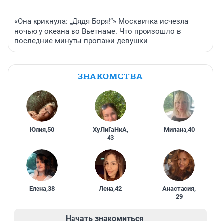
«Она крикнула: „Дядя Боря!“» Москвичка исчезла
ночью у океана во Вьетнаме. Что произошло в
последние минуты пропажи девушки
ЗНАКОМСТВА
Юлия
,
50
ХуЛиГаНкА
,
Милана
,
40
43
Елена
,
38
Лена
,
42
Анастасия
,
29
Начать знакомиться