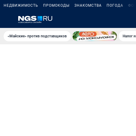
НЕДВИЖИМОСТЬ
ПРОМОКОДЫ
ЗНАКОМСТВА
ПОГОДА
ФО
«Майские» против подставщиков
Налог 