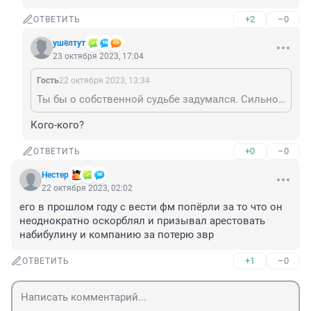
+2
–0
ОТВЕТИТЬ
ушёлтут
23 октября 2023, 17:04
Гость
22 октября 2023, 13:34
Ты бы о собственной судьбе задумался. Сильно сомневаюсь, что кому-то из них придётся от чего-то "отмазываться". А вот ваши либеральные "ходы" действительно записаны и ждут прихода нового президента.
Кого-кого?
+0
–0
ОТВЕТИТЬ
Нестер
22 октября 2023, 02:02
его в прошлом году с вести фм попёрли за то что он 
неоднократно оскорблял и призывал арестовать 
набибулину и компанию за потерю звр
+1
–0
ОТВЕТИТЬ