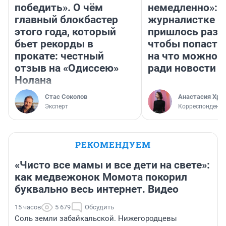
победить». О чём
немедленно»:
главный блокбастер
журналистке Н
этого года, который
пришлось разд
бьет рекорды в
чтобы попасть 
прокате: честный
на что можно 
отзыв на «Одиссею»
ради новости
Нолана
Стас Соколов
Анастасия Хри
Эксперт
Корреспондент
РЕКОМЕНДУЕМ
«Чисто все мамы и все дети на свете»:
как медвежонок Момота покорил
буквально весь интернет. Видео
15 часов
5 679
Обсудить
Соль земли забайкальской. Нижегородцевы