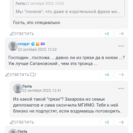
Гость
22 октября 2023, 13:03
Мы "понели", что даже в коротенькой фразе можно допустить минимум четыре грамматические ошибки. Это успех!
Гость, это специально
+2
–0
ОТВЕТИТЬ
солдат
22 октября 2023, 12:24
Господин , госпожа ... давно ли из грязи да в князи ...? 
Уж лучше Сатановский , чем эта троица ...
+4
–3
ОТВЕТИТЬ
1
Гость
22 октября 2023, 12:41
Из какой такой "грязи"? Захарова из семьи 
дипломатов и сама окончила МГИМО. Тебя к ней 
близко не подпустят, если вздумаешь поговорить.
+2
–8
ОТВЕТИТЬ
Гость