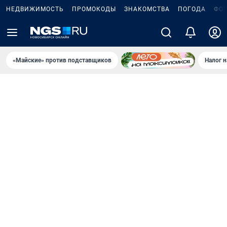
НЕДВИЖИМОСТЬ
ПРОМОКОДЫ
ЗНАКОМСТВА
ПОГОДА
ФО
«Майские» против подставщиков
Налог 