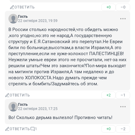
+0
–0
ОТВЕТИТЬ
Гость
22 октября 2023, 19:59
В России столько народностей,что обидеть можно 
,кого угодно,но:это не народ,А государственную 
структуру и Е.Я.Сатановский это перепутал.Не Евреи 
били по больнице,высоткам,а власти Израиля,А это 
преступление,если не хуже-холокост ПАЛЕСТИНЦЕВ!
Неужели умные евреи этого не просчитали, нет-за них 
решили штаты!Чем это закончится?Пол-мира выходят 
на митинги против Израиля,А там недалеко и до 
нового ХОЛОКОСТА.Надо думать прежде чем 
стрелять и бомбить!Задумайтесь об этом.
+2
–1
ОТВЕТИТЬ
Гость
22 октября 2023, 17:25
Во! Сколько дерьма вылезло! Противно читать!
+0
–2
ОТВЕТИТЬ
1