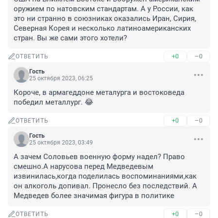
оружием по натовским стандартам. А у России, как 
это ни странно в союзниках оказались Иран, Сирия, 
Северная Корея и несколько латиноамериканских 
стран. Вы же сами этого хотели?
+0
–0
ОТВЕТИТЬ
Гость
25 октября 2023, 06:25
Короче, в армагеддоне металурга и востоковеда 
победил металлург. 😂
+0
–0
ОТВЕТИТЬ
Гость
25 октября 2023, 03:49
А зачем Соловьев военную форму надел? Право 
смешно.А нарусова перед Медведевым 
извинилась,когда поделилась воспоминаниями,как 
он алкоголь допивал. Пронесло без последствий. А 
Медведев более значимая фигура в политике
+0
–0
ОТВЕТИТЬ