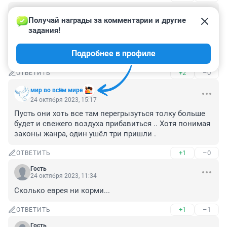
Гость
24 октября 2023, 18:05
Получай награды за комментарии и другие 
задания!
на наземную евреи не поидут т к они проиграют они 
это знают они привыкли стрелять кидать бомбочки и 
Подробнее в профиле
все
+2
–0
ОТВЕТИТЬ
мир во всём мире
24 октября 2023, 15:17
Пусть они хоть все там перегрызуться толку больше 
будет и свежего воздуха прибавиться .. Хотя понимая 
законы жанра, один ушёл три пришли .
+1
–0
ОТВЕТИТЬ
Гость
24 октября 2023, 11:34
Сколько еврея ни корми...
+1
–1
ОТВЕТИТЬ
Гость