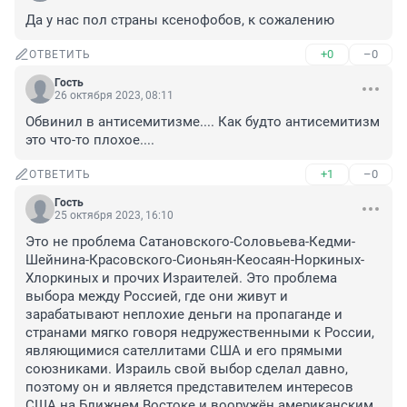
Да у нас пол страны ксенофобов, к сожалению
+0
–0
ОТВЕТИТЬ
Гость
26 октября 2023, 08:11
Обвинил в антисемитизме.... Как будто антисемитизм 
это что-то плохое....
+1
–0
ОТВЕТИТЬ
Гость
25 октября 2023, 16:10
Это не проблема Сатановского-Соловьева-Кедми-
Шейнина-Красовского-Сионьян-Кеосаян-Норкиных-
Хлоркиных и прочих Израителей. Это проблема 
выбора между Россией, где они живут и 
зарабатывают неплохие деньги на пропаганде и 
странами мягко говоря недружественными к России, 
являющимися сателлитами США и его прямыми 
союзниками. Израиль свой выбор сделал давно, 
поэтому он и является представителем интересов 
США на Ближнем Востоке и вооружён американским 