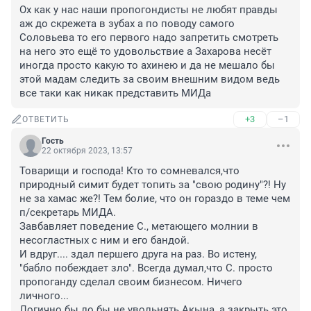
Ох как у нас наши пропогондисты не любят правды 
аж до скрежета в зубах а по поводу самого 
Соловьева то его первого надо запретить смотреть 
на него это ещё то удовольствие а Захарова несёт 
иногда просто какую то ахинею и да не мешало бы 
этой мадам следить за своим внешним видом ведь 
все таки как никак представить МИДа
+3
–1
ОТВЕТИТЬ
Гость
22 октября 2023, 13:57
Товарищи и господа! Кто то сомневался,что 
природный симит будет топить за "свою родину"?! Ну 
не за хамас же?! Тем болие, что он гораздо в теме чем 
п/секретарь МИДА.

Завбавляет поведение С., метающего молнии в 
несогластных с ним и его бандой.

И вдруг.... здал першего друга на раз. Во истену, 
"бабло побеждает зло". Всегда думал,что С. просто 
пропоганду сделал своим бизнесом. Ничего 
личного...

Логично бы ло бы не увольнять Акына, а закрыть это 