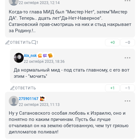
22 октября 2023, 12:14
Когда-то глава МИД был "Мистер Нет", затем"Мистер 
ДА". Теперь.. дцать лет"Да-Нет-Наверное". 
Сатановский прав-смотришь на них и стыд накрывает 
за Родину.!..
+0
–0
ОТВЕТИТЬ
1
Alx_nsk
22 октября 2023, 18:36
Да нормальный мид - под стать главному, с его вот 
этим - "мочить"
+1
–1
ОТВЕТИТЬ
275901167
22 октября 2023, 11:13
Ну у Сатановского особая любовь к Израилю, оно и 
понятно по каким причинам. Пусть бы лучше 
отчаливал он на землю обетованную, чем тут грязью 
дипломатов поливал!