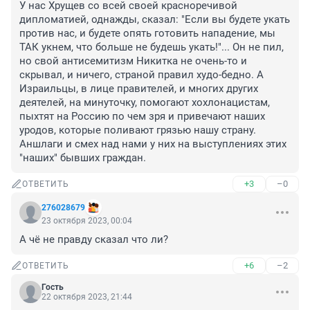
У нас Хрущев со всей своей красноречивой 
дипломатией, однажды, сказал: "Если вы будете укать 
против нас, и будете опять готовить нападение, мы 
ТАК укнем, что больше не будешь укать!"... Он не пил, 
но свой антисемитизм Никитка не очень-то и 
скрывал, и ничего, страной правил худо-бедно. А 
Израильцы, в лице правителей, и многих других 
деятелей, на минуточку, помогают хохлонацистам, 
пыхтят на Россию по чем зря и привечают наших 
уродов, которые поливают грязью нашу страну. 
Аншлаги и смех над нами у них на выступлениях этих 
"наших" бывших граждан.
+3
–0
ОТВЕТИТЬ
276028679
23 октября 2023, 00:04
А чё не правду сказал что ли?
+6
–2
ОТВЕТИТЬ
Гость
22 октября 2023, 21:44