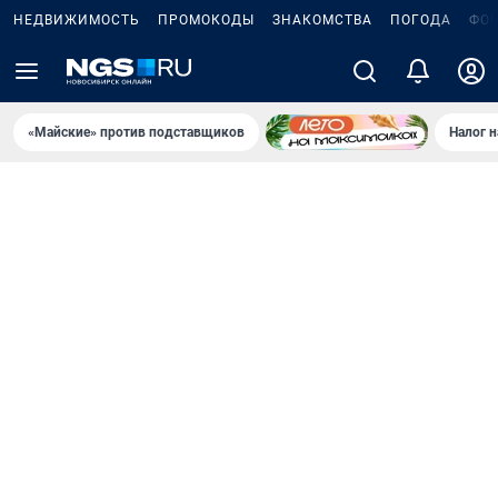
НЕДВИЖИМОСТЬ
ПРОМОКОДЫ
ЗНАКОМСТВА
ПОГОДА
ФО
«Майские» против подставщиков
Налог 