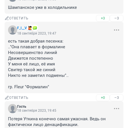
Шампанское уже в холодильнике
+3
–3
ОТВЕТИТЬ
F_I__V
18 сентября 2023, 19:47
есть такая добрая песенка:

.."Она плавает в формалине

Несовершенство линий

Движется постепенно

У меня её лицо, её имя

Свитер такой же синий

Никто не заметил подмены"..

гр. Fleur "Формалин"
+0
–3
ОТВЕТИТЬ
Гость
18 сентября 2023, 19:45
Потеря Уткина конечно самая ужасная. Ведь он 
фактически лицо денацификации.