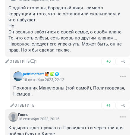
С одной стороны, бородатый дядя - символ 
коррупции и того, что не остановили скальпелем, и 
что набухает.

Но! 

Он реально заботится о своей семье, о своём клане. 
То, что есть слёзы, есть кровь по другим кланам... 
Наверное, следует его упрекнуть. Может быть, он не 
прав. Но я бы сделал так же.
+0
–6
ОТВЕТИТЬ
1
petrtimofeeff
18 сентября 2023, 22:12
Поклонник Мануловны (той самой), Политковская, 
Немцов…
+1
–0
ОТВЕТИТЬ
Гость
18 сентября 2023, 20:15
Кадыров ждет приказ от Президента и через три дня 
войска будут в Киеве