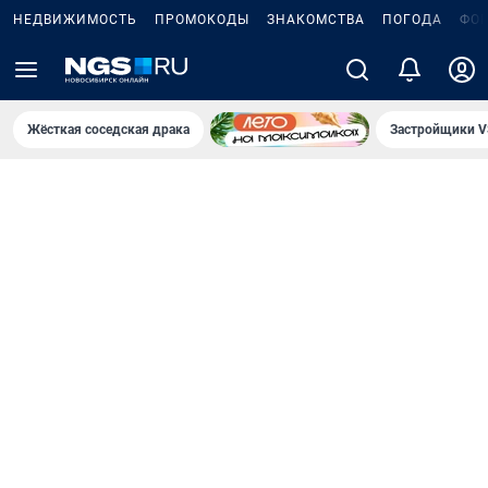
НЕДВИЖИМОСТЬ
ПРОМОКОДЫ
ЗНАКОМСТВА
ПОГОДА
ФО
Жёсткая соседская драка
Застройщики V