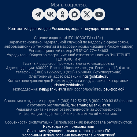
Мы в соцсетях
Контактные данные для Роскомнадзора и государственных органов
Сетевое издание «НГС.НОВОСТИ» (18+)
Зарегистрировано Федеральной службой по надзору в сфере связи,
информационных технологий и массовых коммуникаций (Роскомнадзор)
Регистрационный номер ЭЛ № ФС 77— 84683
Учредитель: Общество с ограниченной ответственностью "ИНТЕРНЕТ
ТЕХНОЛОГИИ"
Главный редактор: Громкова Елена Александровна
Адрес редакции: 630099, Россия, Новосибирск, ул. Ленина, д. 12, 6 этаж,
телефон 8 (383) 212-52-52, 8 (923) 157-00-00 (круглосуточно)
Электронный адрес редакции:
ngs@shkulev.ru
Контактные данные для Роскомнадзора и государственных органов:
juristnsk@shkulev.ru
Техподдержка:
help@shkulev.ru
или воспользуйтесь
веб-формой
Связаться с отделом продаж: 8 (383) 212-52-52, 8 (800) 200-03-83 (звонок
с сотового бесплатный),
reklamangs@shkulev.ru
Редакция сайта не несет ответственности за достоверность
информации, содержащейся в рекламных объявлениях.
Особенности эксплуатации (использования) веб-портала регулируются:
Руководством пользователя
Описанием функциональных характеристик ПО
Условиями использования веб-портала и политикой