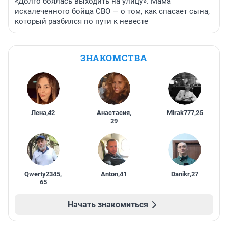
«Долго боялась выходить на улицу». Мама
искалеченного бойца СВО — о том, как спасает сына,
который разбился по пути к невесте
ЗНАКОМСТВА
Лена
,
42
Анастасия
,
Mirak777
,
25
29
Qwerty2345
,
Anton
,
41
Danikr
,
27
65
Начать знакомиться