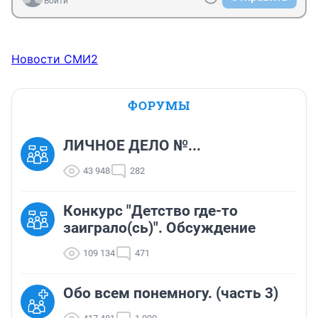
Войти
жить в мире и согласии. Вместо того чтобы требовать 
от людей отказаться от своей культуры и традиций, 
давайте стремиться к пониманию и взаимопомощи.

Призываю вас пересмотреть свои взгляды и от
Новости СМИ2
ФОРУМЫ
ЛИЧНОЕ ДЕЛО №...
43 948
282
Конкурс "Детство где-то
заиграло(сь)". Обсуждение
109 134
471
Обо всем понемногу. (часть 3)