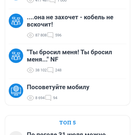
417 481
1 000
....она не захочет - кобель не
вскочит!
87 808
596
"Ты бросил меня! Ты бросил
меня..." NF
38 102
248
Посоветуйте мобилу
8 694
94
ТОП 5
По погоде 31 июля можно