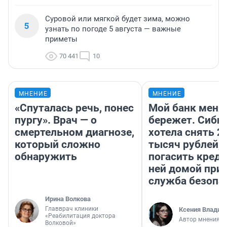
Суровой или мягкой будет зима, можно
5
узнать по погоде 5 августа — важные
приметы
70 441
10
МНЕНИЕ
МНЕНИЕ
«Спуталась речь, понес
Мой банк меня
пургу». Врач — о
бережет. Сиби
смертельном диагнозе,
хотела снять 2
который сложно
тысяч рублей,
обнаружить
погасить креди
ней домой при
служба безопа
Ирина Волкова
Главврач клиники
Ксения Владим
«Реабилитация доктора
Автор мнения
Волковой»