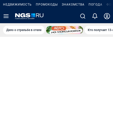
НЕДВИЖИМОСТЬ
ПРОМОКОДЫ
ЗНАКОМСТВА
ПОГОДА
ФО
Дело о стрельбе в отеле
Кто получает 13-