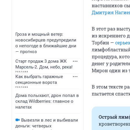
наставников сыг
Дмитрия Нагиев
В этот раз выс
Гроза и мощный ветер:
из искреннего 
новосибирцев предупредили
Торбин —
серье
о непогоде в ближайшие дни
лимфобластный 
— прогноз
процедура, кот
Старт продаж 3 дома ЖК
денег у родите
Марсель-2. Дом, небо, река!
Мирон один из т
Как выбрать гаражные
секционные ворота
В этом тексте 
пытается спасти
Дома полыхают, дрон попал в
склад Wildberries: главное о
налетах
Острый лим
Вывезли в лес и выбивали
кроветворен
деньги: четверых