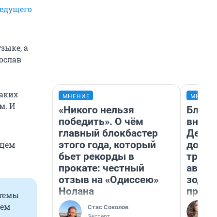
ведущего
зыке, а
ослав
Таких
МНЕНИЕ
МНЕНИ
м. И
«Никого нельзя
Близн
победить». О чём
внеза
главный блокбастер
Девам
этого года, который
допол
дцем
бьет рекорды в
траты
прокате: честный
август
отзыв на «Одиссею»
зодиа
Нолана
прогн
стемы
ием
Стас Соколов
Эксперт