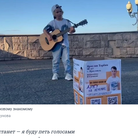
новому знакомому
унова
станет — я буду петь голосами