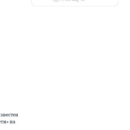
звестен
ети» на