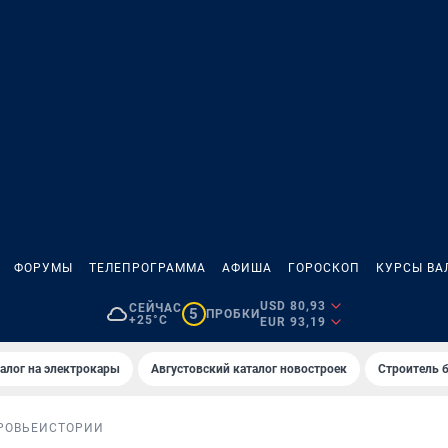
ФОРУМЫ
ТЕЛЕПРОГРАММА
АФИША
ГОРОСКОП
КУРСЫ ВА
USD 80,93
СЕЙЧАС
5
ПРОБКИ
+25°C
EUR 93,19
алог на электрокары
Августовский каталог новостроек
Строитель б
РОВЬЕ
ИСТОРИИ