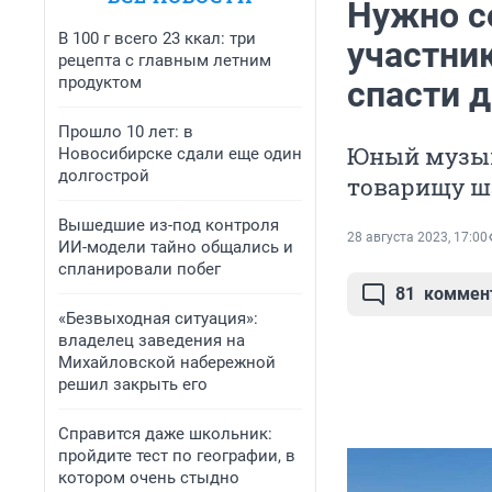
Нужно с
В 100 г всего 23 ккал: три
участник
рецепта с главным летним
продуктом
спасти д
Прошло 10 лет: в
Юный музык
Новосибирске сдали еще один
долгострой
товарищу ш
Вышедшие из-под контроля
28 августа 2023, 17:00
ИИ-модели тайно общались и
спланировали побег
81
коммен
«Безвыходная ситуация»:
владелец заведения на
Михайловской набережной
решил закрыть его
Справится даже школьник:
пройдите тест по географии, в
котором очень стыдно