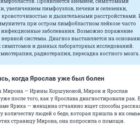
лимфобластов. Проявляется анемией, симптомами
и, увеличением лимфоузлов, печени и селезенки,
кровоточивостью и дыхательными расстройствами. 
мунитета при остром лимфобластном лейкозе часто
 инфекционные заболевания. Возможно поражение
 нервной системы. Диагноз выставляется на основан
 симптомов и данных лабораторных исследований.
миотерапия, радиотерапия, пересадка костного мозга.
сь, когда Ярослав уже был болен
ы Мирона — Ирины Коршуновой, Мирон и Ярослав
уже после того, как у Ярослава диагностировали рак.
маме Ярика — женщина отчаянно ищет способы рассказ
 количеству людей о беде, которая пришла в их семь
етях страницу Мирона, она попросила о помощи.