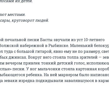
лосами их детей.
яют местами.
сары, круговорот людей.
й печальной песни Басты звучали из уст 10-летнего
Волжской набережной в Рыбинске. Маленький белоку
туда с большой гитарой, явно ему не по размеру, све
бых джинсах. Вокруг него стояла толпа зрителей — зев
м вечером привлек тонкий детский голос, исполняю
слые» песни. У ног мальчонки стояла картонная короб
ыбающегося ребенка. На ней маркером было написано
уда зеваки изредка подкидывали завалявшуюся в карм