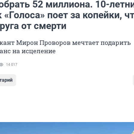
обрать 52 миллиона. 10-летн
 «Голоса» поет за копейки, ч
руга от смерти
ант Мирон Проворов мечтает подарить
анс на исцеление
14 017
тарий