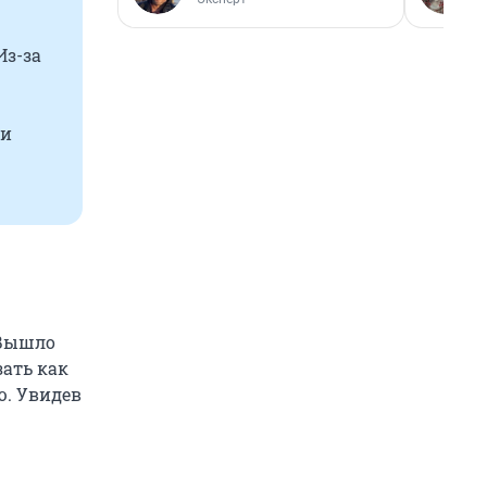
Из-за
ии
 Вышло
ать как
ю. Увидев