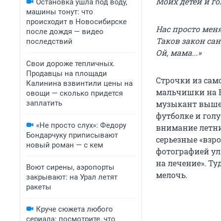
Моих детей и го
Остановка ушла под воду,
машины тонут: что
происходит в Новосибирске
Нас просто мен
после дождя — видео
Таков закон сан
последствий
Ой, мама...»
Свои дороже тепличных.
Продавцы на площади
Строчки из само
Калинина взвинтили цены на
мальчишки на 
овощи — сколько придется
заплатить
музыкант вышел 
футболке и голу
«Не просто слух»: Федору
внимание летни
Бондарчуку приписывают
серьезные «взро
новый роман — с кем
фотографией ул
на лечение». Т
Воют сирены, аэропорты
мелочь.
закрывают: на Урал летят
ракеты
Круче сюжета любого
сериала: посмотрите, что