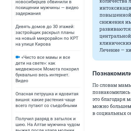
количества 
новосибирцев обвинили в
интоксикаци
похищении мужчины — видео
задержания
повышенной 
снижения им
Девять домов до 30 этажей:
развиваются
застройщик раскрыл планы
центральной
на новый микрорайон по КРТ
клинических
на улице Кирова
Лечение — хи
«Чисто все мамы и все
дети на свете»: как
медвежонок Момота покорил
Познакомили
буквально весь интернет.
Видео
По словам мам
познакомились 
Опасная петрушка и ядовитая
это благодаря 
вишня: какие растения чаще
всего путают со съедобными
можно большему
в социальных с
Получил разряд в затылок и
шею. На Алтае мужчина чудом
выжил после удара молнии