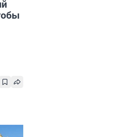
ий
тобы