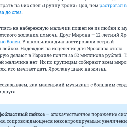
рать на бис спел «Группу крови» Цоя, чем
растрогал 
а до слез
.
тупать на набережную мальчик пошел не из любви к му
детского желания помочь. Друг Мирона — 12-летний Яр
зно болен
. У школьника диагностировали острый
лейкоз. Надеждой на исцеление для Ярослава стала
орую делают в Израиле почти за 52 миллиона рублей. 
лей мальчика нет. Их по крупицам собирают всем миро
ех, кто мечтает дать Ярославу шанс на жизнь.
рассказываем, как маленький музыкант с большим сер
 друга.
фобластный лейкоз
— злокачественное поражение си
ия, сопровождающееся неконтролируемым увеличен