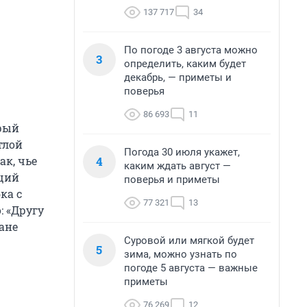
137 717
34
По погоде 3 августа можно
3
определить, каким будет
декабрь, — приметы и
поверья
86 693
11
рый
тлой
Погода 30 июля укажет,
4
ак, чье
каким ждать август —
щий
поверья и приметы
ка с
77 321
13
: «Другу
ане
Суровой или мягкой будет
5
зима, можно узнать по
погоде 5 августа — важные
приметы
76 269
12