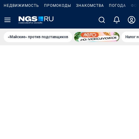
НЕДВИЖИМОСТЬ
ПРОМОКОДЫ
ЗНАКОМСТВА
ПОГОДА
ФО
«Майские» против подставщиков
Налог 