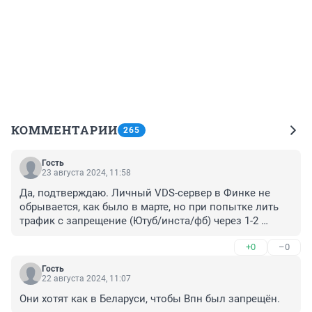
КОММЕНТАРИИ
265
Гость
23 августа 2024, 11:58
Да, подтверждаю. Личный VDS-сервер в Финке не 
обрывается, как было в марте, но при попытке лить 
трафик с запрещение (Ютуб/инста/фб) через 1-2 
минуты просмотра срабатывают фильтр и зарезается 
+0
–0
до нуля скорость. После реконнекта к серверу 
работает, но те же 1-2 минуты. Какой-то новый метод 
Гость
блокировки тестируют. Протокол open-vpn.
22 августа 2024, 11:07
Они хотят как в Беларуси, чтобы Впн был запрещён.