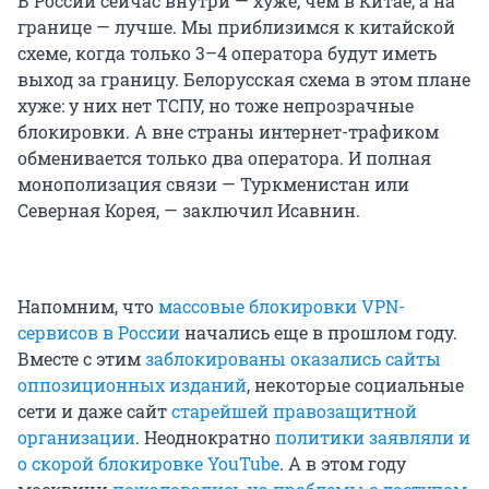
В России сейчас внутри — хуже, чем в Китае, а на
границе — лучше. Мы приблизимся к китайской
схеме, когда только 3–4 оператора будут иметь
выход за границу. Белорусская схема в этом плане
хуже: у них нет ТСПУ, но тоже непрозрачные
блокировки. А вне страны интернет-трафиком
обменивается только два оператора. И полная
монополизация связи — Туркменистан или
Северная Корея, — заключил Исавнин.
Напомним, что
массовые блокировки VPN-
сервисов в России
начались еще в прошлом году.
Вместе с этим
заблокированы оказались сайты
оппозиционных изданий
, некоторые социальные
сети и даже сайт
старейшей правозащитной
организации
. Неоднократно
политики заявляли и
о скорой блокировке YouTube
. А в этом году