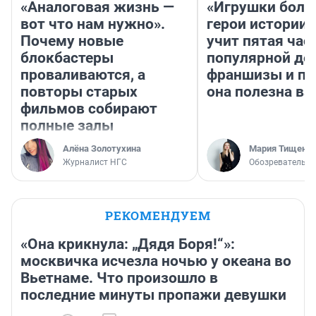
«Аналоговая жизнь —
«Игрушки боль
вот что нам нужно».
герои истории»
Почему новые
учит пятая час
блокбастеры
популярной де
проваливаются, а
франшизы и п
повторы старых
она полезна в
фильмов собирают
полные залы
Алёна Золотухина
Мария Тищенк
Журналист НГС
Обозреватель
РЕКОМЕНДУЕМ
«Она крикнула: „Дядя Боря!“»:
москвичка исчезла ночью у океана во
Вьетнаме. Что произошло в
последние минуты пропажи девушки