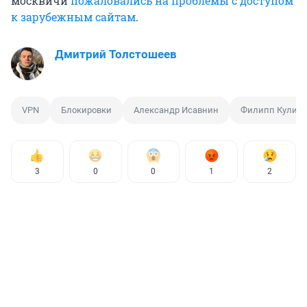
москвичи
пожаловались на проблемы с доступом
к зарубежным сайтам
.
Дмитрий Толстошеев
VPN
Блокировки
Александр Исавнин
Филипп Кулин
3
0
0
1
2