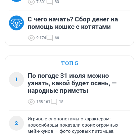
7 801
80
С чего начать? Сбор денег на
помощь кошке с котятами
9 174
66
ТОП 5
По погоде 31 июля можно
1
узнать, какой будет осень, —
народные приметы
158 161
15
Игривые слонопотамы с характером:
2
новосибирцы показали своих огромных
мейн-кунов — фото суровых питомцев