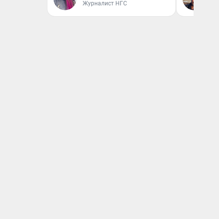
Журналист НГС
Эк