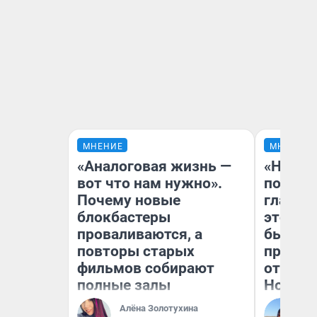
МНЕНИЕ
МНЕНИЕ
«Аналоговая жизнь —
«Никог
вот что нам нужно».
победи
Почему новые
главны
блокбастеры
этого г
проваливаются, а
бьет р
повторы старых
прокат
фильмов собирают
отзыв 
полные залы
Нолана
Алёна Золотухина
Ст