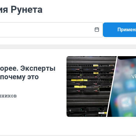
ия Рунета
Примен
Корее. Эксперты
 почему это
енников