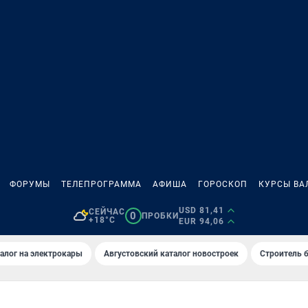
ФОРУМЫ
ТЕЛЕПРОГРАММА
АФИША
ГОРОСКОП
КУРСЫ ВА
USD 81,41
СЕЙЧАС
0
ПРОБКИ
+18°C
EUR 94,06
алог на электрокары
Августовский каталог новостроек
Строитель б