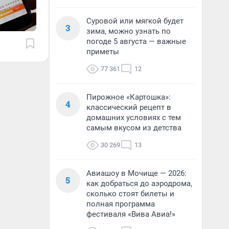
Суровой или мягкой будет
3
зима, можно узнать по
погоде 5 августа — важные
приметы
77 361
12
Пирожное «Картошка»:
4
классический рецепт в
домашних условиях с тем
самым вкусом из детства
30 269
13
Авиашоу в Мочище — 2026:
5
как добраться до аэродрома,
сколько стоят билеты и
полная программа
фестиваля «Вива Авиа!»