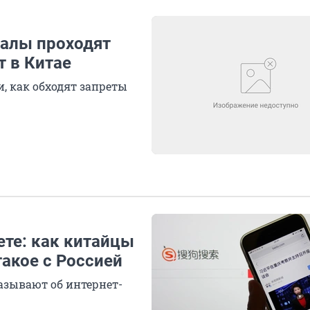
иалы проходят
т в Китае
, как обходят запреты
ете: как китайцы
такое с Россией
казывают об интернет-