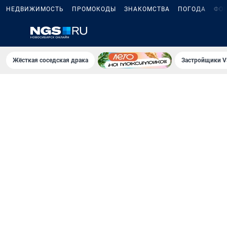
НЕДВИЖИМОСТЬ
ПРОМОКОДЫ
ЗНАКОМСТВА
ПОГОДА
ФО
Жёсткая соседская драка
Застройщики V