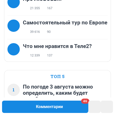
21 355
167
Самостоятельный тур по Европе
39 616
90
Что мне нравится в Теле2?
12 339
137
ТОП 5
По погоде 3 августа можно
1
определить, каким будет
декабрь, — приметы и поверья
46
Комментарии
87 222
11