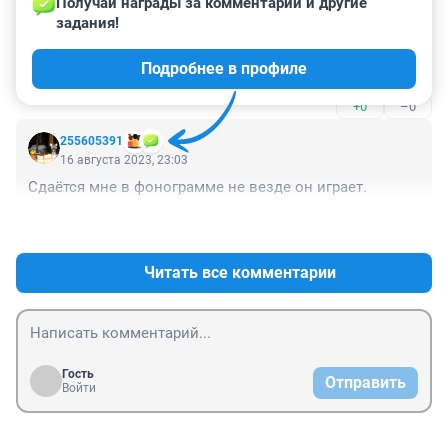
Получай награды за комментарии и другие 
Гость
16 августа 2023, 23:18
задания!
А мизинчик от смычка лучше не отрывать. Учитель 
Подробнее в профиле
замечание не делает?
+0
–0
255605391
16 августа 2023, 23:03
Сдаётся мне в фонограмме не везде он играет.
+0
–0
Читать все комментарии
Гость
Отправить
Войти