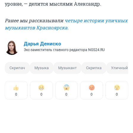
уровне, — делится мыслями Александр.
Ранее мы рассказывали
четыре истории уличных
музыкантов Красноярска.
Дарья Дениско
Экс-заместитель главного редактора NGS24.RU
Скрипач
Музыка
Музыкант
Скрипка
Уличный м
0
0
0
0
0