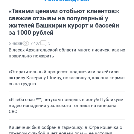
«Такими ценами отобьют клиентов»:
свежие отзывы на популярный у
жителей Башкирии курорт и бассейн
за 1000 рублей
6 часов
7 407
5
В лесах Архангельской области много лисичек: как их
правильно пожарить
«Отвратительный процесс»: подписчики захейтили
актрису Катерину Шпицу, показавшую, как она кормит
сына грудью
«Я тебя счас ***, петухом поедешь в зону!» Публикуем
видео нападения уральского гопника на ветерана
СВО
Кишечник был собран в гармошку: в Югре кошечка с
тяжелой судьбой ищет новый дом — ее история