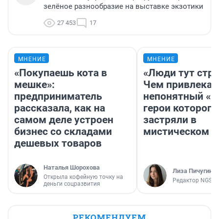
зелёное разнообразие на выставке экзотики
27 453
17
МНЕНИЕ
МНЕНИЕ
«Покупаешь кота в
«Люди тут стр
мешке»:
Чем привлекае
предприниматель
непонятный «Н
рассказала, как на
герои которого
самом деле устроен
застряли в
бизнес со складами
мистическом о
дешевых товаров
Наталья Шорохова
Лиза Пичугина
Открыла кофейную точку на
Редактор NGS.R
деньги соцразвития
РЕКОМЕНДУЕМ