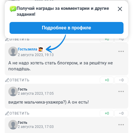
2 августа 2023, 20:19
Получай награды за комментарии и другие 
Времена, нравы... Продавщицы - вот их тема, 
задания!
нынешнего так называемого криминалитета. Бабу 
простую на любовь развёл, на криминал подбил, ну 
Подробнее в профиле
чё, пацан ! Как это низко.
+0
–0
ОТВЕТИТЬ
Гостьзилла
2 августа 2023, 19:13
А не надо хотеть стать блогером, и за решётку не 
попадёшь.
+0
–0
ОТВЕТИТЬ
Гость
2 августа 2023, 17:05
видите мальчика-ухажера?) А он есть!
+0
–0
ОТВЕТИТЬ
Гость
2 августа 2023, 17:03