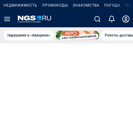
НЕДВИЖИМОСТЬ
ПРОМОКОДЫ
ЗНАКОМСТВА
ПОГОДА
ФО
Нарушения в «Авиценне»
Роботы-доставщ