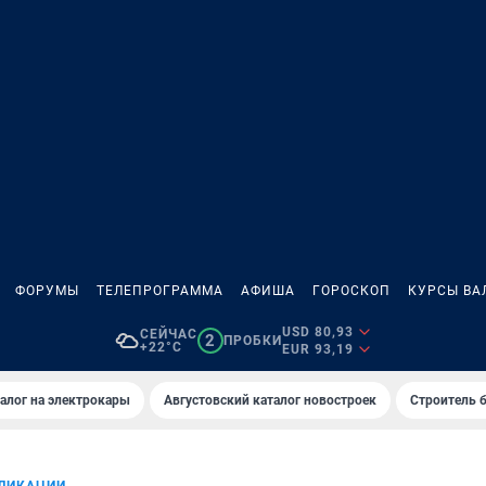
ФОРУМЫ
ТЕЛЕПРОГРАММА
АФИША
ГОРОСКОП
КУРСЫ ВА
USD 80,93
СЕЙЧАС
2
ПРОБКИ
+22°C
EUR 93,19
алог на электрокары
Августовский каталог новостроек
Строитель б