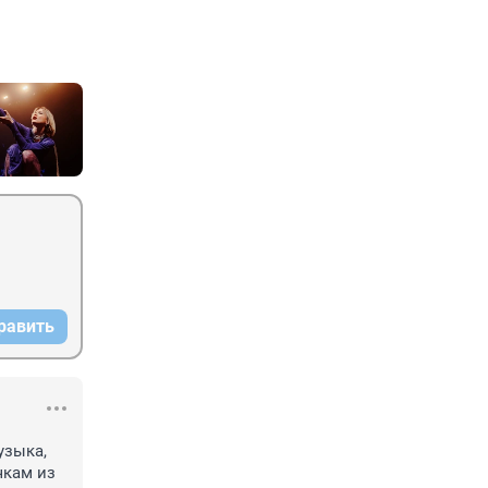
равить
зыка, 
кам из 