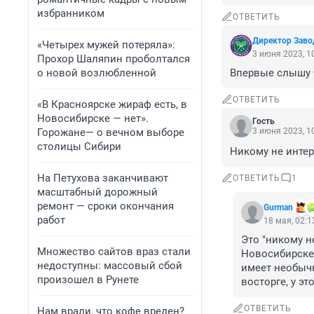
избранником
ОТВЕТИТЬ
Директор Заво
«Четырех мужей потеряла»:
3 июня 2023, 1
Прохор Шаляпин проболтался
о новой возлюбленной
Впервые слышу ч
ОТВЕТИТЬ
«В Красноярске жираф есть, в
Новосибирске — нет».
Гость
Горожане— о вечном выборе
3 июня 2023, 1
столицы Сибири
Никому не интер
На Петухова заканчивают
ОТВЕТИТЬ
1
масштабный дорожный
ремонт — сроки окончания
Gurman
работ
18 мая, 02:1
Это "никому н
Множество сайтов враз стали
Новосибирске,
недоступны: массовый сбой
имеет необычн
произошел в Рунете
восторге, у э
ОТВЕТИТЬ
Нам врали, что кофе вреден?