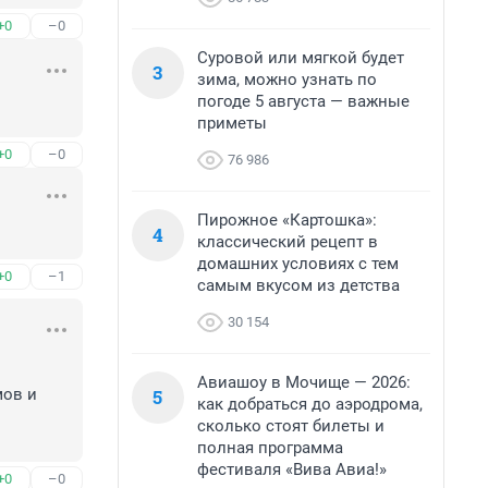
+0
–0
Суровой или мягкой будет
3
зима, можно узнать по
погоде 5 августа — важные
приметы
+0
–0
76 986
Пирожное «Картошка»:
4
классический рецепт в
домашних условиях с тем
+0
–1
самым вкусом из детства
30 154
Авиашоу в Мочище — 2026:
5
ов и 
как добраться до аэродрома,
сколько стоят билеты и
полная программа
фестиваля «Вива Авиа!»
+0
–0