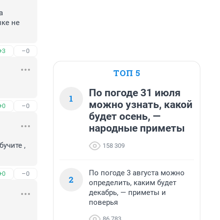
 
ке не 
+3
–0
ТОП 5
По погоде 31 июля
1
можно узнать, какой
+0
–0
будет осень, —
народные приметы
чите , 
158 309
По погоде 3 августа можно
+0
–0
2
определить, каким будет
декабрь, — приметы и
поверья
86 783