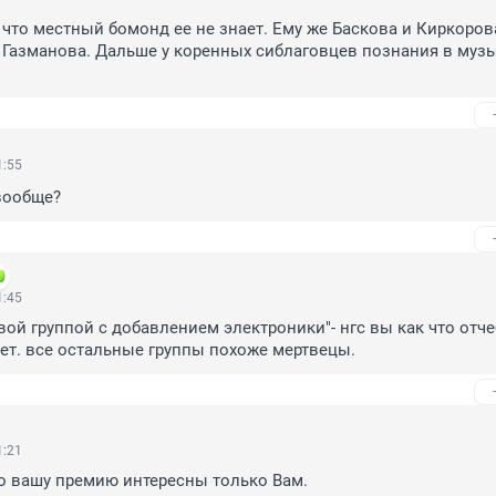
 что местный бомонд ее не знает. Ему же Баскова и Киркорова
 Газманова. Дальше у коренных сиблаговцев познания в музы
1:55
вообще?
1:45
ой группой с добавлением электроники"- нгс вы как что отчебу
дет. все остальные группы похоже мертвецы.
1:21
о вашу премию интересны только Вам.