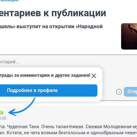
БЛИКАЦИИ
ентариев к публикации
шель» выступит на открытии «Народной
грады за комментарии и другие задания!
Подробнее в профиле
Отп
3:33
па. Чудесная Таня. Очень талантливая. Свежая Молодежная му
л. Кстати, не чета всяким безголосым и однообразным певич