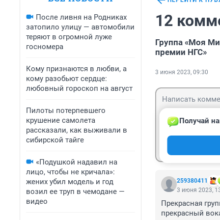
ПЕРЕЙТИ К ПУ
12 комм
После ливня на Родниках
затопило улицу — автомобили
теряют в огромной луже
Группа «Моя Ми
госномера
премии НГС»
Кому признаются в любви, а
3 июня 2023, 09:30
кому разобьют сердце:
любовный гороскоп на август
Пилоты потерпевшего
крушение самолета
Получай на
рассказали, как выживали в
сибирской тайге
Гость
Войти
«Подушкой надавил на
лицо, чтобы не кричала»:
жених убил модель и год
259380411
3 июня 2023, 1
возил ее труп в чемодане —
видео
Прекрасная груп
прекрасный вока