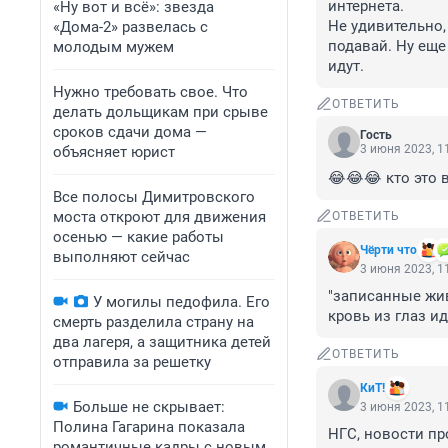
интернета. 

«Ну вот и всё»: звезда
Не удивительно,
«Дома-2» развелась с
подавай. Ну еще
молодым мужем
идут.
Нужно требовать свое. Что
ОТВЕТИТЬ
делать дольщикам при срыве
сроков сдачи дома —
Гость
3 июня 2023, 1
объясняет юрист
😂😂😂 кто это 
Все полосы Димитровского
моста откроют для движения
ОТВЕТИТЬ
осенью — какие работы
Чёрти что
выполняют сейчас
3 июня 2023, 1
"записанные жив
У могилы педофила. Его
кровь из глаз и
смерть разделила страну на
два лагеря, а защитника детей
ОТВЕТИТЬ
отправила за решетку
КиТ!
Больше не скрывает:
3 июня 2023, 1
Полина Гагарина показала
НГС, новости пр
романтичные кадры с новым