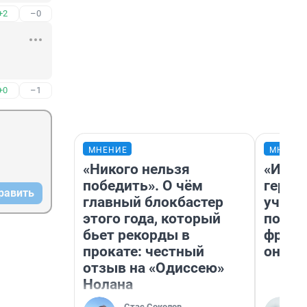
+2
–0
+0
–1
МНЕНИЕ
МНЕНИ
«Никого нельзя
«Игру
победить». О чём
герои
равить
главный блокбастер
учит 
этого года, который
попул
бьет рекорды в
франш
прокате: честный
она п
отзыв на «Одиссею»
Нолана
Стас Соколов