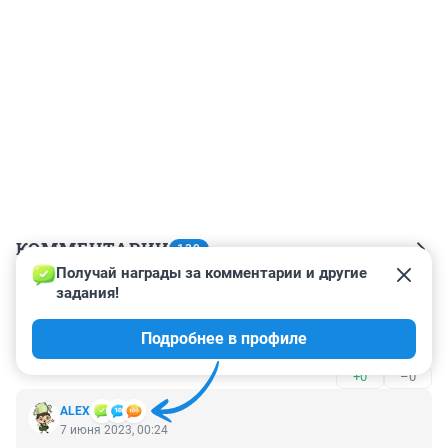
КОММЕНТАРИИ
139
Получай награды за комментарии и другие 
задания!
Гость
9 июня 2023, 08:00
Подробнее в профиле
Почему в опросе нет ответа "Нет и не собираюсь"?
+0
–0
ALЕX
7 июня 2023, 00:24