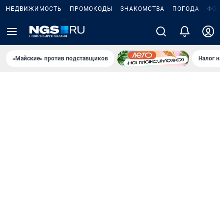
НЕДВИЖИМОСТЬ
ПРОМОКОДЫ
ЗНАКОМСТВА
ПОГОДА
ФО
«Майские» против подставщиков
Налог 