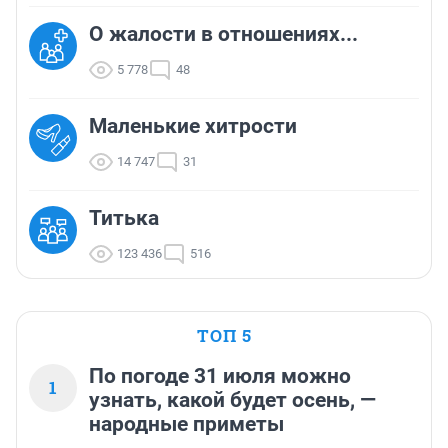
О жалости в отношениях...
5 778
48
Маленькие хитрости
14 747
31
Титька
123 436
516
ТОП 5
По погоде 31 июля можно
1
узнать, какой будет осень, —
народные приметы