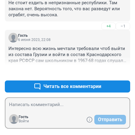
Не стоит ездить в непризнанные республики. Там 
закона нет. Вероятность того, что вас разведут или 
ограбят, очень высока.
+4
–1
Гость
6 июня 2023, 22:08
Интересно всю жизнь мечтали требовали чтоб выйти 
из состава Грузии и войти в состав Краснодарского 
края РСФСР сам школьником в 1967-68 годах слушал 
их митинги где даже словом выступал наш директор 
+0
–0
школы номер19 Агрба Ремзи Константинович, а 
теперь что случилось резко расхотели?
Читать все комментарии
Гость
Отправить
Войти