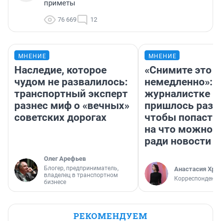
приметы
76 669
12
МНЕНИЕ
МНЕНИЕ
Наследие, которое
«Снимите это
чудом не развалилось:
немедленно»:
транспортный эксперт
журналистке Н
разнес миф о «вечных»
пришлось разд
советских дорогах
чтобы попасть 
на что можно 
ради новости
Олег Арефьев
Блогер, предприниматель,
Анастасия Хри
владелец в транспортном
Корреспондент
бизнесе
РЕКОМЕНДУЕМ