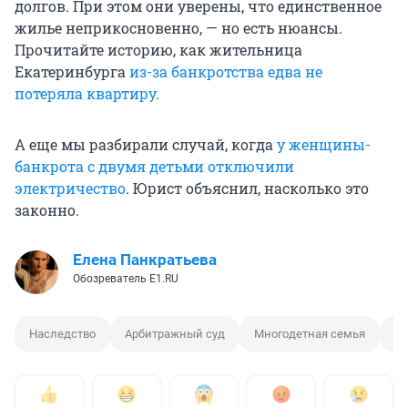
долгов. При этом они уверены, что единственное
жилье неприкосновенно, — но есть нюансы.
Прочитайте историю, как жительница
Екатеринбурга
из-за банкротства едва не
потеряла квартиру
.
А еще мы разбирали случай, когда
у женщины-
банкрота с двумя детьми отключили
электричество
. Юрист объяснил, насколько это
законно.
Елена Панкратьева
Обозреватель E1.RU
Наследство
Арбитражный суд
Многодетная семья
Ма