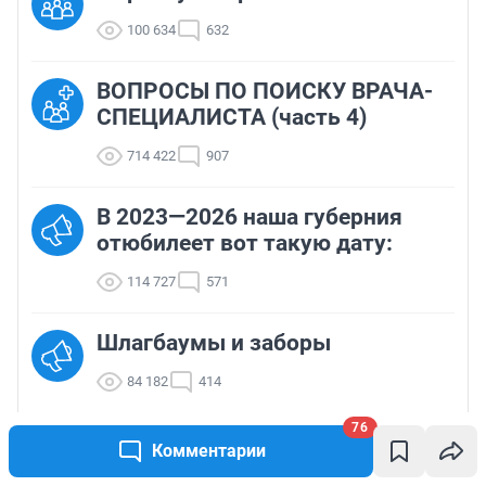
100 634
632
ВОПРОСЫ ПО ПОИСКУ ВРАЧА-
СПЕЦИАЛИСТА (часть 4)
714 422
907
В 2023—2026 наша губерния
отюбилеет вот такую дату:
114 727
571
Шлагбаумы и заборы
84 182
414
76
Женские слезы...Вопрос к
Комментарии
мужчинам