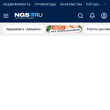
НЕДВИЖИМОСТЬ
ПРОМОКОДЫ
ЗНАКОМСТВА
ПОГОДА
ФО
Нарушения в «Авиценне»
Роботы-доставщ