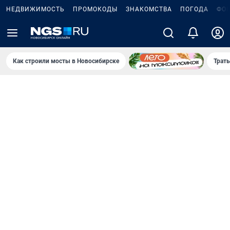
НЕДВИЖИМОСТЬ
ПРОМОКОДЫ
ЗНАКОМСТВА
ПОГОДА
ФО
Как строили мосты в Новосибирске
Траты