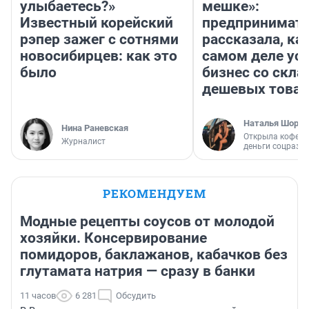
улыбаетесь?»
мешке»:
Известный корейский
предпринимат
рэпер зажег с сотнями
рассказала, как
новосибирцев: как это
самом деле ус
было
бизнес со скл
дешевых това
Наталья Шорох
Нина Раневская
Открыла кофейн
Журналист
деньги соцразв
РЕКОМЕНДУЕМ
Модные рецепты соусов от молодой
хозяйки. Консервирование
помидоров, баклажанов, кабачков без
глутамата натрия — сразу в банки
11 часов
6 281
Обсудить