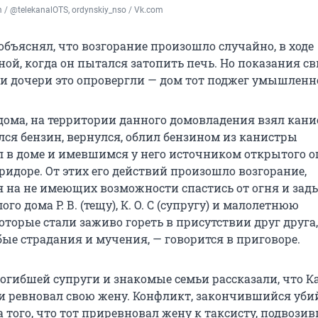
/ @telekanalOTS, ordynskiy_nso / Vk.com
объяснял, что возгорание произошло случайно, в ходе
ой, когда он пытался затопить печь. Но показания св
и дочери это опровергли — дом тот поджег умышленн
дома, на территории данного домовладения взял канис
лся бензин, вернулся, облил бензином из канистры
 в доме и имевшимся у него источником открытого о
ридоре. От этих его действий произошло возгорание,
 на не имеющих возможности спастись от огня и за
о дома Р. В. (тещу), К. О. С (супругу) и малолетнюю
торые стали заживо гореть в присутствии друг друга,
ые страдания и мучения, — говорится в приговоре.
огибшей супруги и знакомые семьи рассказали, что К
и ревновал свою жену. Конфликт, закончившийся уби
 того, что тот приревновал жену к таксисту, подвози