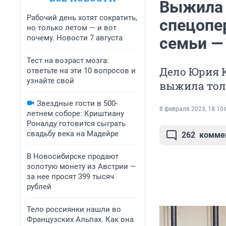
Выжила 
Рабочий день хотят сократить,
спецопе
но только летом — и вот
почему. Новости 7 августа
семьи —
Тест на возраст мозга:
Дело Юрия 
ответьте на эти 10 вопросов и
узнайте свой
выжила толь
Звездные гости в 500-
8 февраля 2023, 18:10
летнем соборе: Криштиану
Роналду готовится сыграть
свадьбу века на Мадейре
262
комме
В Новосибирске продают
золотую монету из Австрии —
за нее просят 399 тысяч
рублей
Тело россиянки нашли во
Французских Альпах. Как она