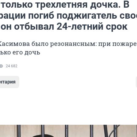
только трехлетняя дочка. В
рации погиб поджигатель сво
 он отбывал 24-летний срок
Касимова было резонансным: при пожаре
ко его дочь
24 682
нтария