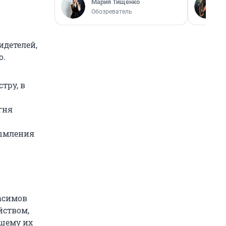
Мария Тищенко
Обозреватель
идетелей,
о.
тру, в
гня
дымления
асимов
йством,
вшему их