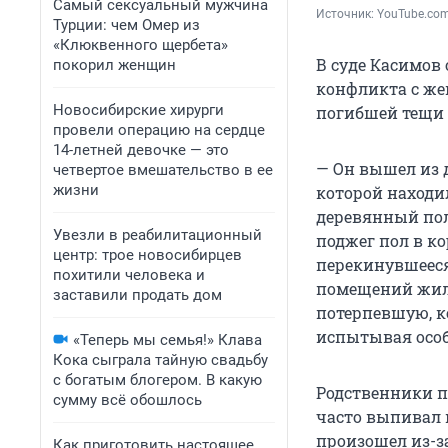
Самый сексуальный мужчина
Источник: 
YouTube.com 
Турции: чем Омер из
«Клюквенного щербета»
В суде Касимов 
покорил женщин
конфликта с жен
Новосибирские хирурги
погибшей тещи 
провели операцию на сердце
14-летней девочке — это
— Он вышел из 
четвертое вмешательство в ее
жизни
которой находи
деревянный пол
Увезли в реабилитационный
поджег пол в ко
центр: трое новосибирцев
перекинувшееся
похитили человека и
помещений жилог
заставили продать дом
потерпевшую, ко
испытывая особ
«Теперь мы семья!» Клава
Кока сыграла тайную свадьбу
с богатым блогером. В какую
Родственники п
сумму всё обошлось
часто выпивал 
произошел из-за
Как приготовить настоящее