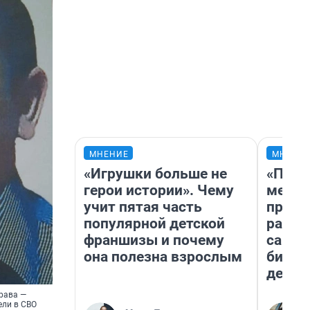
МНЕНИЕ
МНЕНИ
«Игрушки больше не
«Поку
герои истории». Чему
мешке
учит пятая часть
предп
популярной детской
расска
франшизы и почему
самом
она полезна взрослым
бизне
дешев
права —
ели в СВО