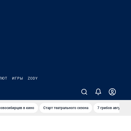
ЛЮТ
ИГРЫ
ZODY
овосибирцев в кино
Старт театрального сезона
7 грибов августа