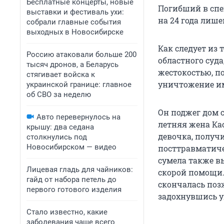
Бесплатные концерты, новые
Погибший в спе
выставки и фестиваль ухи:
на 24 года лише
собрали главные события
выходных в Новосибирске
Как следует из 
Россию атаковали больше 200
областного суда
тысяч дронов, а Беларусь
жестокостью, п
стягивает войска к
уничтожение и
украинской границе: главное
об СВО за неделю
Он поджег дом с
Авто перевернулось на
летняя жена Ка
крышу: два седана
девочка, получи
столкнулись под
Новосибирском — видео
посттравматиче
сумела также в
Лицевая гладь для чайников:
скорой помощи. 
гайд от набора петель до
скончалась поз
первого готового изделия
задохнувшись у
Стало известно, какие
заболевания чаще всего