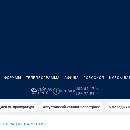
ФОРУМЫ
ТЕЛЕПРОГРАММА
АФИША
ГОРОСКОП
КУРСЫ ВА
USD 82,17
СЕЙЧАС
1
ПРОБКИ
+19°C
EUR 94,84
ики VS прокуратура
Августовский каталог новостроек
5 молодых н
ЦОПЕРАЦИЯ НА УКРАИНЕ