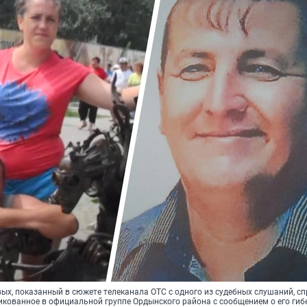
ых, показанный в сюжете телеканала ОТС с одного из судебных слушаний, с
икованное в официальной группе Ордынского района с сообщением о его гиб