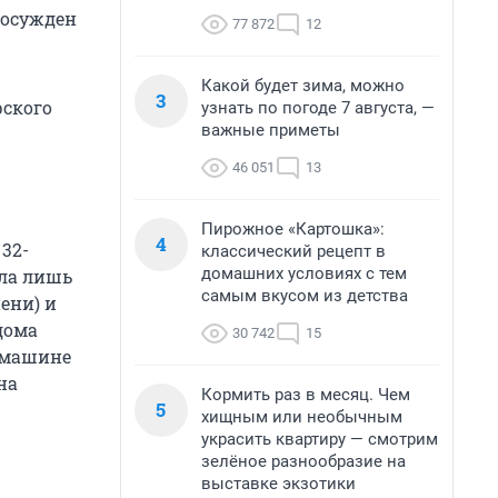
 осужден
77 872
12
Какой будет зима, можно
3
рского
узнать по погоде 7 августа, —
важные приметы
46 051
13
Пирожное «Картошка»:
4
32-
классический рецепт в
домашних условиях с тем
ила лишь
самым вкусом из детства
ени) и
дома
30 742
15
в машине
на
Кормить раз в месяц. Чем
5
хищным или необычным
украсить квартиру — смотрим
зелёное разнообразие на
выставке экзотики