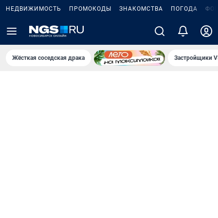
НЕДВИЖИМОСТЬ
ПРОМОКОДЫ
ЗНАКОМСТВА
ПОГОДА
ФО
Жёсткая соседская драка
Застройщики V