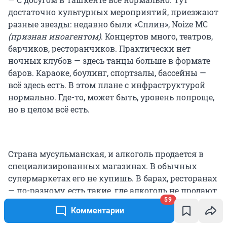
достаточно культурных мероприятий, приезжают
разные звезды: недавно были «Сплин», Noize MC
(признан иноагентом)
. Концертов много, театров,
барчиков, ресторанчиков. Практически нет
ночных клубов — здесь танцы больше в формате
баров. Караоке, боулинг, спортзалы, бассейны —
всё здесь есть. В этом плане с инфраструктурой
нормально. Где-то, может быть, уровень попроще,
но в целом всё есть.
Страна мусульманская, и алкоголь продается в
специализированных магазинах. В обычных
супермаркетах его не купишь. В барах, ресторанах
— по-разному, есть такие, где алкоголь не продают.
59
Комментарии
По поводу ислама именно в Ташкенте каких-то