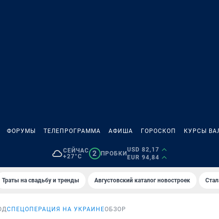
ФОРУМЫ
ТЕЛЕПРОГРАММА
АФИША
ГОРОСКОП
КУРСЫ ВА
USD 82,17
СЕЙЧАС
2
ПРОБКИ
+27°C
EUR 94,84
Траты на свадьбу и тренды
Августовский каталог новостроек
Стал
ОД
СПЕЦОПЕРАЦИЯ НА УКРАИНЕ
ОБЗОР