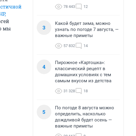
астичной
78 443
12
НР,
ргей
Какой будет зима, можно
3
р мы
узнать по погоде 7 августа, —
важные приметы
57 832
14
Пирожное «Картошка»:
4
классический рецепт в
домашних условиях с тем
самым вкусом из детства
31 328
18
По погоде 8 августа можно
5
определить, насколько
дождливой будет осень —
важные приметы