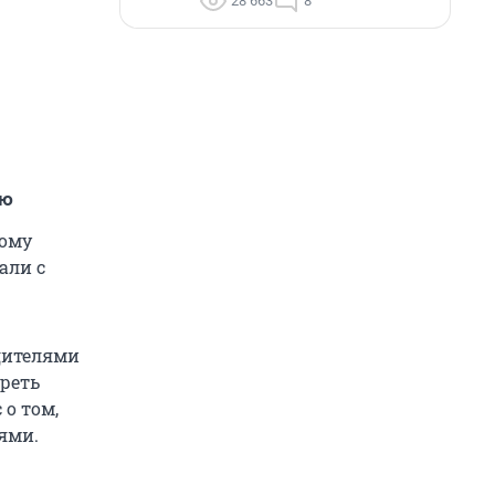
28 663
8
ию
кому
али с
одителями
треть
 о том,
ями.