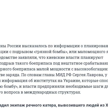
ны России высказалось по информации о планирова
ции с подрывом «грязной бомбы», или маломощного 
ведомстве заявляли, что киевские власти планируют
подрыв такого боеприпаса под нештатное срабатыван
ерного боеприпаса малой мощности с высокообогаще
ве заряда. По словам главы МИД РФ Сергея Лаврова, у
я информация об институтах на Украине, которые спо
ую бомбу», и власти предприняли необходимые шаги д
го вопроса в международных структурах.
адил экипаж речного катера, вывозившего людей из 