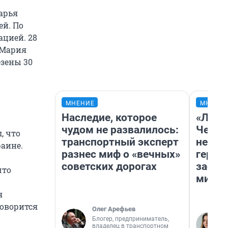
арья
ей. По
ацией. 28
 Мария
езены 30
МНЕНИЕ
МНЕНИ
Наследие, которое
«Люди
чудом не развалилось:
Чем п
, что
транспортный эксперт
непон
раине.
разнес миф о «вечных»
герои
советских дорогах
застр
что
мисти
я
говорится
Олег Арефьев
Блогер, предприниматель,
владелец в транспортном