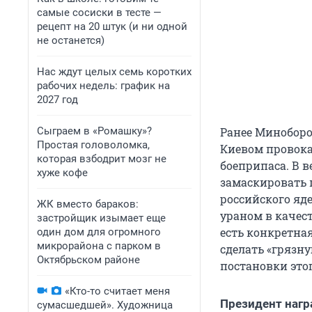
самые сосиски в тесте —
рецепт на 20 штук (и ни одной
не останется)
Нас ждут целых семь коротких
рабочих недель: график на
2027 год
Сыграем в «Ромашку»?
Ранее Миноборо
Простая головоломка,
Киевом провока
которая взбодрит мозг не
боеприпаса. В 
хуже кофе
замаскировать 
российского яд
ЖК вместо бараков:
ураном в качест
застройщик изымает еще
есть конкретна
один дом для огромного
микрорайона с парком в
сделать «грязн
Октябрьском районе
постановки это
«Кто-то считает меня
Президент нагр
сумасшедшей». Художница