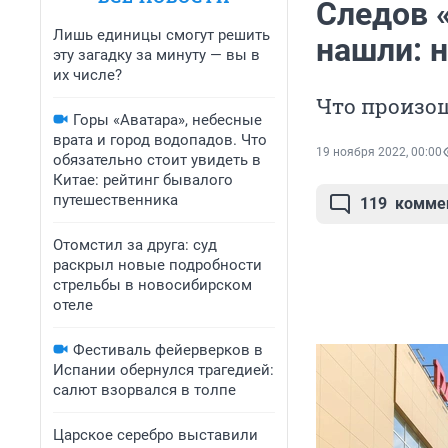
Следов 
Лишь единицы смогут решить
нашли: н
эту загадку за минуту — вы в
их числе?
Что произош
Горы «Аватара», небесные
врата и город водопадов. Что
19 ноября 2022, 00:00
обязательно стоит увидеть в
Китае: рейтинг бывалого
путешественника
119
комме
Отомстил за друга: суд
раскрыл новые подробности
стрельбы в новосибирском
отеле
Фестиваль фейерверков в
Испании обернулся трагедией:
салют взорвался в толпе
Царское серебро выставили