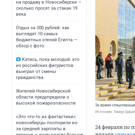
на продажу в Новосибирске —
сколько просят за стакан 19
века
Отдых за 300 рублей: как
выглядят 10 самых
бюджетных отелей Египта —
обзор с фото
Катись, пока молодой: кто
из российских фигуристов
выиграл от смены
гражданства
Жителей Новосибирской
области предупредили о
высокой пожароопасности
За время спецопераци
Источник: 
Тимур Шари
«Это что-то из фантастики»:
новосибирцы поспорили из-
24 февраля по 
за средней зарплаты в
начали
специал
регионе — кому платят больше