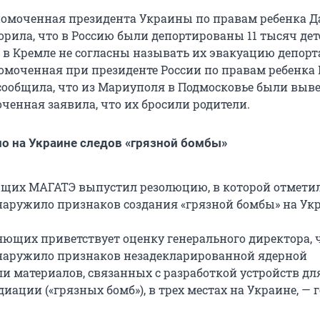
омоченная президента Украины по правам ребенка Д
орила, что в Россию были депортированы 11 тысяч дет
, в Кремле не согласны называть их эвакуацию депорт
омоченная при президенте России по правам ребенка
сообщила, что из Мариуполя в Подмосковье были выв
ченная заявила, что их бросили родители.
о на Украине следов «грязной бомбы»
щих МАГАТЭ выпустил резолюцию, в которой отметил
бнаружило признаков создания «грязной бомбы» на Ук
яющих приветствует оценку генерального директора, 
бнаружило признаков незадекларированной ядерной
ли материалов, связанных с разработкой устройств дл
иации («грязных бомб»), в трех местах на Украине, — 