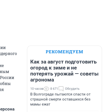
нии
РЕКОМЕНДУЕМ
ядерного
Как за август подготовить
ие
огород к зиме и не
нным
потерять урожай — советы
 России
агронома
собны
10 часов
8 671
Обсудить
ля
В Волгограде пытаются спасти от
страшной смерти оставшихся без
мамы ежат
Херсона