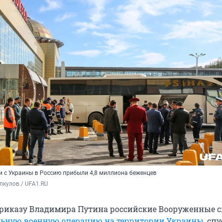
и с Украины в Россию прибыли 4,8 миллиона беженцев
пкулов / UFA1.RU
приказу Владимира Путина российские Вооруженные 
ьную военную операцию на территории Украины
, сп