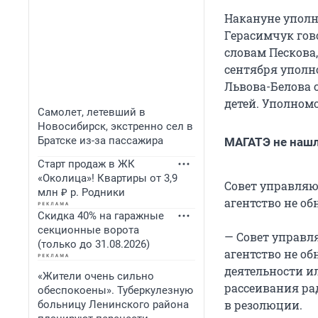
Накануне уполн
Герасимчук гов
словам Пескова
сентября уполн
Львова-Белова 
детей. Уполномо
Самолет, летевший в
Новосибирск, экстренно сел в
Братске из-за пассажира
МАГАТЭ не нашл
Старт продаж в ЖК
«Околица»! Квартиры от 3,9
Совет управляю
млн ₽ р. Родники
агентство не о
Скидка 40% на гаражные
секционные ворота
— Совет управл
(только до 31.08.2026)
агентство не о
деятельности и
«Жители очень сильно
рассеивания рад
обеспокоены». Туберкулезную
в резолюции.
больницу Ленинского района