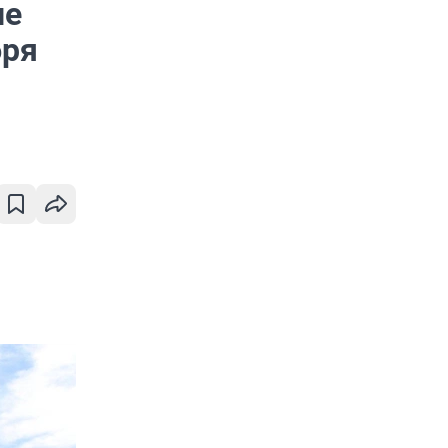
не
бря