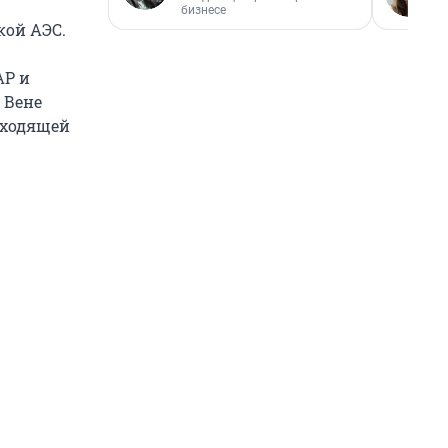
бизнесе
кой АЭС.
АР и
 Вене
ыходящей