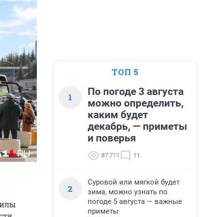
ТОП 5
По погоде 3 августа
1
можно определить,
каким будет
декабрь, — приметы
и поверья
87 711
11
Суровой или мягкой будет
2
зима, можно узнать по
погоде 5 августа — важные
силы
приметы
устя