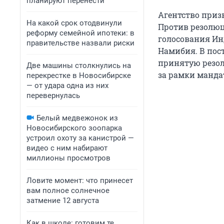
планируют перенести
Агентство приз
На какой срок отодвинули
Против резолюц
реформу семейной ипотеки: в
голосования Ин
правительстве назвали риски
Намибия. В пос
принятую резол
Две машины столкнулись на
за рамки манда
перекрестке в Новосибирске
— от удара одна из них
перевернулась
Белый медвежонок из
Новосибирского зоопарка
устроил охоту за канистрой —
видео с ним набирают
миллионы просмотров
Ловите момент: что принесет
вам полное солнечное
затмение 12 августа
Как в школе: готовим те