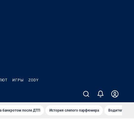
ЛЮТ
ИГРЫ
ZODY
а банкротом после ДТП
История слепого парфюмера
Водители пер