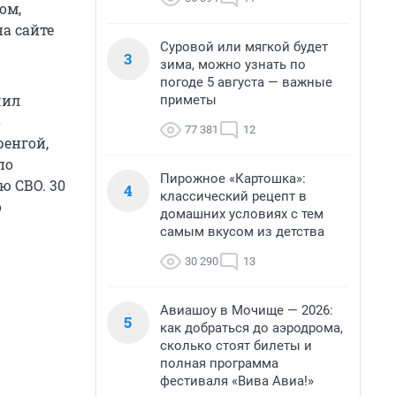
ом,
а сайте
Суровой или мягкой будет
3
зима, можно узнать по
погоде 5 августа — важные
чил
приметы
о
77 381
12
ренгой,
по
Пирожное «Картошка»:
ю СВО. 30
4
классический рецепт в
о
домашних условиях с тем
самым вкусом из детства
30 290
13
Авиашоу в Мочище — 2026:
5
как добраться до аэродрома,
сколько стоят билеты и
полная программа
фестиваля «Вива Авиа!»