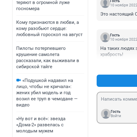
Гость
теряют в огромной луже
10 ноября 2022
госномера
Это настоящий 
Кому признаются в любви, а
кому разобьют сердце:
любовный гороскоп на август
Гость
10 ноября 2022
Пилоты потерпевшего
На таких людях 
крушение самолета
храбрость!
рассказали, как выживали в
сибирской тайге
«Подушкой надавил на
лицо, чтобы не кричала»:
жених убил модель и год
возил ее труп в чемодане —
видео
Гость
Войти
«Ну вот и всё»: звезда
«Дома-2» развелась с
молодым мужем