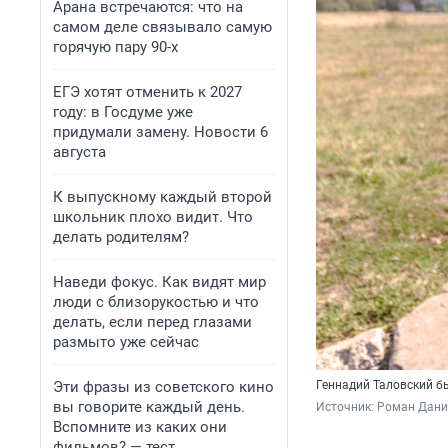
Арана встречаются: что на
самом деле связывало самую
горячую пару 90-х
ЕГЭ хотят отменить к 2027
году: в Госдуме уже
придумали замену. Новости 6
августа
К выпускному каждый второй
школьник плохо видит. Что
делать родителям?
Наведи фокус. Как видят мир
люди с близорукостью и что
делать, если перед глазами
размыто уже сейчас
Эти фразы из советского кино
Геннадий Таловский б
вы говорите каждый день.
Источник: 
Роман Данил
Вспомните из каких они
фильмов? — тест