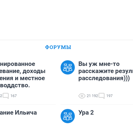
ФОРУМЫ
нированное
Вы уж мне-то
евание, доходы
расскажите резул
ения и местное
расследования)))
воддство.
72
167
21 192
197
ание Ильича
Ура 2