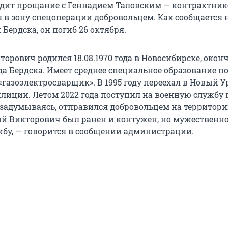
одит прощание с Геннадием Таловским — контрактник
в зону спецоперации добровольцем. Как сообщается н
Бердска, он погиб 26 октября.
орович родился 18.08.1970 года в Новосибирске, окон
да Бердска. Имеет среднее специальное образование п
газоэлектросварщик». В 1995 году переехал в Новый У
илиции. Летом 2022 года поступил на военную службу 
е задумываясь, отправился добровольцем на территори
ий Викторович был ранен и контужен, но мужественн
бу, — говорится в сообщении администрации.