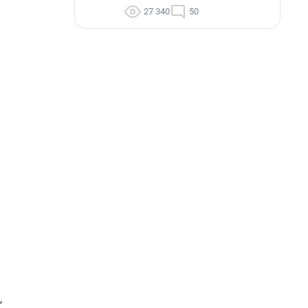
27 340
50
,