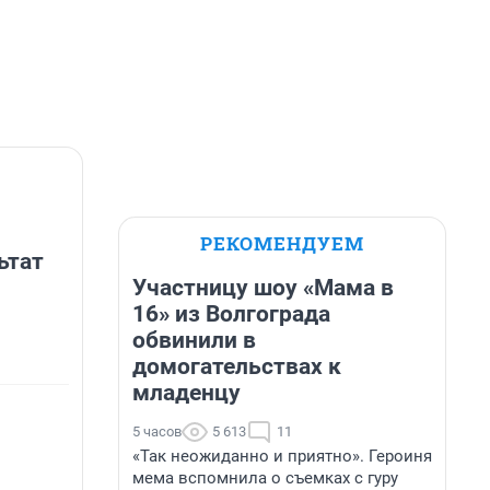
РЕКОМЕНДУЕМ
ьтат
Участницу шоу «Мама в
16» из Волгограда
обвинили в
домогательствах к
младенцу
5 часов
5 613
11
«Так неожиданно и приятно». Героиня
мема вспомнила о съемках с гуру