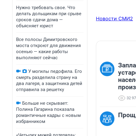
Нужно требовать свое. Что
делать дольщикам при срыве
Новости СМИ2
сроков сдачи дома —
объясняет юрист
Все полосы Димитровского
моста откроют для движения
осенью — какие работы
выполняют сейчас
Запла
У могилы педофила. Его
устар
смерть разделила страну на
насел
два лагеря, а защитника детей
произ
отправила за решетку
32 9
Больше не скрывает:
Полина Гагарина показала
Прощ
романтичные кадры с новым
избранником
«Четырех мужей потеряла»: