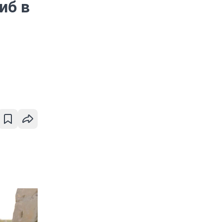
иб в
л