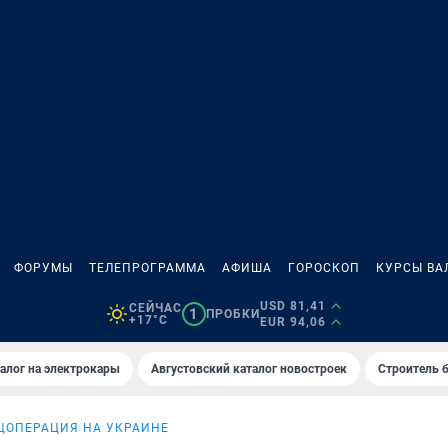
ФОРУМЫ
ТЕЛЕПРОГРАММА
АФИША
ГОРОСКОП
КУРСЫ ВА
USD 81,41
СЕЙЧАС
1
ПРОБКИ
+17°C
EUR 94,06
алог на электрокары
Августовский каталог новостроек
Строитель б
ЦОПЕРАЦИЯ НА УКРАИНЕ