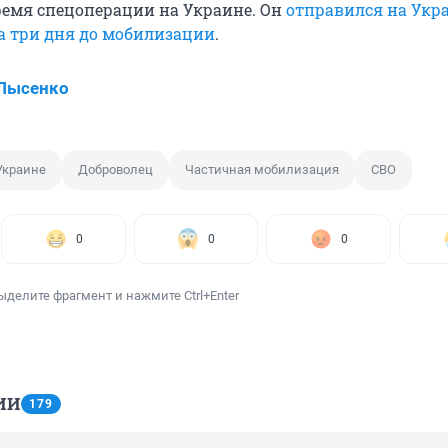
емя спецоперации на Украине. Он
отправился на Укр
а три дня до мобилизации
.
 Лысенко
Украине
Доброволец
Частичная мобилизация
СВО
0
0
0
ыделите фрагмент и нажмите Ctrl+Enter
ИИ
179