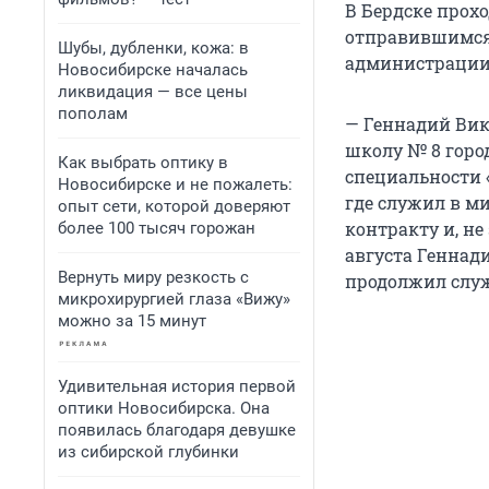
В Бердске прох
отправившимся 
Шубы, дубленки, кожа: в
администрации 
Новосибирске началась
ликвидация — все цены
пополам
— Геннадий Викт
школу № 8 горо
Как выбрать оптику в
специальности «
Новосибирске и не пожалеть:
где служил в м
опыт сети, которой доверяют
контракту и, н
более 100 тысяч горожан
августа Геннад
Вернуть миру резкость с
продолжил служ
микрохирургией глаза «Вижу»
можно за 15 минут
Удивительная история первой
оптики Новосибирска. Она
появилась благодаря девушке
из сибирской глубинки