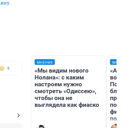
аину
МНЕНИЕ
МНЕНИ
0
«Мы видим нового
«Анал
Нолана»: с каким
вот ч
настроем нужно
Почем
смотреть «Одиссею»,
блокб
чтобы она не
прова
выглядела как фиаско
повто
фильм
полны