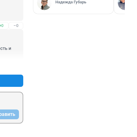
Надежда Губарь
+0
–0
ть и 
+0
–0
равить