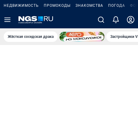
НЕДВИЖИМОСТЬ
ПРОМОКОДЫ
ЗНАКОМСТВА
ПОГОДА
ФО
Жёсткая соседская драка
Застройщики V