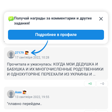
Получай награды за комментарии и другие 
задания!
Подробнее в профиле
КОММЕНТАРИИ
183
27179
17 сентября 2022, 10:28
Прочитала и ужаснулась: КОГДА МОИ ДЕДУШКА И 
БАБУШКА И ИХ МНОГОЧИСЛЕННЫЕ РОДСТВЕННИКИ 
И ОДНОХУТОРЯНЕ ПЕРЕЕХАЛИ ИЗ УКРАИНЫ И 
ОБОСНОВАЛИСЬ В СЕЛЕ МОХНАТЫЙ ЛОГ. ТАМ ЖЕ 
+0
–0
РОДИЛСЯ МОЙ ОТЕЦ И ЕГО БРАТЬЯ И СЕСТРЫ.ПО ЕГО 
РАССКАЗАМ Я ЗНАЮ ЧТО Э ТОМ СЕЛЕ МНОГО 
Аааа
ПРОЖИВАЛО УКРАИНЦЕВ. А ТЕПЕРЬ ПРОЧИТАВ 
13 сентября 2022, 19:55
СТАТЬЮ О ПОГИБШЕМ МОЛОДОМ ЧЕЛОВЕКЕ, Я 
"плавно перейдем..
ВСПОМНИЛА РАССКАЗЫ МОЕГО ОТЦА О ДРУЖНОЙ 
ЖИЗНИ ВСЕХ НАСЕЛЯВШИХ ЭТО СЕЛО ЛЮДЕЙ.ЖАЛЬ 