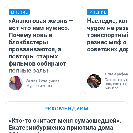
МНЕНИЕ
МНЕНИЕ
«Аналоговая жизнь —
Наследие, кото
вот что нам нужно».
чудом не разва
Почему новые
транспортный 
блокбастеры
разнес миф о 
проваливаются, а
советских доро
повторы старых
фильмов собирают
полные залы
Олег Арефьев
Блогер, предпри
Алёна Золотухина
владелец в тра
Журналист НГС
бизнесе
РЕКОМЕНДУЕМ
«Кто-то считает меня сумасшедшей».
Екатеринбурженка приютила дома