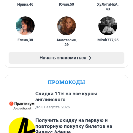
Ирина
,
46
Юлия
,
50
ХуЛиГаНкА
,
43
Елена
,
38
Анастасия
,
Mirak777
,
25
29
Начать знакомиться
ПРОМОКОДЫ
Скидка 11% на все курсы
английского
До 31 августа, 2026
Получить скидку на первую и
повторную покупку билетов на
Яндекс Афише