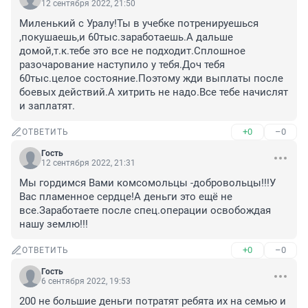
12 сентября 2022, 21:50
Миленький с Уралу!Ты в учебке потренируешься 
,покушаешь,и 60тыс.заработаешь.А дальше 
домой,т.к.тебе это все не подходит.Сплошное 
разочарование наступило у тебя.Доч тебя 
60тыс.целое состояние.Поэтому жди выплаты после 
боевых действий.А хитрить не надо.Все тебе начислят 
и заплатят.
+0
–0
ОТВЕТИТЬ
Гость
12 сентября 2022, 21:31
Мы гордимся Вами комсомольцы -добровольцы!!!У 
Вас пламенное сердце!А деньги это ещё не 
все.Заработаете после спец.операции освобождая 
нашу землю!!!
+0
–0
ОТВЕТИТЬ
Гость
6 сентября 2022, 19:53
200 не большие деньги потратят ребята их на семью и 