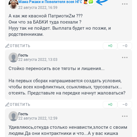
Мама Ржаки и Повелителя всея НГС
22 августа 2022, 16:59
А как же квасной ПатриотиZм ??? 

Они что за БАБКИ туда поехали ? 

Нууу так не пойдет. Выплата будет но позже, и 
родственникам.
+0
–0
ОТВЕТИТЬ
Гость
22 августа 2022, 13:03
Стойко переносить все тяготы и лишения...

На первых сборах напрашивается создать условия, 
чтобы всех конфликтных, ссыклявых, трусоватых... 
отсеять. Представьте на передке начнут жаловаться?
+0
–0
ОТВЕТИТЬ
Гость
22 августа 2022, 12:59
Удивляюсь,откуда столько ненависти,злости с своим 
людям.Да они контрактники и что...А у вас кишка 