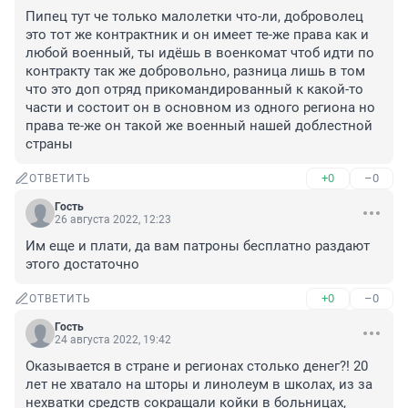
Пипец тут че только малолетки что-ли, доброволец 
это тот же контрактник и он имеет те-же права как и 
любой военный, ты идёшь в военкомат чтоб идти по 
контракту так же добровольно, разница лишь в том 
что это доп отряд прикомандированный к какой-то 
части и состоит он в основном из одного региона но 
права те-же он такой же военный нашей доблестной 
страны
+0
–0
ОТВЕТИТЬ
Гость
26 августа 2022, 12:23
Им еще и плати, да вам патроны бесплатно раздают 
этого достаточно
+0
–0
ОТВЕТИТЬ
Гость
24 августа 2022, 19:42
Оказывается в стране и регионах столько денег?! 20 
лет не хватало на шторы и линолеум в школах, из за 
нехватки средств сокращали койки в больницах, 