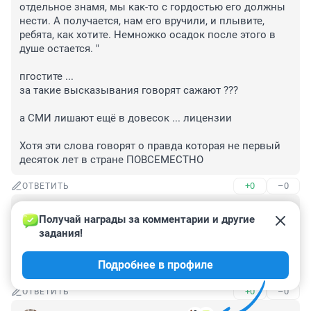
отдельное знамя, мы как-то с гордостью его должны 
нести. А получается, нам его вручили, и плывите, 
ребята, как хотите. Немножко осадок после этого в 
душе остается. "

пгостите ... 

за такие высказывания говорят сажают ??? 

а СМИ лишают ещё в довесок ... лицензии

Хотя эти слова говорят о правда которая не первый 
десяток лет в стране ПОВСЕМЕСТНО
+0
–0
ОТВЕТИТЬ
Гость
22 августа 2022, 22:56
Получай награды за комментарии и другие 
задания!
О каком питание идёт речь всё на рынке и магазинах 
ваше довольствие на освобождённых территории 
Подробнее в профиле
Украины и добровольцы за свой счёт покупают.
+0
–0
ОТВЕТИТЬ