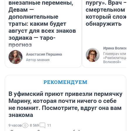
внезапные перемены,
пургу». Врач — 
Девам —
смертельном д
дополнительные
который слож
траты: каким будет
обнаружить
август для всех знаков
зодиака — таро-
прогноз
Ирина Волкова
Главврач клини
Анастасия Першина
«Реабилитация 
Автор мнения
Волковой»
РЕКОМЕНДУЕМ
В уфимский приют привезли пермячку
Марину, которая почти ничего о себе
не помнит. Посмотрите, вдруг она вам
знакома
9 часов
8 569
11