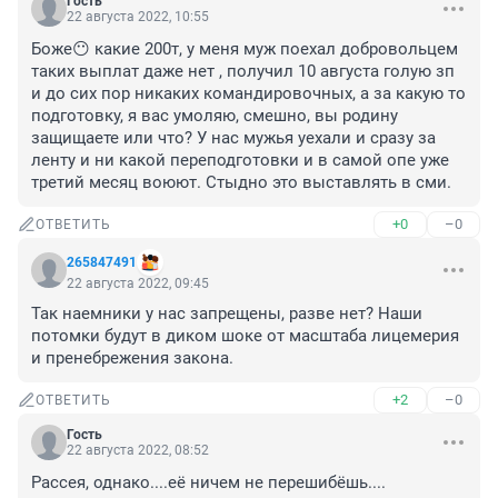
Гость
22 августа 2022, 10:55
Боже😶 какие 200т, у меня муж поехал добровольцем 
таких выплат даже нет , получил 10 августа голую зп 
и до сих пор никаких командировочных, а за какую то 
подготовку, я вас умоляю, смешно, вы родину 
защищаете или что? У нас мужья уехали и сразу за 
ленту и ни какой переподготовки и в самой опе уже 
третий месяц воюют. Стыдно это выставлять в сми.
+0
–0
ОТВЕТИТЬ
265847491
22 августа 2022, 09:45
Так наемники у нас запрещены, разве нет? Наши 
потомки будут в диком шоке от масштаба лицемерия 
и пренебрежения закона.
+2
–0
ОТВЕТИТЬ
Гость
22 августа 2022, 08:52
Рассея, однако....её ничем не перешибёшь....