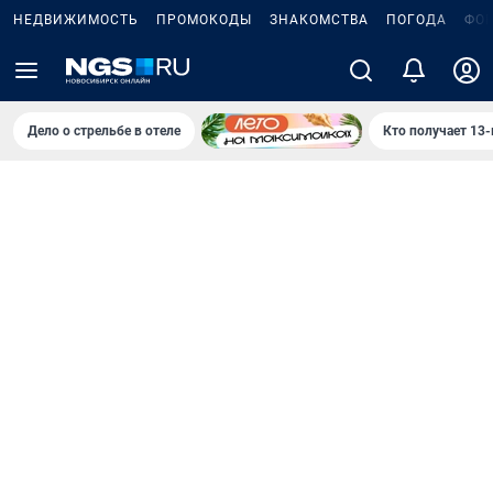
НЕДВИЖИМОСТЬ
ПРОМОКОДЫ
ЗНАКОМСТВА
ПОГОДА
ФО
Дело о стрельбе в отеле
Кто получает 13-