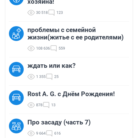
хозяина!
30 518
123
проблемы с семейной
жизни(житье с ее родителями)
108 636
559
ждать или как?
1 355
25
Rost A. G. с Днём Рождения!
878
13
Про засаду (часть 7)
9 664
616