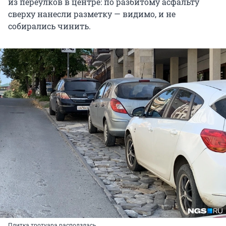
из переулков в центре: по разбитому асфальту
сверху нанесли разметку — видимо, и не
собирались чинить.
Плитка тротуара расползлась