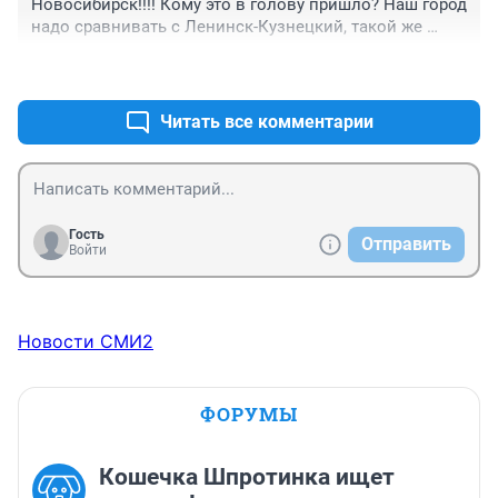
Новосибирск!!!! Кому это в голову пришло? Наш город 
надо сравнивать с Ленинск-Кузнецкий, такой же 
серый и грязный. Архитектура ни какая, стили не 
+1
–0
поддерживаются, беспорядок везде, такое ощущение, 
как на большой стройке. Посмотрите на маленькие 
города, ну почему у них уютно и чисто(с их 
Читать все комментарии
бюджетом), а у нас хаос, с этими точечными 
застройками, и бардаком.
Гость
Отправить
Войти
Новости СМИ2
ФОРУМЫ
Кошечка Шпротинка ищет