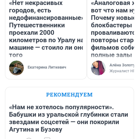
«Нет некрасивых
«Аналоговая ж
городов, есть
вот что нам ну
недофинансированные».
Почему новые
Путешественники
блокбастеры
проехали 2000
проваливаются,
километров по Уралу на
повторы стары
машине — стоило ли оно
фильмов соби
того
полные залы
Алёна Золотух
Екатерина Литкевич
Журналист НГС
РЕКОМЕНДУЕМ
«Нам не хотелось популярности».
Бабушки из уральской глубинки стали
звездами соцсетей — они покорили
Агутина и Бузову