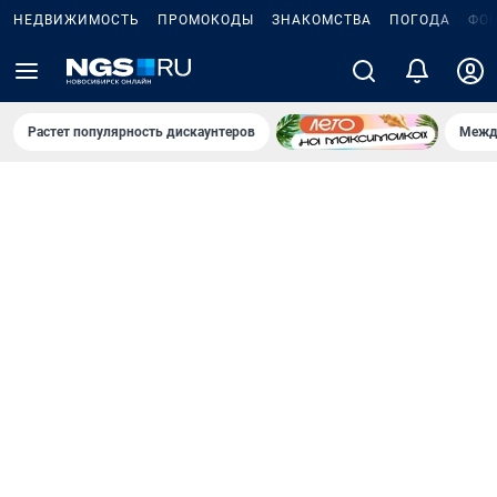
НЕДВИЖИМОСТЬ
ПРОМОКОДЫ
ЗНАКОМСТВА
ПОГОДА
ФО
Растет популярность дискаунтеров
Межд