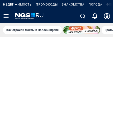
НЕДВИЖИМОСТЬ
ПРОМОКОДЫ
ЗНАКОМСТВА
ПОГОДА
ФО
Как строили мосты в Новосибирске
Траты