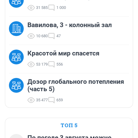
31 585
1 000
Вавилова, 3 - колонный зал
10 680
47
Красотой мир спасется
53 179
556
Дозор глобального потепления
(часть 5)
35 477
659
ТОП 5
По погоде 3 августа можно