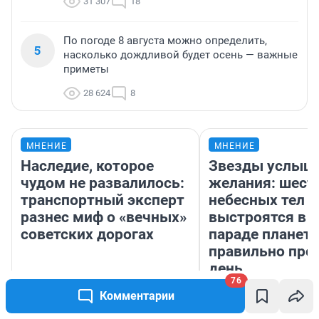
31 307
18
По погоде 8 августа можно определить,
5
насколько дождливой будет осень — важные
приметы
28 624
8
МНЕНИЕ
МНЕНИЕ
Наследие, которое
Звезды услыш
чудом не развалилось:
желания: шест
транспортный эксперт
небесных тел
разнес миф о «вечных»
выстроятся в 
советских дорогах
параде планет 
правильно про
день
76
Олег Арефьев
Комментарии
Блогер, предприниматель,
Анастасия Фил
владелец в транспортном