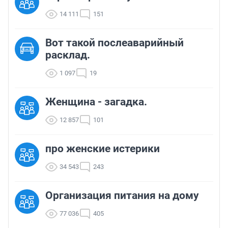
14 111
151
Вот такой послеаварийный
расклад.
1 097
19
Женщина - загадка.
12 857
101
про женские истерики
34 543
243
Организация питания на дому
77 036
405