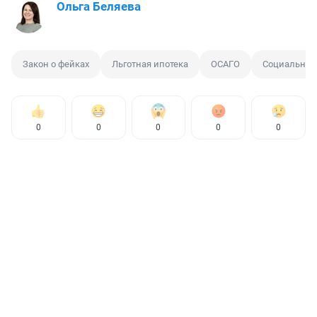
Ольга Беляева
Закон о фейках
Льготная ипотека
ОСАГО
Социальная
0
0
0
0
0