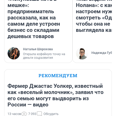
мешке»:
Нолана»: с как
предприниматель
настроем нужн
рассказала, как на
смотреть «Оди
самом деле устроен
чтобы она не
бизнес со складами
выглядела как
дешевых товаров
Наталья Шорохова
Надежда Губар
Открыла кофейную точку на
деньги соцразвития
РЕКОМЕНДУЕМ
Фермер Джастас Уолкер, известный
как «веселый молочник», заявил что
его семью могут выдворить из
России — видео
13 часов
7 093
Обсудить