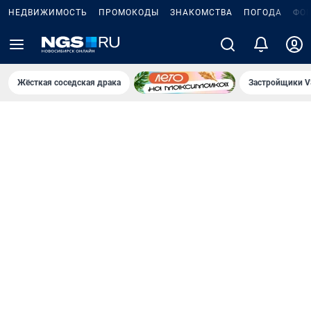
НЕДВИЖИМОСТЬ
ПРОМОКОДЫ
ЗНАКОМСТВА
ПОГОДА
ФО
Жёсткая соседская драка
Застройщики V