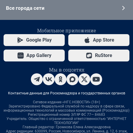
Все города сети
Мобильное приложение
Google Play
App Store
App Gallery
RuStore
Мы в соцсетях
Контактные данные для Роскомнадзора и государственных органов
Сетевое издание «НГС.НОВОСТИ» (18+)
Зарегистрировано Федеральной службой по надзору в сфере связи,
информационных технологий и массовых коммуникаций (Роскомнадзор)
Регистрационный номер ЭЛ № ФС 77— 84683
Учредитель: Общество с ограниченной ответственностью "ИНТЕРНЕТ
ТЕХНОЛОГИИ"
Главный редактор: Громкова Елена Александровна
Адрес редакции: 630099, Россия, Новосибирск, ул. Ленина, д. 12, 6 этаж,