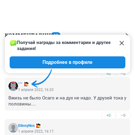
КОММЕНТАРИИ
47
Получай награды за комментарии и другие 
задания!
Гость
1 апреля 2022, 18:36
Подробнее в профиле
С 1 апреля! Весна пришла, пора "сажать"!
+0
–0
°°°
1 апреля 2022, 16:20
Вжизь не было Осаго и на дух не надо. У друзей тока у 
половины....
+0
–0
DlinnyNos
1 апреля 2022, 16:17