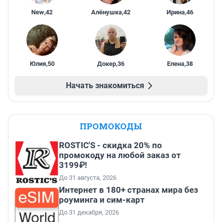
New
,
42
Алёнушка
,
42
Ирина
,
46
Юлия
,
50
Докер
,
36
Елена
,
38
Начать знакомиться
ПРОМОКОДЫ
ROSTIC'S - скидка 20% по
промокоду на любой заказ от
3199₽!
До 31 августа, 2026
Интернет в 180+ странах мира без
роуминга и сим-карт
До 31 декабря, 2026